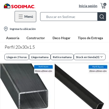
0
Inicia sesión
Menú
Search
Bar
location-
Ingresa tu ubicación
icon
Asesoría
Constructor
Deco Hogar
Tipos de Entrega
Perfil 20x30x1.5
Llega en 2 horas
Llega mañana
Retira mañana
Stock en tienda
(
0
)