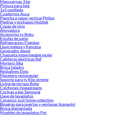
Mancuernas 3 kg
Pintura para tela
1x5 cepillado
Cuadernos Auca
Plancha a vapor vertical Philips
Piedras y enchapes Holztek
Copas de vino
Ahoyadora
Accesorios tv Roku
Estufas de patio
Refrigeracion Frigobar
Llave inglesa y francesa
Generador diesel
Chaqueta impermeable mujer
Cafeteras electricas Raf
Mortero Sika
Broca taladro
Resbalines Dolu
Macetero rectangular
Soporte para tv Klip xtreme
Living de terraza Rohe
Colchones Hogadreams
Cocinas a gas Samsung
Llave de lavaplatos
Canastos Just home collection
Bisagras para puertas y ventanas Scanavini
Broca diamantada
Muebles de lavaplatos Pvc