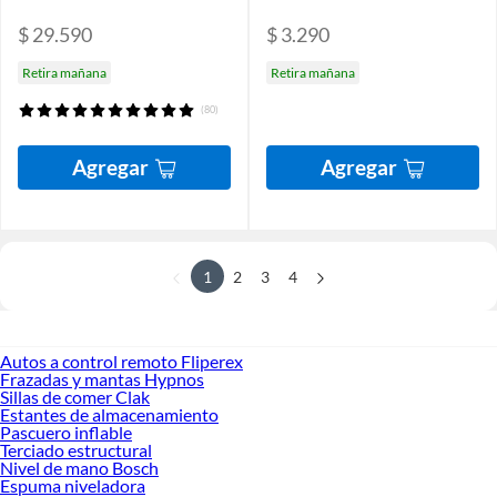
$ 29.590
$ 3.290
Retira mañana
Retira mañana
(80)
Agregar
Agregar
1
2
3
4
Autos a control remoto Fliperex
Frazadas y mantas Hypnos
Sillas de comer Clak
Estantes de almacenamiento
Pascuero inflable
Terciado estructural
Nivel de mano Bosch
Espuma niveladora