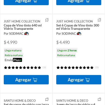
Agregar
Agregar
JUST HOME COLLECTION
JUST HOME COLLECTION
Copa de Vino tinto 640 ml
Set 6 Copas de Vino tinto 300
Vidrio Transparente
ml Vidrio Transparente
Por SODIMAC
Por SODIMAC
$ 4.990
$ 4.490
Llega mañana
Llega en
2 horas
Retira mañana
Retira mañana
Envío
Plus
+
(18)
(53)
Agregar
Agregar
SANTU HOME & DECO
SANTU HOME & DECO
Set de vasos de vidrio con jarra
Juego de jarra de vidrio y 4