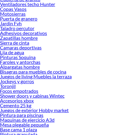
complejos y permite apreciar mejor la intensidad del sabor. Son ideales para
Ventiladores techo Hunter
cepas como Cabernet Sauvignon, Merlot o Syrah, ya que realzan sus notas
Copas Vasos
Motosierras
frutales y taninos. En nuestro catálogo podrás encontrar modelos de vidrio fino,
Puerta de granero
cristal sin plomo y versiones reforzadas para uso cotidiano o profesional.
Jardin Fvh
Taladro percutor
Por otro lado, las copas para vino blanco son más estilizadas y con un cáliz más
Adhesivos decorativos
cerrado, lo que ayuda a conservar la frescura y resaltar los aromas delicados
Zapatillas hombre
propios de cepas como Sauvignon Blanc o Chardonnay. Gracias a su diseño más
Sierra de cinta
vertical, mantienen la temperatura por más tiempo, siendo perfectas para vinos
Camaras deportivas
Lija de agua
que se sirven fríos.
Pinturas Soquina
Para quienes disfrutan de vinos espumantes como Champagne o Prosecco, las
Faroles y antorchas
Alpargatas hombre
copas tipo flauta son la mejor elección. Su forma alargada conserva las burbujas
Bisagras para muebles de cocina
y dirige los aromas hacia la nariz, haciendo que cada sorbo sea una experiencia
Juegos de living Muebles la terraza
elegante y refrescante. También puedes encontrar copas coupé, de diseño retro,
Jockeys y gorros
ideales para cócteles o celebraciones con estilo.
Toronjil
Focos empotrados
En Sodimac, también contamos con juegos de copas para quienes están
Shower doors y cabinas Wintec
armando su vajilla o desean renovar su cristalería. Disponibles en sets de 2, 4, 6 o
Accesorios xbox
Cemento 25 kg
más unidades, estos productos combinan diseño, funcionalidad y resistencia, y
Juegos de exterior Hobby market
están pensados tanto para uso doméstico como para reuniones más formales.
Pintura para piscinas
Algunas copas incluyen detalles decorativos, bases de color o acabados
Maquinas de ejercicio A3d
especiales que las hacen destacar en cualquier mesa.
Mesa plegable pequeña
Base cama 1 plaza
Además, ofrecemos copas fabricadas con tecnologías que aumentan su
Pintura granulada