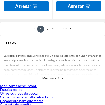
Agregar
Agregar
...
1
2
3
12
COPAS
Las
copas de vino
son mucho más que un simple recipiente: son una herramienta
esencial para realzar la experiencia de degustar un buen vino. Su diseño influye
directamente en cómo se perciben los aromas, sabores y características de cada
cepa, convirtiéndolas en un elemento imprescindible tanto en celebraciones
especiales como en el día a día. En Sodimac, encontrarás una gran variedad de
Mostrar más
copas para vino tinto, blanco, espumante y rosé, en distintos estilos, materiales y
capacidades, para que puedas disfrutar de tu vino favorito como corresponde.
Monitores bebe Infanti
Estufas pellet
Copas:
Otros equipos de pesca
Cemento para ladrillo refractario
Las
copas de vino
tinto se caracterizan por tener un cáliz amplio, que permite
Pegamento para alfombras
una mayor oxigenación del vino. Esta forma favorece la liberación de aromas
Cubierta de granito