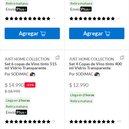
Retira mañana
Retira mañana
Envío
Plus
+
Envío
Plus
+
(3)
(2)
Agregar
Agregar
JUST HOME COLLECTION
JUST HOME COLLECTION
Set 6 copas de Vino tinto 515
Set 4 Copas de Vino tinto 400
ml Vidrio Transparente
ml Vidrio Transparente
Por SODIMAC
Por SODIMAC
$ 14.990
$ 12.990
-21%
$ 18.990
Llega en
2 horas
Llega en
2 horas
Retira mañana
Retira mañana
Envío
Plus
+
(8)
(44)