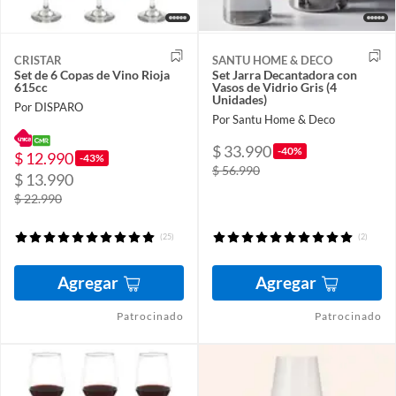
CRISTAR
SANTU HOME & DECO
Set de 6 Copas de Vino Rioja
Set Jarra Decantadora con
615cc
Vasos de Vidrio Gris (4
Unidades)
Por DISPARO
Por Santu Home & Deco
$ 33.990
-40%
$ 12.990
-43%
$ 56.990
$ 13.990
$ 22.990
(25)
(2)
Agregar
Agregar
Patrocinado
Patrocinado