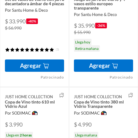
decantadora ámbar de 4 piezas
vasos estilo europeo
transparente
Por Santu Home & Deco
Por Santu Home & Deco
$ 33.990
-40%
$ 35.990
-36%
$ 56.990
$ 55.990
Llega hoy
Retira mañana
(3)
Agregar
Agregar
Patrocinado
Patrocinado
JUST HOME COLLECTION
JUST HOME COLLECTION
Copa de Vino tinto 610 ml
Copa de Vino tinto 380 ml
Vidrio Azul
Vidrio Transparente
Por SODIMAC
Por SODIMAC
$ 3.990
$ 4.990
Llega en
2 horas
Llega mañana