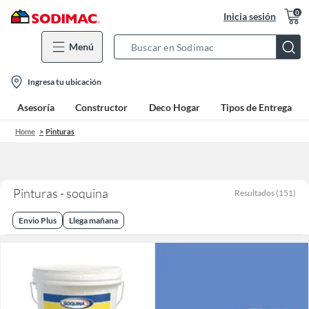
0
Inicia sesión
Menú
Search
Bar
location-
Ingresa tu ubicación
icon
Asesoría
Constructor
Deco Hogar
Tipos de Entrega
Home
Pinturas
Pinturas - soquina
Resultados
(
151
)
Envio Plus
Llega mañana