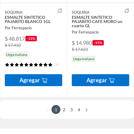
SOQUINA
SOQUINA
ESMALTE SINTETICO
ESMALTE SINTETICO
PAJARITO BLANCO 1GL
PAJARITO CAFE MORO un
cuarto GL
Por Ferrespacio
Por Ferrespacio
$ 48.817
-15%
$ 14.980
-15%
$ 57.432
$ 17.623
Llega mañana
Llega mañana
(11)
Agregar
Agregar
1
2
3
4