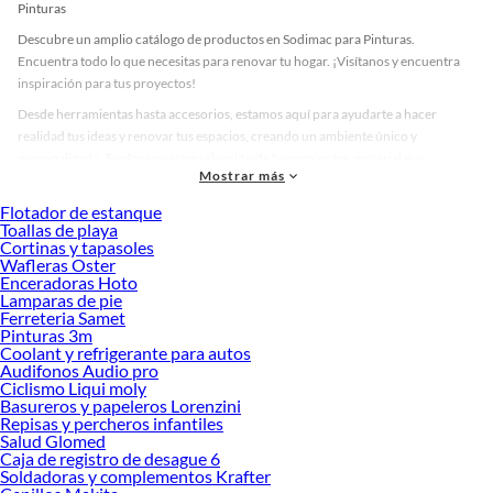
Pinturas
Descubre un amplio catálogo de productos en Sodimac para Pinturas.
Encuentra todo lo que necesitas para renovar tu hogar. ¡Visítanos y encuentra
inspiración para tus proyectos!
Desde herramientas hasta accesorios, estamos aquí para ayudarte a hacer
realidad tus ideas y renovar tus espacios, creando un ambiente único y
personalizado. Explora nuestra selección de herramientas, materiales y
Mostrar más
accesorios de calidad que te ayudarán a crear un espacio más tú.
Flotador de estanque
Desde remodelaciones hasta proyectos de decoración, estamos aquí para hacer
Toallas de playa
tus ideas realidad. ¡Visítanos y encuentra todo lo que tenemos para ofrecerte en
Cortinas y tapasoles
Pinturas!
Wafleras Oster
Enceradoras Hoto
Explora la variedad de productos de Pinturas en Sodimac
Lamparas de pie
Ferreteria Samet
Herramientas, materiales y accesorios de calidad para tus proyectos y
Pinturas 3m
renovación de espacios. ¡Visítanos y descubre todo lo que tenemos para
Coolant y refrigerante para autos
ofrecerte!
Audifonos Audio pro
Ciclismo Liqui moly
Encuentra una amplia variedad de productos de Pinturas en Sodimac.
Basureros y papeleros Lorenzini
Encuentra todo lo necesario para tus proyectos de renovación y decoración.
Repisas y percheros infantiles
¡Visítanos y haz tus ideas realidad!
Salud Glomed
Caja de registro de desague 6
Soldadoras y complementos Krafter