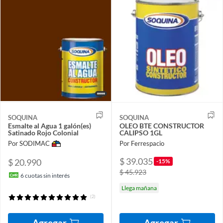
SOQUINA
SOQUINA
Esmalte al Agua 1 galón(es)
OLEO BTE CONSTRUCTOR
Satinado Rojo Colonial
CALIPSO 1GL
Por SODIMAC
Por Ferrespacio
$ 39.035
$ 20.990
-15%
$ 45.923
6
cuotas sin interés
Llega mañana
(2)
Agregar
Agregar