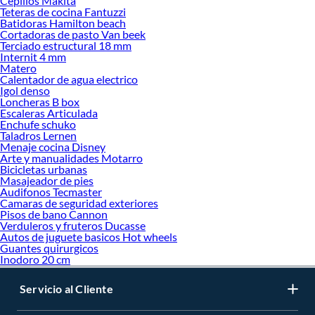
Cepillos Makita
Teteras de cocina Fantuzzi
Batidoras Hamilton beach
Cortadoras de pasto Van beek
Terciado estructural 18 mm
Internit 4 mm
Matero
Calentador de agua electrico
Igol denso
Loncheras B box
Escaleras Articulada
Enchufe schuko
Taladros Lernen
Menaje cocina Disney
Arte y manualidades Motarro
Bicicletas urbanas
Masajeador de pies
Audifonos Tecmaster
Camaras de seguridad exteriores
Pisos de bano Cannon
Verduleros y fruteros Ducasse
Autos de juguete basicos Hot wheels
Guantes quirurgicos
Inodoro 20 cm
Servicio al Cliente