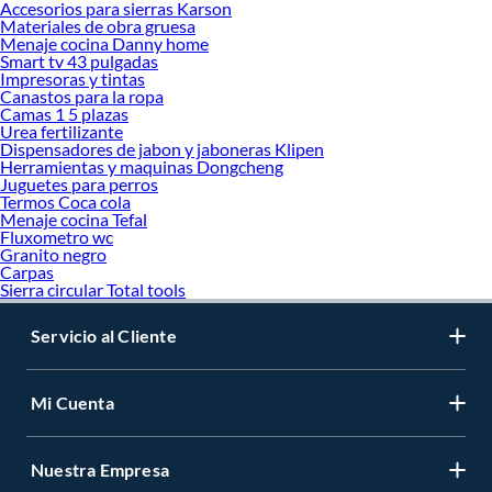
Accesorios para sierras Karson
Materiales de obra gruesa
Menaje cocina Danny home
Smart tv 43 pulgadas
Impresoras y tintas
Canastos para la ropa
Camas 1 5 plazas
Urea fertilizante
Dispensadores de jabon y jaboneras Klipen
Herramientas y maquinas Dongcheng
Juguetes para perros
Termos Coca cola
Menaje cocina Tefal
Fluxometro wc
Granito negro
Carpas
Sierra circular Total tools
Servicio al Cliente
Mi Cuenta
Nuestra Empresa