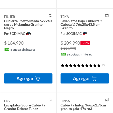
FILHER
TEKA
Cubierta Postformada 62x240
Lavaplatos Bajo Cubierta 2
cm de Melamina Granito
Cubeta(s) 76x20x43.5 cm
Negro
Granito
Por SODIMAC
Por SODIMAC
$ 164.990
$ 209.990
-32%
$ 309.990
6
cuotas sin interés
6
cuotas sin interés
(5)
Agregar
Agregar
FDV
FINSA
Lavaplatos Sobre Cubierta
Cubierta fintop 366x62x3cm
Granito Deluxe Tunez
granito gala-47s rø3