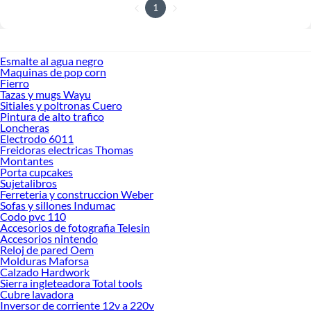
1
Esmalte al agua negro
Maquinas de pop corn
Fierro
Tazas y mugs Wayu
Sitiales y poltronas Cuero
Pintura de alto trafico
Loncheras
Electrodo 6011
Freidoras electricas Thomas
Montantes
Porta cupcakes
Sujetalibros
Ferreteria y construccion Weber
Sofas y sillones Indumac
Codo pvc 110
Accesorios de fotografia Telesin
Accesorios nintendo
Reloj de pared Oem
Molduras Maforsa
Calzado Hardwork
Sierra ingleteadora Total tools
Cubre lavadora
Inversor de corriente 12v a 220v