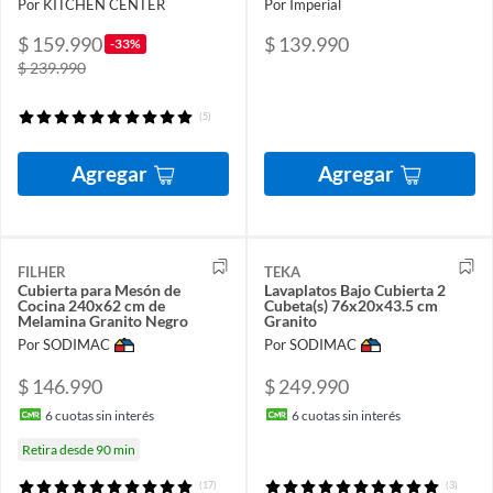
Por KITCHEN CENTER
Por Imperial
$ 159.990
$ 139.990
-33%
$ 239.990
(5)
Agregar
Agregar
FILHER
TEKA
Cubierta para Mesón de
Lavaplatos Bajo Cubierta 2
Cocina 240x62 cm de
Cubeta(s) 76x20x43.5 cm
Melamina Granito Negro
Granito
Por SODIMAC
Por SODIMAC
$ 146.990
$ 249.990
6
cuotas sin interés
6
cuotas sin interés
Retira desde 90 min
(17)
(3)