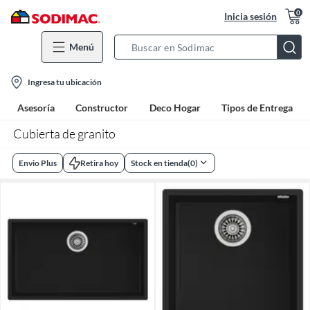
0
Inicia sesión
Menú
Search
Bar
location-
Ingresa tu ubicación
icon
Asesoría
Constructor
Deco Hogar
Tipos de Entrega
Cubierta de granito
Envio Plus
Retira hoy
Stock en tienda
(
0
)