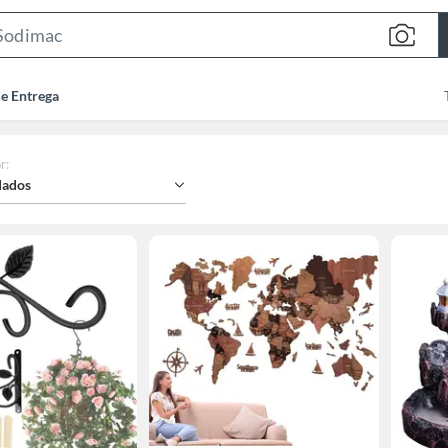
Search
Bar
de Entrega
r
:
ados