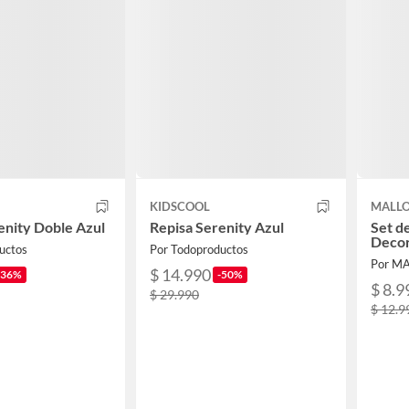
KIDSCOOL
MALL
enity Doble Azul
Repisa Serenity Azul
Set d
Decor
uctos
Por Todoproductos
Por M
$ 14.990
-36%
-50%
$ 8.9
$ 29.990
$ 12.9