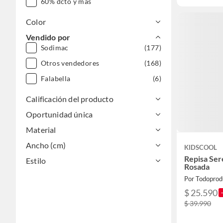
60% dcto y más
Color
Vendido por
Sodimac
(177)
Otros vendedores
(168)
Falabella
(6)
Calificación del producto
Oportunidad única
Material
Ancho (cm)
KIDSCOOL
Repisa Ser
Estilo
Rosada
Por Todoprod
$ 25.590
$ 39.990