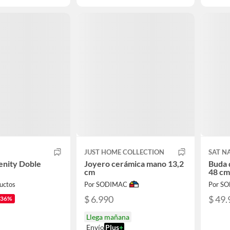
JUST HOME COLLECTION
SAT N
enity Doble
Joyero cerámica mano 13,2
Buda 
cm
48 cm
uctos
Por SODIMAC
Por S
$ 6.990
$ 49.
-36%
Llega mañana
Envío
Plus
+