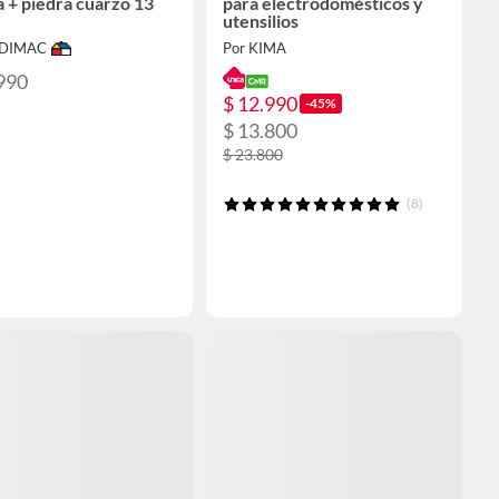
a + piedra cuarzo 13
para electrodomésticos y
utensilios
ODIMAC
Por KIMA
990
$ 12.990
-45%
$ 13.800
$ 23.800
(8)