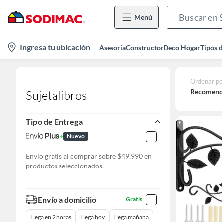
Menú
location-
Ingresa tu ubicación
Asesoría
Constructor
Deco Hogar
Tipos 
icon
Ordenar po
Recomend
Sujetalibros
Tipo de Entrega
Nuevo
Envío gratis al comprar sobre $49.990 en
productos seleccionados.
Envío a domicilio
Gratis
Llega en 2 horas
Llega hoy
Llega mañana