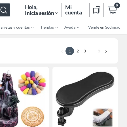
0
Hola
,
Mi
cuenta
Inicia sesión
Tarjetas y cuentas
Tiendas
Ayuda
Vende en Sodimac
...
1
2
3
8