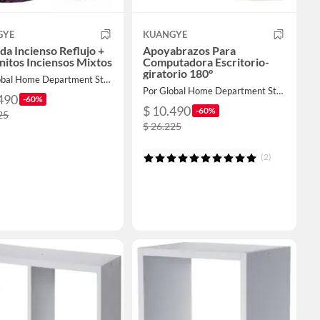
GYE
KUANGYE
da Incienso Reflujo +
Apoyabrazos Para
nitos Inciensos Mixtos
Computadora Escritorio-
giratorio 180°
Por Global Home Department Store
Por Global Home Department Store
490
-60%
$ 10.490
-60%
25
$ 26.225
(2)