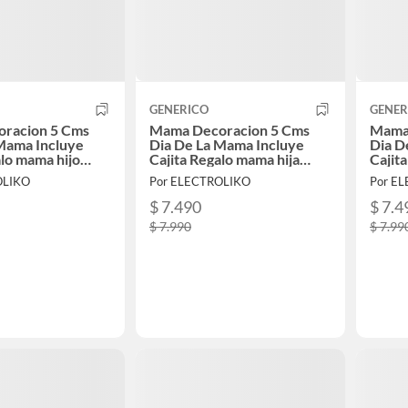
GENERICO
GENER
racion 5 Cms
Mama Decoracion 5 Cms
Mama 
Mama Incluye
Dia De La Mama Incluye
Dia D
alo mama hijo
Cajita Regalo mama hija
Cajit
sentada
senta
OLIKO
Por ELECTROLIKO
Por E
$ 7.490
$ 7.4
$ 7.990
$ 7.99