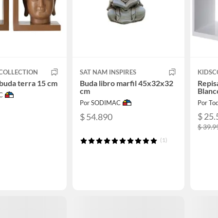
COLLECTION
SAT NAM INSPIRES
KIDSC
 buda terra 15 cm
Buda libro marfil 45x32x32
Repis
cm
Blanc
C
Por SODIMAC
Por To
$ 25.
$ 54.890
$ 39.9
(1)