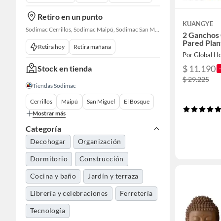
Retiro en un punto
KUANGYE
Sodimac Cerrillos, Sodimac Maipú, Sodimac San Miguel, Sodimac El Bosque, Sodimac San Bernardo, Sodimac Talagante, Sodimac San Fernando
2 Ganchos 
Pared Plan
Retira hoy
Retira mañana
$ 11.190
Stock en tienda
$ 29.225
Tiendas Sodimac
Cerrillos
Maipú
San Miguel
El Bosque
Mostrar más
Categoría
Decohogar
Organización
Dormitorio
Construcción
Cocina y baño
Jardín y terraza
Librería y celebraciones
Ferretería
Tecnología