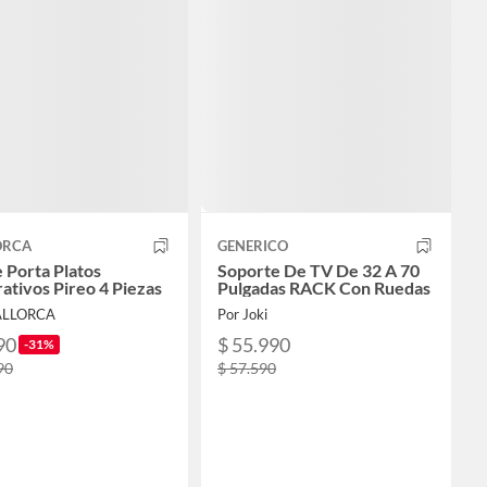
ORCA
GENERICO
e Porta Platos
Soporte De TV De 32 A 70
ativos Pireo 4 Piezas
Pulgadas RACK Con Ruedas
ALLORCA
Por Joki
90
$ 55.990
-31%
90
$ 57.590