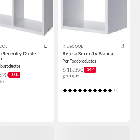
OOL
KIDSCOOL
a Serenity Doble
Repisa Serenity Blanca
o
Por Todoproductos
doproductos
$ 18.390
-39%
590
-36%
$ 29.990
90
(2)