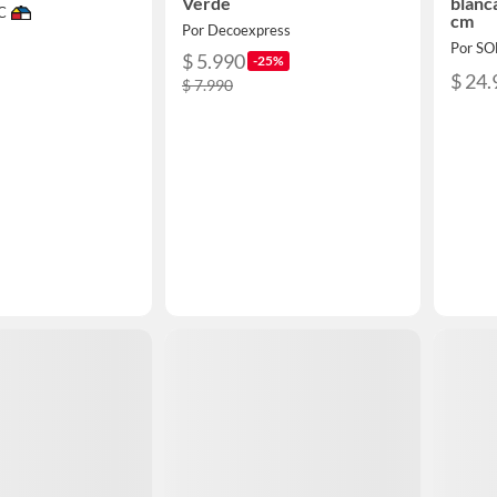
Verde
blanc
C
cm
Por Decoexpress
Por S
$ 5.990
-25%
$ 24.
$ 7.990