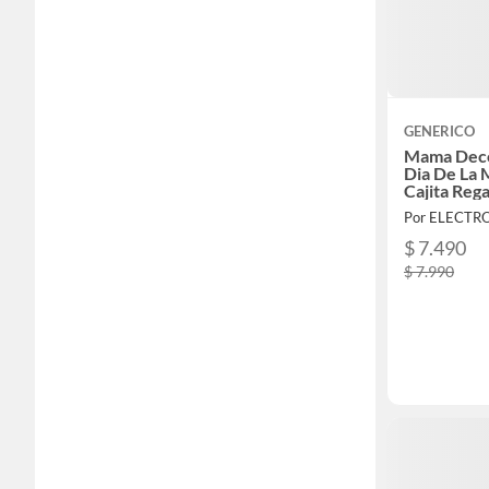
GENERICO
Mama Deco
Dia De La 
Cajita Reg
acostado
Por ELECTR
$ 7.490
$ 7.990