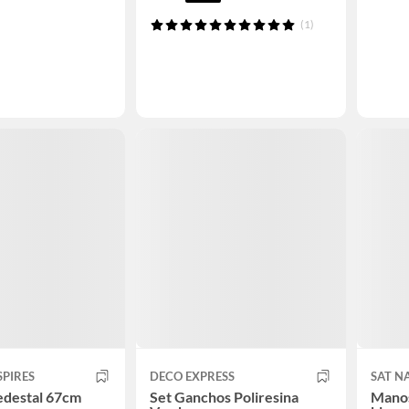
(1)
SPIRES
DECO EXPRESS
SAT N
edestal 67cm
Set Ganchos Poliresina
Manos