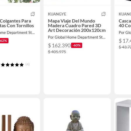
KUANGYE
KUAN
Colgantes Para
Mapa Viaje Del Mundo
Casca
tas Con Tornillos
Madera Cuadro Pared 3D
40 Co
Art Decoración 200x120cm
Por Global Home Department Store
Por Global Home Department Store
$ 17.
-62%
$ 162.390
-60%
$ 43.7
$ 405.975
(4)