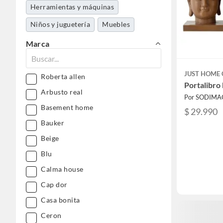
Herramientas y máquinas
Niños y juguetería
Muebles
Marca
JUST HOME 
Roberta allen
Portalibro
Arbusto real
Por SODIMA
Basement home
$ 29.990
Bauker
Beige
Blu
Calma house
Cap dor
Casa bonita
Ceron