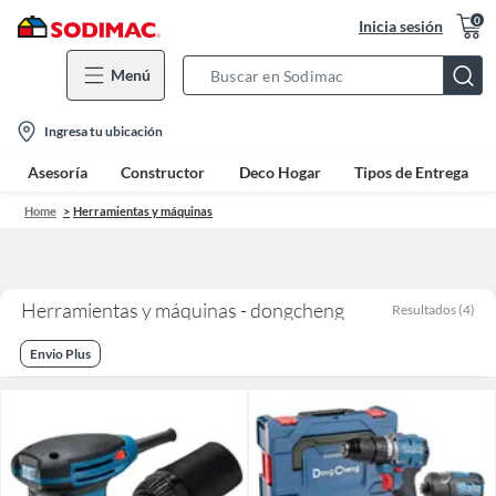
0
Inicia sesión
Menú
Search
Bar
location-
Ingresa tu ubicación
icon
Asesoría
Constructor
Deco Hogar
Tipos de Entrega
Home
Herramientas y máquinas
Herramientas y máquinas - dongcheng
Resultados
(
4
)
Envio Plus