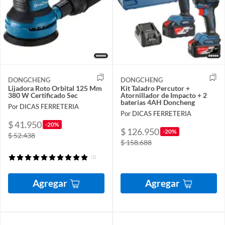
DONGCHENG
DONGCHENG
Lijadora Roto Orbital 125 Mm
Kit Taladro Percutor +
380 W Certificado Sec
Atornillador de Impacto + 2
baterias 4AH Doncheng
Por DICAS FERRETERIA
Por DICAS FERRETERIA
$ 41.950
-20%
$ 126.950
-20%
$ 52.438
$ 158.688
(1)
Agregar
Agregar