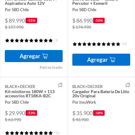
Aspiradora Auto 12V
Percutor + Esmeril
Por SBD Chile
Por SBD Chile
$ 89.990
$ 86.990
-55%
-50%
$ 197.990
$ 174.990
(3)
(23)
Agregar
Agregar
Patrocinado
BLACK+DECKER
BLACK+DECKER
Kit minitorno 180W + 113
Cargador Para Batería De Litio
accesorios RT18KA-B2C
20v Original
Por SBD Chile
Por InsuWork
$ 29.990
$ 35.900
-53%
-18%
$ 63.990
$ 43.900
(52)