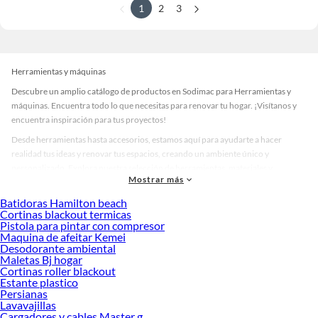
1
2
3
Herramientas y máquinas
Descubre un amplio catálogo de productos en Sodimac para Herramientas y
máquinas. Encuentra todo lo que necesitas para renovar tu hogar. ¡Visítanos y
encuentra inspiración para tus proyectos!
Desde herramientas hasta accesorios, estamos aquí para ayudarte a hacer
realidad tus ideas y renovar tus espacios, creando un ambiente único y
personalizado. Explora nuestra selección de herramientas, materiales y
Mostrar más
accesorios de calidad que te ayudarán a crear un espacio más tú.
Batidoras Hamilton beach
Desde remodelaciones hasta proyectos de decoración, estamos aquí para hacer
Cortinas blackout termicas
tus ideas realidad. ¡Visítanos y encuentra todo lo que tenemos para ofrecerte en
Pistola para pintar con compresor
Herramientas y máquinas!
Maquina de afeitar Kemei
Desodorante ambiental
Explora la variedad de productos de Herramientas y máquinas en
Maletas Bj hogar
Sodimac
Cortinas roller blackout
Estante plastico
Herramientas, materiales y accesorios de calidad para tus proyectos y
Persianas
renovación de espacios. ¡Visítanos y descubre todo lo que tenemos para
Lavavajillas
ofrecerte!
Cargadores y cables Master g