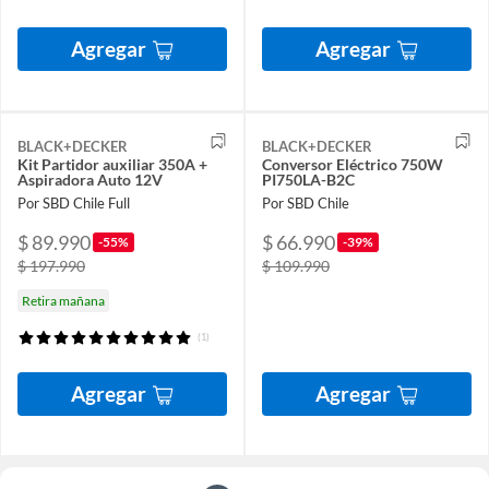
Agregar
Agregar
BLACK+DECKER
BLACK+DECKER
Kit Partidor auxiliar 350A +
Conversor Eléctrico 750W
Aspiradora Auto 12V
PI750LA-B2C
Por SBD Chile Full
Por SBD Chile
$ 89.990
$ 66.990
-55%
-39%
$ 197.990
$ 109.990
Retira mañana
(1)
Agregar
Agregar