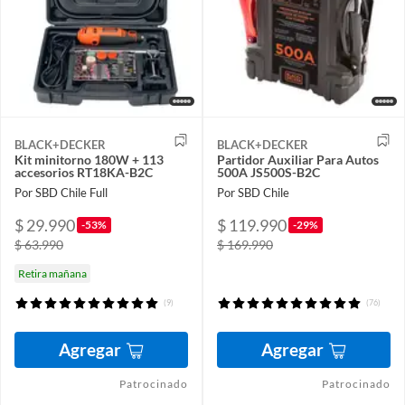
BLACK+DECKER
BLACK+DECKER
Kit minitorno 180W + 113
Partidor Auxiliar Para Autos
accesorios RT18KA-B2C
500A JS500S-B2C
Por SBD Chile Full
Por SBD Chile
$ 29.990
$ 119.990
-53%
-29%
$ 63.990
$ 169.990
Retira mañana
(9)
(76)
Agregar
Agregar
Patrocinado
Patrocinado