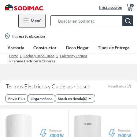
0
Inicia sesión
Menú
Search
Bar
location-
Ingresa tu ubicación
icon
Asesoría
Constructor
Deco Hogar
Tipos de Entrega
Home
Cocina y Baño - Baño
Calefont y Termos
Termos Electricos y Calderas
Termos Electricos y Calderas - bosch
Resultados
(
7
)
Envio Plus
Llega mañana
Stock en tienda
(
0
)