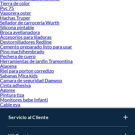
Tierra de color
Pvc 75
Vaporera oster
Hachas Truper
Sellador de carroceria Wurth
Silicona pintable
Broca avellanadora
Accesorios para lijadoras
Destornilladores Redline
Cemento preparado listo para usar
Pino machihembrado
Pechera de cuero
Herramientas de jardin Tramontina
Alacena
Riel para porton corredizo
Sabanas Mica kids
Camara de seguridad Daewoo
Cinta adhesiva
Agorex
Pintura tiza
Monitores bebe Infanti
Cable eva
Servicio al Cliente