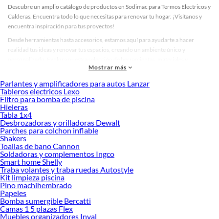
Descubre un amplio catálogo de productos en Sodimac para Termos Electricos y
Calderas. Encuentra todo lo que necesitas para renovar tu hogar. ¡Visítanos y
encuentra inspiración para tus proyectos!
Desde herramientas hasta accesorios, estamos aquí para ayudarte a hacer
realidad tus ideas y renovar tus espacios, creando un ambiente único y
personalizado. Explora nuestra selección de herramientas, materiales y
Mostrar más
accesorios de calidad que te ayudarán a crear un espacio más tú.
Parlantes y amplificadores para autos Lanzar
Desde remodelaciones hasta proyectos de decoración, estamos aquí para hacer
Tableros electricos Lexo
tus ideas realidad. ¡Visítanos y encuentra todo lo que tenemos para ofrecerte en
Filtro para bomba de piscina
Termos Electricos y Calderas!
Hieleras
Tabla 1x4
Explora la variedad de productos de Termos Electricos y Calderas en
Desbrozadoras y orilladoras Dewalt
Sodimac
Parches para colchon inflable
Shakers
Herramientas, materiales y accesorios de calidad para tus proyectos y
Toallas de bano Cannon
renovación de espacios. ¡Visítanos y descubre todo lo que tenemos para
Soldadoras y complementos Ingco
ofrecerte!
Smart home Shelly
Traba volantes y traba ruedas Autostyle
Encuentra una amplia variedad de productos de Termos Electricos y Calderas en
Kit limpieza piscina
Sodimac. Encuentra todo lo necesario para tus proyectos de renovación y
Pino machihembrado
Papeles
decoración. ¡Visítanos y haz tus ideas realidad!
Bomba sumergible Bercatti
Camas 1 5 plazas Flex
Muebles organizadores Inval