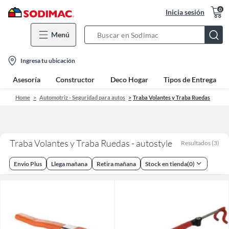
0
Inicia sesión
Menú
Search
Bar
location-
Ingresa tu ubicación
icon
Asesoría
Constructor
Deco Hogar
Tipos de Entrega
Home
Automotriz - Seguridad para autos
Traba Volantes y Traba Ruedas
Traba Volantes y Traba Ruedas - autostyle
Resultados
(
3
)
Envio Plus
Llega mañana
Retira mañana
Stock en tienda
(
0
)