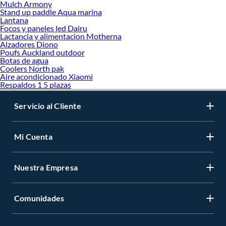
Mulch Armony
Stand up paddle Aqua marina
Lantana
Focos y paneles led Dairu
Lactancia y alimentacion Motherna
Alzadores Diono
Poufs Auckland outdoor
Botas de agua
Coolers North pak
Aire acondicionado Xiaomi
Respaldos 1 5 plazas
Servicio al Cliente
Mi Cuenta
Nuestra Empresa
Comunidades