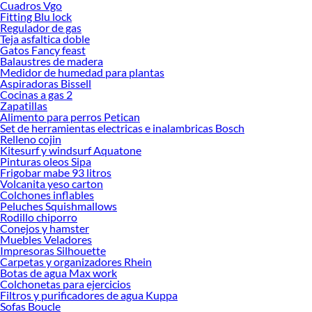
Cuadros Vgo
tus ideas realidad. ¡Visítanos y encuentra todo lo que tenemos para ofrecerte en
Fitting Blu lock
Traba Volantes y Traba Ruedas!
Regulador de gas
Teja asfaltica doble
Explora la variedad de productos de Traba Volantes y Traba Ruedas en
Gatos Fancy feast
Sodimac
Balaustres de madera
Medidor de humedad para plantas
Herramientas, materiales y accesorios de calidad para tus proyectos y
Aspiradoras Bissell
renovación de espacios. ¡Visítanos y descubre todo lo que tenemos para
Cocinas a gas 2
ofrecerte!
Zapatillas
Alimento para perros Petican
Encuentra una amplia variedad de productos de Traba Volantes y Traba Ruedas
Set de herramientas electricas e inalambricas Bosch
en Sodimac. Encuentra todo lo necesario para tus proyectos de renovación y
Relleno cojin
Kitesurf y windsurf Aquatone
decoración. ¡Visítanos y haz tus ideas realidad!
Pinturas oleos Sipa
Frigobar mabe 93 litros
Volcanita yeso carton
Colchones inflables
Peluches Squishmallows
Rodillo chiporro
Conejos y hamster
Muebles Veladores
Impresoras Silhouette
Carpetas y organizadores Rhein
Botas de agua Max work
Colchonetas para ejercicios
Filtros y purificadores de agua Kuppa
Sofas Boucle