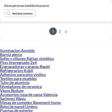
Otras personas también buscaron:
lantana camara
1
2
Iluminacion Amoble
Barniz alerce
Sofas y sillones Rattan sintético
Pino impregnado 2x4
Engrapadoras y grapas Rapid
Refrigeracion Kubli
Adhesivo para piso vinilico
Textiles para muebles
Tubo de aluminio
Niveladores de ceramica
Vasos Bodum
Accesorios ropa de cama Valencia
Sartenes Wayu
Mesas de comedor Basement home
Reloj de pared Umbro
Puertas de exterior