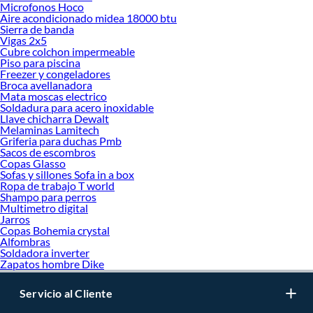
Microfonos Hoco
Aire acondicionado midea 18000 btu
Sierra de banda
Vigas 2x5
Cubre colchon impermeable
Piso para piscina
Freezer y congeladores
Broca avellanadora
Mata moscas electrico
Soldadura para acero inoxidable
Llave chicharra Dewalt
Melaminas Lamitech
Griferia para duchas Pmb
Sacos de escombros
Copas Glasso
Sofas y sillones Sofa in a box
Ropa de trabajo T world
Shampo para perros
Multimetro digital
Jarros
Copas Bohemia crystal
Alfombras
Soldadora inverter
Zapatos hombre Dike
Servicio al Cliente