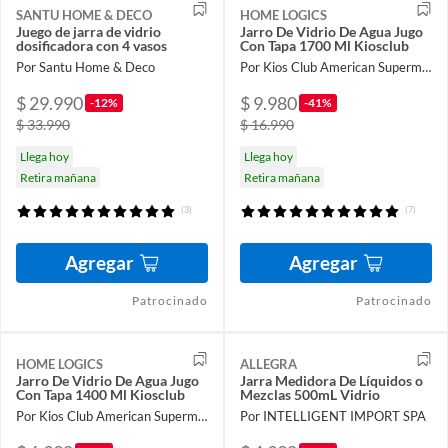
SANTU HOME & DECO
HOME LOGICS
Juego de jarra de vidrio
Jarro De Vidrio De Agua Jugo
dosificadora con 4 vasos
Con Tapa 1700 Ml Kiosclub
Por Santu Home & Deco
Por Kios Club American Supermarket
$ 29.990
$ 9.980
-12%
-41%
$ 33.990
$ 16.990
Llega hoy
Llega hoy
Retira mañana
Retira mañana
(3)
(7)
Agregar
Agregar
Patrocinado
Patrocinado
HOME LOGICS
ALLEGRA
Jarro De Vidrio De Agua Jugo
Jarra Medidora De Líquidos o
Con Tapa 1400 Ml Kiosclub
Mezclas 500mL Vidrio
Por Kios Club American Supermarket
Por INTELLIGENT IMPORT SPA