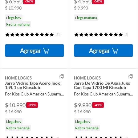
$ 6.990
$ 4.990
-36%
-50%
$ 10.990
$ 9.990
Llega hoy
Llega mañana
Retira mañana
(11)
(1)
Agregar
Agregar
HOME LOGICS
HOME LOGICS
Jarro Vidrio Tapa Acero Inox
Jarro De Vidrio De Agua Jugo
1.9L 1 un Kiosclub
Con Tapa 1700 Ml Kiosclub
Por Kios Club American Supermarket
Por Kios Club American Supermarket
$ 10.990
$ 9.980
-35%
-41%
$ 16.990
$ 16.990
Llega hoy
Llega hoy
Retira mañana
Retira mañana