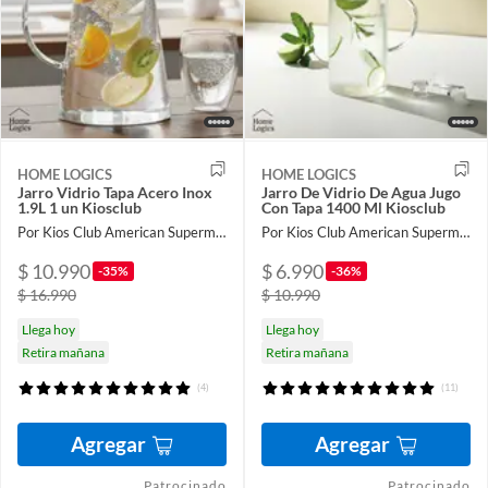
HOME LOGICS
HOME LOGICS
Jarro Vidrio Tapa Acero Inox
Jarro De Vidrio De Agua Jugo
1.9L 1 un Kiosclub
Con Tapa 1400 Ml Kiosclub
Por Kios Club American Supermarket
Por Kios Club American Supermarket
$ 10.990
$ 6.990
-35%
-36%
$ 16.990
$ 10.990
Llega hoy
Llega hoy
Retira mañana
Retira mañana
(4)
(11)
Agregar
Agregar
Patrocinado
Patrocinado