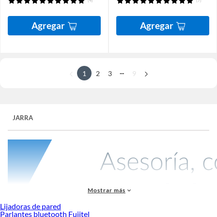
(4)
(7)
Agregar
Agregar
...
1
2
3
9
JARRA
Mostrar más
Lijadoras de pared
Parlantes bluetooth Fujitel