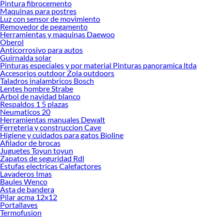
Pintura fibrocemento
Maquinas para postres
Luz con sensor de movimiento
Removedor de pegamento
Herramientas y maquinas Daewoo
Oberol
Anticorrosivo para autos
Guirnalda solar
Pinturas especiales y por material Pinturas panoramica ltda
Accesorios outdoor Zola outdoors
Taladros inalambricos Bosch
Lentes hombre Strabe
Arbol de navidad blanco
Respaldos 1 5 plazas
Neumaticos 20
Herramientas manuales Dewalt
Ferreteria y construccion Cave
Higiene y cuidados para gatos Bioline
Afilador de brocas
Juguetes Toyun toyun
Zapatos de seguridad Rdl
Estufas electricas Calefactores
Lavaderos Imas
Baules Wenco
Asta de bandera
Pilar acma 12x12
Portallaves
Termofusion