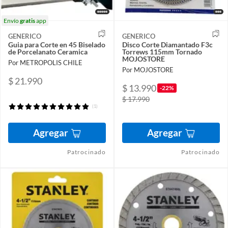
Envío
gratis
app
GENERICO
GENERICO
Guia para Corte en 45 Biselado
Disco Corte Diamantado F3c
de Porcelanato Ceramica
Torrews 115mm Tornado
MOJOSTORE
Por METROPOLIS CHILE
Por MOJOSTORE
$ 21.990
$ 13.990
-22%
$ 17.990
(1)
Agregar
Agregar
Patrocinado
Patrocinado