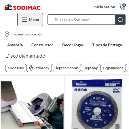
0
Inicia sesión
Menú
Search
Bar
location-
Ingresa tu ubicación
icon
Asesoría
Constructor
Deco Hogar
Tipos de Entrega
Disco diamantado
Envio Plus
Retira hoy
Llega en 2 horas
Llega hoy
Llega mañana