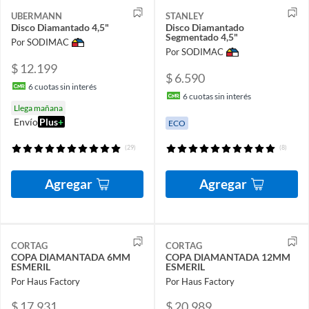
UBERMANN
STANLEY
Disco Diamantado 4,5"
Disco Diamantado
Segmentado 4,5"
Por SODIMAC
Por SODIMAC
$ 12.199
$ 6.590
6
cuotas sin interés
6
cuotas sin interés
Llega mañana
Envío
Plus
+
ECO
(29)
(8)
Agregar
Agregar
CORTAG
CORTAG
COPA DIAMANTADA 6MM
COPA DIAMANTADA 12MM
ESMERIL
ESMERIL
Por Haus Factory
Por Haus Factory
$ 17.931
$ 20.989