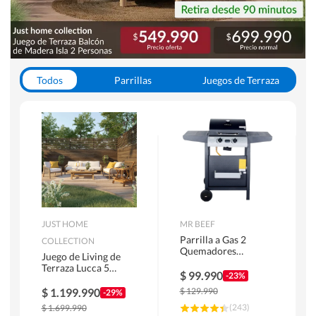
Todos
Parrillas
Juegos de Terraza
Toldos
JUST HOME
MR BEEF
Parrilla a Gas 2
COLLECTION
Quemadores
Juego de Living de
Bandejas Laterales
Terraza Lucca 5
$
99.990
-23%
Personas Natural
$
1.199.990
$
129.990
-29%
(
243
)
$
1.699.990