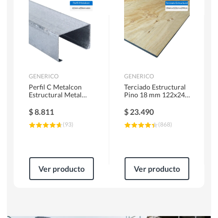
Herramientas Manuales
Sierras Circulares
GENERICO
GENERICO
Perfil C Metalcon
Terciado Estructural
Estructural Metal
Pino 18 mm 122x244
62x20x0.85 mm 6 m
cm
$
8.811
$
23.490
(
93
)
(
868
)
Ver producto
Ver producto