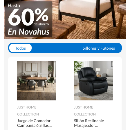
Todos
Sillones y Futones
Juegos de Comedor
Lamparas
Closets
Escritorios y Sillas PC
Racks y Muebles TV
Alfombras
JUST HOME
JUST HOME
COLLECTION
COLLECTION
Juego de Comedor
Sillón Reclinable
Campania 6 Sillas
Masajeador
Mesa Rectangular
Calentador 1 cuerpo