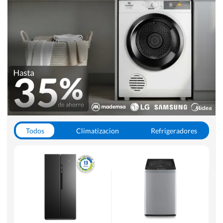
Todos
Climatizacion
Refrigeradores
Lavado y Secado
Cocinas
Aspiradoras
Hornos y Microondas
Otros