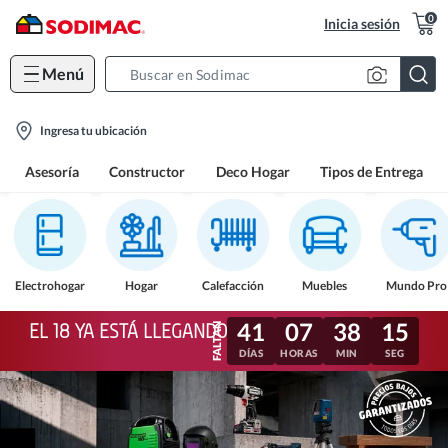
0
Inicia sesión
Menú
Search
Bar
location-
Ingresa tu ubicación
icon
Asesoría
Constructor
Deco Hogar
Tipos de Entrega
Electrohogar
Hogar
Calefacción
Muebles
Mundo Pro
41
07
38
12
EL 18 YA ESTÁ LLEGANDO
DÍAS
HORAS
MIN
SEG