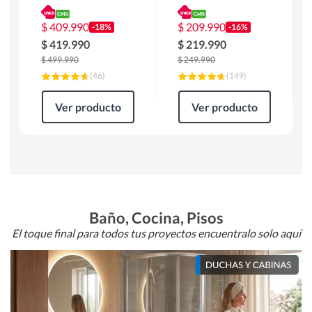
180 x 90 x 76 cm
Atlanta 91x101x94
Café
cm Negro
$
409.990
$
209.990
-18%
-16%
$
419.990
$
219.990
$
499.990
$
249.990
(
46
)
(
149
)
Ver producto
Ver producto
Baño, Cocina, Pisos
El toque final para todos tus proyectos encuentralo solo aquí