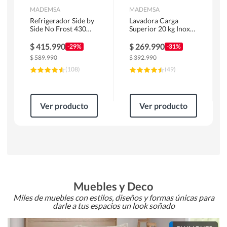
MADEMSA
MADEMSA
Refrigerador Side by
Lavadora Carga
Side No Frost 430
Superior 20 kg Inox
Litros Negro
MDWMT20S
MAS430B
$
415.990
$
269.990
-29%
-31%
$
589.990
$
392.990
(
108
)
(
49
)
Ver producto
Ver producto
Muebles y Deco
Miles de muebles con estilos, diseños y formas únicas para
darle a tus espacios un look soñado