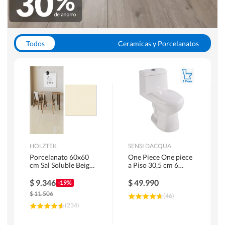
Todos
Ceramicas y Porcelanatos
Calefont y Termos
Pisos Vinilicos
WC y Sanitarios
Pisos Flotantes y Laminados
Pinturas
Duchas y Mamparas
HOLZTEK
SENSI DACQUA
Porcelanato 60x60
One Piece One piece
cm Sal Soluble Beige
a Piso 30,5 cm 6
1.44 m2
Litros Riva Blanco
$
9.346
$
49.990
-19%
$
11.506
(
46
)
(
234
)