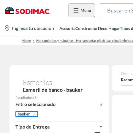
Menú
location-
Ingresa tu ubicación
Asesoría
Constructor
Deco Hogar
Tipos 
icon
Home
Herramientas y máquinas - Herramientas eléctricas e inalámbricas
Ordena
Recom
Esmeriles
Esmeril de banco - bauker
Resultados
(
3
)
Filtro seleccionado
bauker
Tipo de Entrega