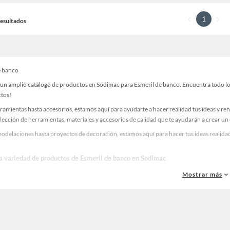
1
 Resultados
e banco
un amplio catálogo de productos en Sodimac para Esmeril de banco. Encuentra todo lo q
ctos!
ramientas hasta accesorios, estamos aquí para ayudarte a hacer realidad tus ideas y re
lección de herramientas, materiales y accesorios de calidad que te ayudarán a crear un
odelaciones hasta proyectos de decoración, estamos aquí para hacer tus ideas realidad
la variedad de productos de Esmeril de banco en Sodimac
as, materiales y accesorios de calidad para tus proyectos y renovación de espacios. ¡
Mostrar más
 una amplia variedad de productos de Esmeril de banco en Sodimac. Encuentra todo lo 
realidad!