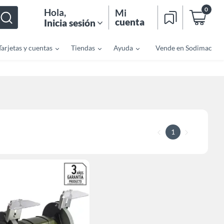
0
Hola
,
Mi
cuenta
Inicia sesión
Tarjetas y cuentas
Tiendas
Ayuda
Vende en Sodimac
1