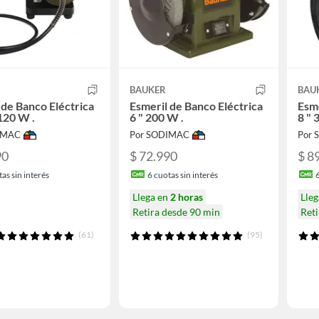
BAUKER
BAU
 de Banco Eléctrica
Esmeril de Banco Eléctrica
Esme
120 W .
6 " 200 W .
8 " 
IMAC
Por SODIMAC
Por
90
$ 72.990
$ 8
as sin interés
6
cuotas sin interés
Llega en
2 horas
Lle
Retira desde 90 min
Reti
(61)
(95)