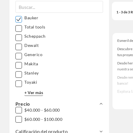
1 - 3 de 3
Bauker
Total tools
Scheppach
Esmeril d
Dewalt
Descubre 
Generico
tus proye
Desde her
Makita
nuestra se
Stanley
Desde rem
Toyaki
banco!
Explora 
+ Ver más
Herramient
Precio
Encuentra
$40.000 - $60.000
tus ideas 
$60.000 - $100.000
Calificación del producto