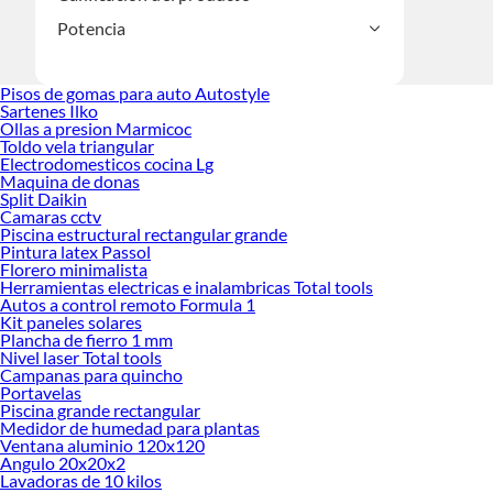
Potencia
Pisos de gomas para auto Autostyle
Sartenes Ilko
Ollas a presion Marmicoc
Toldo vela triangular
Electrodomesticos cocina Lg
Maquina de donas
Split Daikin
Camaras cctv
Piscina estructural rectangular grande
Pintura latex Passol
Florero minimalista
Herramientas electricas e inalambricas Total tools
Autos a control remoto Formula 1
Kit paneles solares
Plancha de fierro 1 mm
Nivel laser Total tools
Campanas para quincho
Portavelas
Piscina grande rectangular
Medidor de humedad para plantas
Ventana aluminio 120x120
Angulo 20x20x2
Lavadoras de 10 kilos