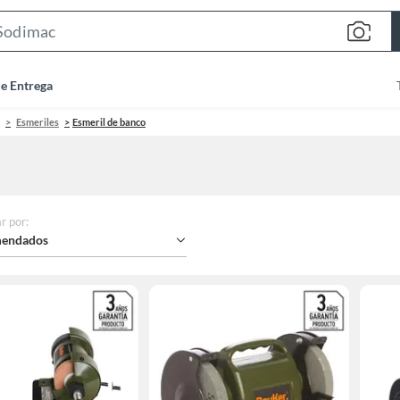
Search
Bar
de Entrega
Esmeriles
Esmeril de banco
r por
:
endados