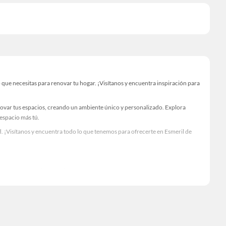
ue necesitas para renovar tu hogar. ¡Visítanos y encuentra inspiración para
novar tus espacios, creando un ambiente único y personalizado. Explora
 espacio más tú.
. ¡Visítanos y encuentra todo lo que tenemos para ofrecerte en Esmeril de
Visítanos y descubre todo lo que tenemos para ofrecerte!
necesario para tus proyectos de renovación y decoración. ¡Visítanos y haz