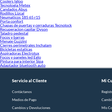
Coolers Igloo
Tecnologia Metex
Candados Abus
Rodillos Lizcal
Neumaticos 185 65 r15
Porta confort
Chapas de puertas y cerraduras Tecnolock
Recuperacion capilar Dyson
Taladro pedestal
Focos y barras
Menaje Guzzini
Cierres perimetrales Inchalam
Bicicletas estaticas
Aspiradoras Electrolux
Focos y paneles led Eglo
Pintura para interior Sipa
Adaptador bluetooth auto
Servicio al Cliente
Mi C
Contáctanos
Regist
Medios de Pago
Cambi
Cambios y Devoluciones
Mis C