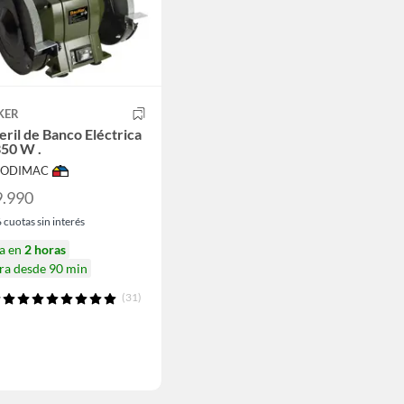
KER
ril de Banco Eléctrica
350 W .
 SODIMAC
9.990
6
cuotas sin interés
ga en
2 horas
ra desde 90 min
(31)