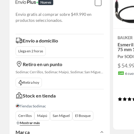
Nuevo
Envío gratis al comprar sobre $49.990 en
productos seleccionados.
BAUKER
Envío a domicilio
Esmeril
75 mm 
Llega en 2 horas
Por SOD
Retiro en un punto
$ 54.9
Sodimac Cerrillos, Sodimac Maipú, Sodimac San Miguel, Sodimac El Bosque, Sodimac San Bernardo, Sodimac Talagante, Sodimac San Fernando
6
cuot
Retira hoy
Stock en tienda
Tiendas Sodimac
Cerrillos
Maipú
San Miguel
El Bosque
Mostrar más
Marca