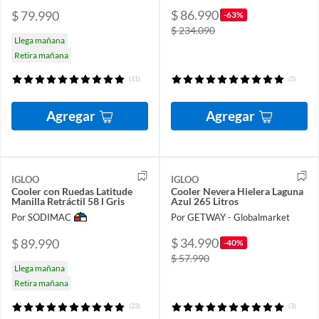
$ 86.990
$ 79.990
-63%
$ 234.090
Llega mañana
Retira mañana
(11)
(5)
Agregar
Agregar
IGLOO
IGLOO
Cooler con Ruedas Latitude
Cooler Nevera Hielera Laguna
Manilla Retráctil 58 l Gris
Azul 265 Litros
Por SODIMAC
Por GETWAY - Globalmarket
$ 34.990
$ 89.990
-40%
$ 57.990
Llega mañana
Retira mañana
(23)
(3)