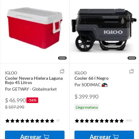
IGLOO
IGLOO
Cooler Nevera Hielera Laguna
Cooler 66 l Negro
Rojo 45 Litros
Por SODIMAC
Por GETWAY - Globalmarket
$ 399.990
$ 46.990
-56%
$ 107.290
Llega mañana
(9)
(843)
Agregar
Agregar