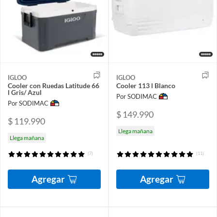
IGLOO
IGLOO
Cooler con Ruedas Latitude 66
Cooler 113 l Blanco
l Gris/ Azul
Por SODIMAC
Por SODIMAC
$ 149.990
$ 119.990
Llega mañana
Llega mañana
(7)
(11)
Agregar
Agregar