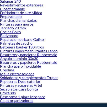
haz tus ideas realidad!
Sabanas 240
Revestimientos exteriores
Closet armable
Enfriadores de aire Midea
Empavonado
Planchas diamantadas
Pinturas para muros
Terciado 20 mm
Cocina Boko
Bodyboard
Reparacion de bano Coflex
Palmetas de caucho
Betonera bauker 130 litros
Pinturas impermeabilizantes Lanco
Basureros y papeleros Rubbermaid
Angulo aluminio 30x30
Basureros y papeleros Rubbermaid
Plancha acero inoxidable
Creolina
Malla electrosoldada
Soldadoras y complementos Truper
Reposeras Deco exterior
Pinturas y acuarelas Artel
Secaplatos Casa bonita
Broca sds
Base cama 1 plaza Mospace
Cajas organizadoras