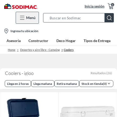
0
Inicia sesión
Menú
Search
Bar
location-
Ingresa tu ubicación
icon
Asesoría
Constructor
Deco Hogar
Tipos de Entrega
Home
Deportes y aire libre - Camping
Coolers
Coolers - igloo
Resultados
(
26
)
Llega en 2 horas
Llega mañana
Retira mañana
Stock en tienda
(
0
)