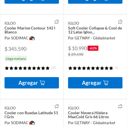
IGLOO
IGLOO
Cooler Marine Contour 142 l
Soft Cooler Collapse & Cool de
Blanco
12 Latas Igloo_.
Por SODIMAC
Por GETWAY - Globalmarket
$ 10.990
$ 345.590
-62%
$ 29.190
Llega mañana
(25)
(3)
Agregar
Agregar
IGLOO
IGLOO
Cooler con Ruedas Latitude 51
Cooler Nevera Hielera
l Gris
MaxCold Gris 66 Litros
Por SODIMAC
Por GETWAY - Globalmarket