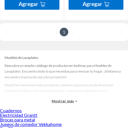
Agregar
Agregar
1
Muebles de Lavaplatos
Descubre un amplio catálogo de productos en Sodimac para Muebles de
Lavaplatos. Encuentra todo lo que necesitas para renovar tu hogar. ¡Visítanos y
encuentra inspiración para tus proyectos!
Desde herramientas hasta accesorios, estamos aquí para ayudarte a hacer
realidad tus ideas y renovar tus espacios, creando un ambiente único y
personalizado. Explora nuestra selección de herramientas, materiales y
Mostrar más
accesorios de calidad que te ayudarán a crear un espacio más tú.
Cuadernos
Desde remodelaciones hasta proyectos de decoración, estamos aquí para hacer
Electricidad Grantt
tus ideas realidad. ¡Visítanos y encuentra todo lo que tenemos para ofrecerte en
Brocas para metal
Muebles de Lavaplatos!
Juegos de comedor Vekkahome