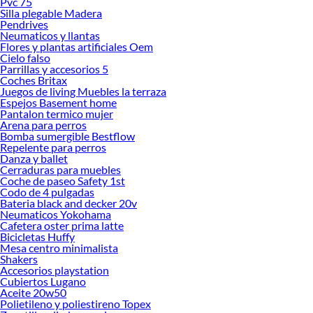
Pvc 75
Explora la variedad de productos de Muebles de Lavaplatos en Sodimac
Silla plegable Madera
Pendrives
Herramientas, materiales y accesorios de calidad para tus proyectos y
Neumaticos y llantas
renovación de espacios. ¡Visítanos y descubre todo lo que tenemos para
Flores y plantas artificiales Oem
ofrecerte!
Cielo falso
Parrillas y accesorios 5
Encuentra una amplia variedad de productos de Muebles de Lavaplatos en
Coches Britax
Sodimac. Encuentra todo lo necesario para tus proyectos de renovación y
Juegos de living Muebles la terraza
decoración. ¡Visítanos y haz tus ideas realidad!
Espejos Basement home
Pantalon termico mujer
Arena para perros
Bomba sumergible Bestflow
Repelente para perros
Danza y ballet
Cerraduras para muebles
Coche de paseo Safety 1st
Codo de 4 pulgadas
Bateria black and decker 20v
Neumaticos Yokohama
Cafetera oster prima latte
Bicicletas Huffy
Mesa centro minimalista
Shakers
Accesorios playstation
Cubiertos Lugano
Aceite 20w50
Polietileno y poliestireno Topex