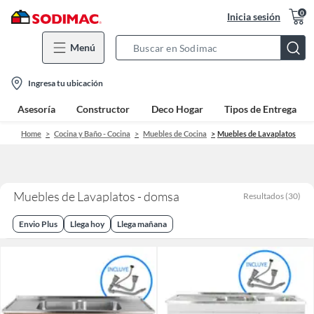
0
Inicia sesión
Menú
Search
Bar
location-
Ingresa tu ubicación
icon
Asesoría
Constructor
Deco Hogar
Tipos de Entrega
Home
Cocina y Baño - Cocina
Muebles de Cocina
Muebles de Lavaplatos
Muebles de Lavaplatos - domsa
Resultados
(
30
)
Envio Plus
Llega hoy
Llega mañana