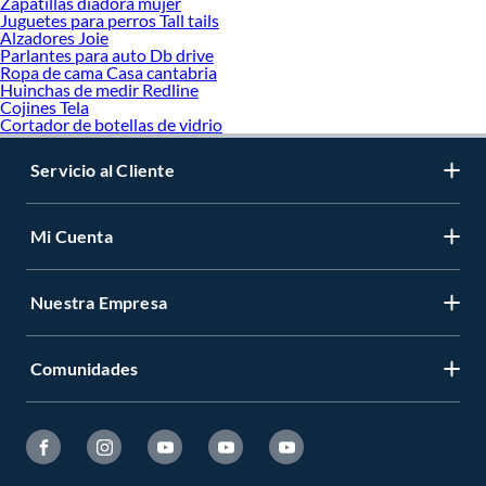
Zapatillas diadora mujer
Juguetes para perros Tall tails
Alzadores Joie
Parlantes para auto Db drive
Ropa de cama Casa cantabria
Huinchas de medir Redline
Cojines Tela
Cortador de botellas de vidrio
Servicio al Cliente
Mi Cuenta
Nuestra Empresa
Comunidades