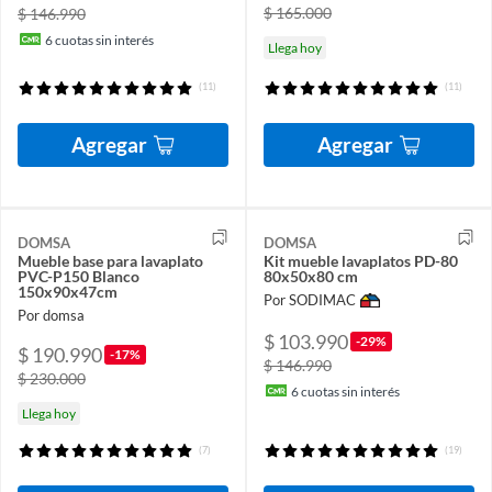
$ 165.000
$ 146.990
6
cuotas sin interés
Llega hoy
(11)
(11)
Agregar
Agregar
DOMSA
DOMSA
Mueble base para lavaplato
Kit mueble lavaplatos PD-80
PVC-P150 Blanco
80x50x80 cm
150x90x47cm
Por SODIMAC
Por domsa
$ 103.990
-29%
$ 190.990
-17%
$ 146.990
$ 230.000
6
cuotas sin interés
Llega hoy
(7)
(19)