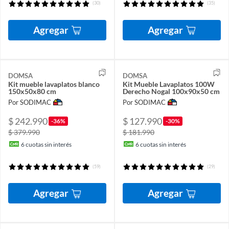
(30)
(35)
Agregar
Agregar
DOMSA
DOMSA
Kit mueble lavaplatos blanco
Kit Mueble Lavaplatos 100W
150x50x80 cm
Derecho Nogal 100x90x50 cm
Por SODIMAC
Por SODIMAC
$ 242.990
$ 127.990
-36%
-30%
$ 379.990
$ 181.990
6
cuotas sin interés
6
cuotas sin interés
(59)
(29)
Agregar
Agregar