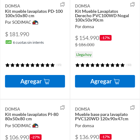
DOMSA
DOMSA
Kit mueble lavaplatos PD-100
Kit Mueble Lavaplatos
100x50x80 cm
Derecho PVC100WD Nogal
100x50x90cm
Por SODIMAC
Por domsa
$ 181.990
$ 154.990
-17%
6
cuotas sin interés
$ 186.000
Llega hoy
(15)
(10)
Agregar
Agregar
DOMSA
DOMSA
Kit mueble lavaplatos PI-80
Mueble base para lavaplato
80x50x80 cm
PVC120WD 120x90x47cm
Por SODIMAC
Por domsa
$ 136.990
$ 106.990
-17%
-27%