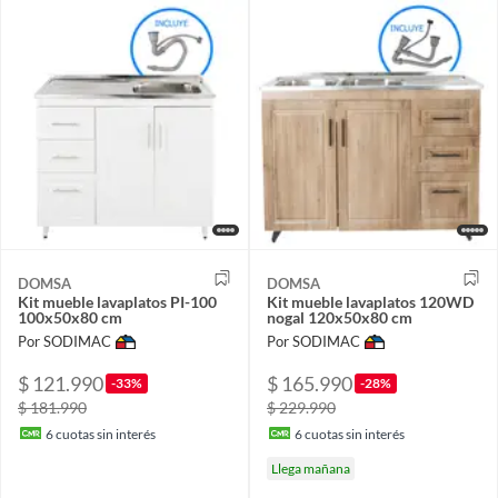
DOMSA
DOMSA
Kit mueble lavaplatos PI-100
Kit mueble lavaplatos 120WD
100x50x80 cm
nogal 120x50x80 cm
Por SODIMAC
Por SODIMAC
$ 121.990
$ 165.990
-33%
-28%
$ 181.990
$ 229.990
6
cuotas sin interés
6
cuotas sin interés
Llega mañana