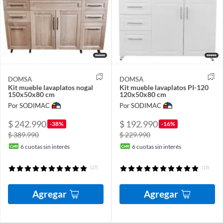
DOMSA
DOMSA
Kit mueble lavaplatos nogal
Kit mueble lavaplatos PI-120
150x50x80 cm
120x50x80 cm
Por SODIMAC
Por SODIMAC
$ 242.990
$ 192.990
-38%
-16%
$ 389.990
$ 229.990
6
cuotas sin interés
6
cuotas sin interés
(27)
(15)
Agregar
Agregar