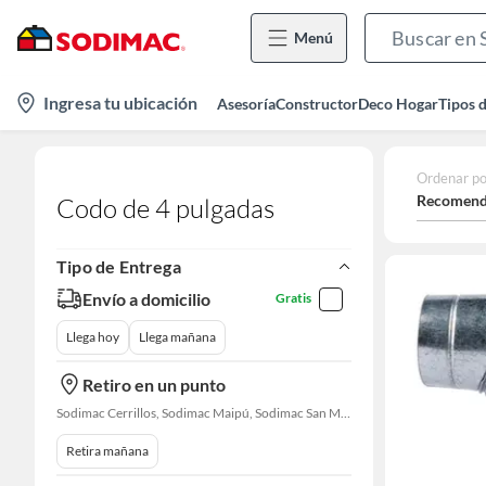
Menú
location-
Ingresa tu ubicación
Asesoría
Constructor
Deco Hogar
Tipos 
icon
Ordenar po
Recomend
Codo de 4 pulgadas
Tipo de Entrega
Envío a domicilio
Gratis
Llega hoy
Llega mañana
Retiro en un punto
Sodimac Cerrillos, Sodimac Maipú, Sodimac San Miguel, Sodimac El Bosque, Sodimac San Bernardo, Constructor Cantagallo, Sodimac Talagante, Sodimac San Fernando
Retira mañana