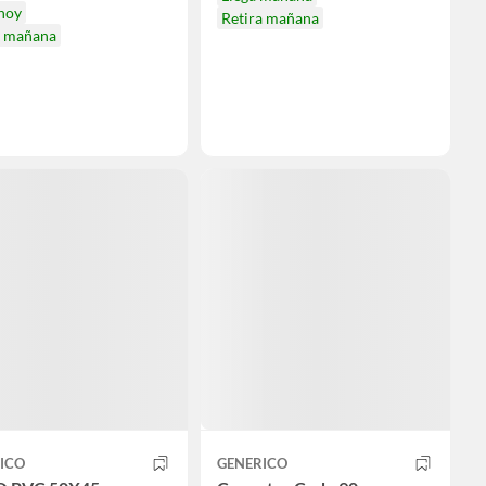
 hoy
Retira mañana
a mañana
ICO
GENERICO