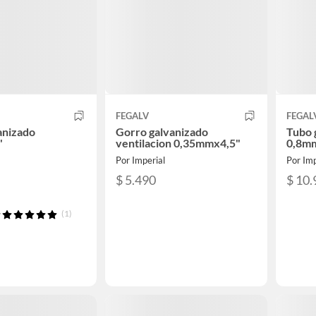
FEGALV
FEGAL
vanizado
Gorro galvanizado
Tubo 
"
ventilacion 0,35mmx4,5"
0,8mm
Por Imperial
Por Imp
$ 5.490
$ 10.
(1)