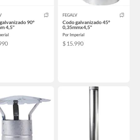
V
FEGALV
galvanizado 90°
Codo galvanizado 45°
m 4,5"
0,35mmx4,5"
erial
Por Imperial
990
$ 15.990