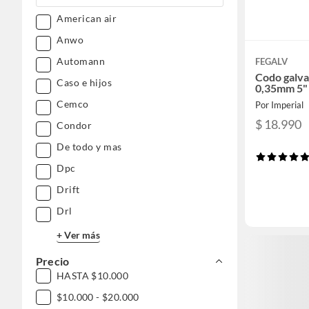
Deportes y aire libre
American air
Anwo
Librería y celebraciones
Mascotas
Automann
FEGALV
Mundo bebé
Codo galva
Caso e hijos
0,35mm 5"
Cemco
Por Imperial
$ 18.990
Condor
De todo y mas
Dpc
Drift
Drl
+ Ver más
Precio
HASTA $10.000
$10.000 - $20.000