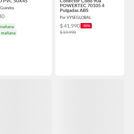
 PVC 50X45
Conector Codo 90a
POWERTEC 70105 4
sGuindos
Pulgadas ABS
40
Por VYSEGLOBAL
$ 41.990
-30%
 mañana
$ 59.990
a mañana