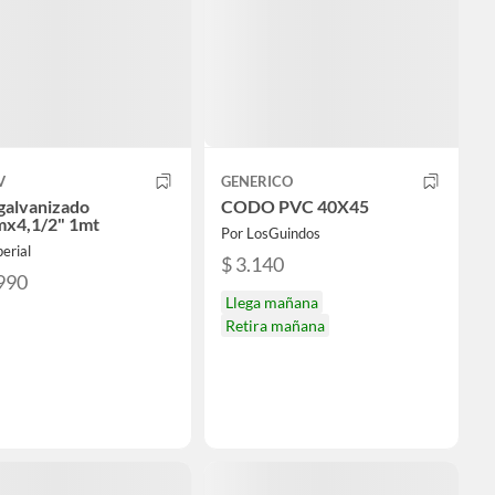
V
GENERICO
galvanizado
CODO PVC 40X45
x4,1/2" 1mt
Por LosGuindos
erial
$ 3.140
990
Llega mañana
Retira mañana