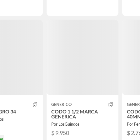
GENERICO
GENER
GRO 34
CODO 1 1/2 MARCA
CODO
GENERICA
40MM
os
Por LosGuindos
Por Fer
$ 9.950
$ 2.7
na