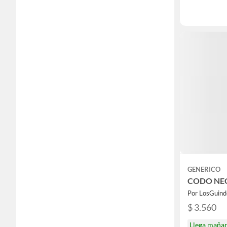
GENERICO
CODO NE
Por LosGuind
$ 3.560
Llega maña