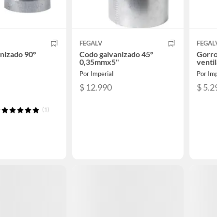
FEGALV
FEGAL
nizado 90°
Codo galvanizado 45°
Gorro
0,35mmx5"
venti
Por Imperial
Por Imp
$ 12.990
$ 5.2
(1)