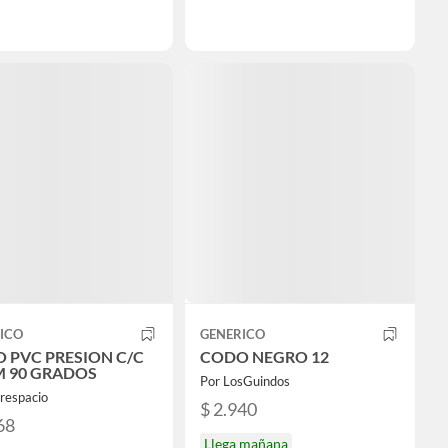
ICO
GENERICO
 PVC PRESION C/C
CODO NEGRO 12
 90 GRADOS
Por LosGuindos
respacio
$ 2.940
68
Llega mañana