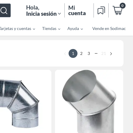
0
Hola
,
Mi
cuenta
Inicia sesión
Tarjetas y cuentas
Tiendas
Ayuda
Vende en Sodimac
...
1
2
3
21