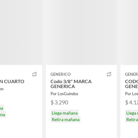
GENERICO
GENER
UN CUARTO
Codo 3/8" MARCA
CODO
GENERICA
GENE
os
Por LosGuindos
Por Lo
$ 3.290
$ 4.1
na
Llega mañana
Llega
ana
Retira mañana
Retir