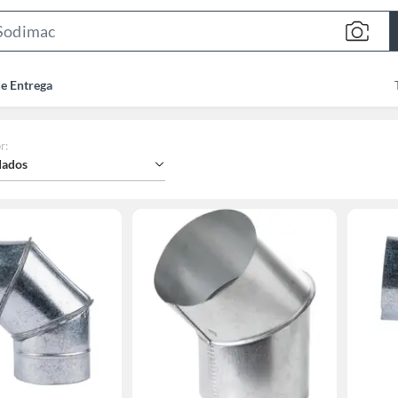
Search
Bar
de Entrega
r
:
ados