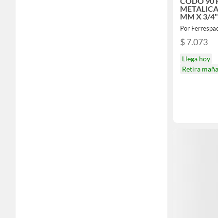
CODO 90
METALICA
MM X 3/4"
Por Ferrespac
$ 7.073
Llega hoy
Retira mañ