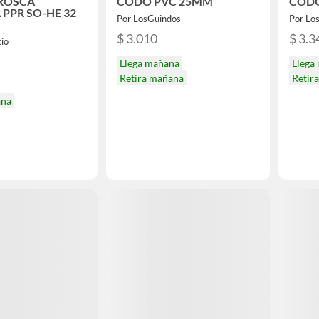
 ROSCA
CODO PVC 25MM
CODO
 PPR SO-HE 32
Por LosGuindos
Por Lo
$ 3.010
$ 3.3
io
Llega mañana
Llega
Retira mañana
Retir
ana