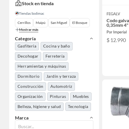
Stock en tienda
Tiendas Sodimac
FEGALV
Codo galva
Cerrillos
Maipú
San Miguel
El Bosque
0,35mm 4"
Mostrar más
Por Imperial
Categoría
$ 12.990
Gasfitería
Cocina y baño
Decohogar
Ferretería
Herramientas y máquinas
Dormitorio
Jardín y terraza
Construcción
Automotriz
Organización
Pinturas
Muebles
Belleza, higiene y salud
Tecnología
Electrohogar
Aseo y limpieza
Marca
Accesorios moda