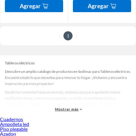
Agregar
Agregar
1
Tableros eléctricos
Descubre un amplio catálogo de productos en Sodimac para Tableros eléctricos.
Encuentra todo lo que necesitas para renovar tu hogar. ¡Visítanos y encuentra
inspiración para tus proyectos!
Desde herramientas hasta accesorios, estamos aquí para ayudarte a hacer
realidad tus ideas y renovar tus espacios, creando un ambiente único y
personalizado. Explora nuestra selección de herramientas, materiales y
Mostrar más
accesorios de calidad que te ayudarán a crear un espacio más tú.
Cuadernos
Desde remodelaciones hasta proyectos de decoración, estamos aquí para hacer
Ampolleta led
tus ideas realidad. ¡Visítanos y encuentra todo lo que tenemos para ofrecerte en
Piso plegable
Tableros eléctricos!
Azadon