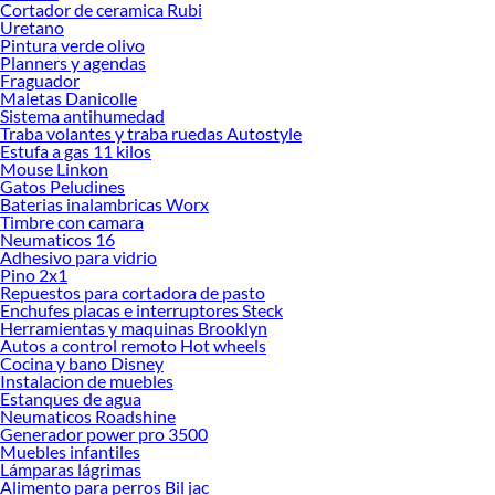
Cortador de ceramica Rubi
Explora la variedad de productos de Tableros eléctricos en Sodimac
Uretano
Pintura verde olivo
Herramientas, materiales y accesorios de calidad para tus proyectos y
Planners y agendas
renovación de espacios. ¡Visítanos y descubre todo lo que tenemos para
Fraguador
ofrecerte!
Maletas Danicolle
Sistema antihumedad
Encuentra una amplia variedad de productos de Tableros eléctricos en Sodimac.
Traba volantes y traba ruedas Autostyle
Encuentra todo lo necesario para tus proyectos de renovación y decoración.
Estufa a gas 11 kilos
¡Visítanos y haz tus ideas realidad!
Mouse Linkon
Gatos Peludines
Baterias inalambricas Worx
Timbre con camara
Neumaticos 16
Adhesivo para vidrio
Pino 2x1
Repuestos para cortadora de pasto
Enchufes placas e interruptores Steck
Herramientas y maquinas Brooklyn
Autos a control remoto Hot wheels
Cocina y bano Disney
Instalacion de muebles
Estanques de agua
Neumaticos Roadshine
Generador power pro 3500
Muebles infantiles
Lámparas lágrimas
Alimento para perros Bil jac