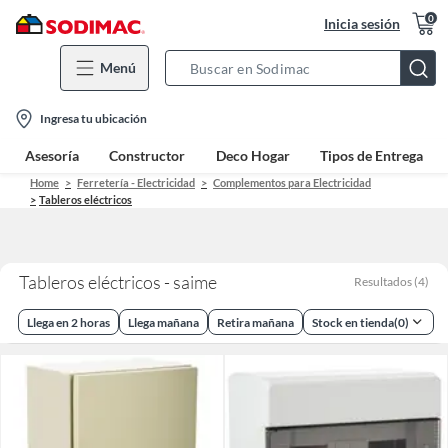
0
Inicia sesión
Menú
Search
Bar
location-
Ingresa tu ubicación
icon
Asesoría
Constructor
Deco Hogar
Tipos de Entrega
Home
Ferretería - Electricidad
Complementos para Electricidad
Tableros eléctricos
Tableros eléctricos - saime
Resultados
(
4
)
Llega en 2 horas
Llega mañana
Retira mañana
Stock en tienda
(
0
)