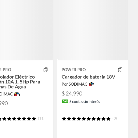
R PRO
POWER PRO
olador Eléctrico
Cargador de batería 18V
ón 10A 1. 5Hp Para
Por SODIMAC
mas De Agua
$ 24.990
ODIMAC
6
cuotas sin interés
990
(11)
(3)