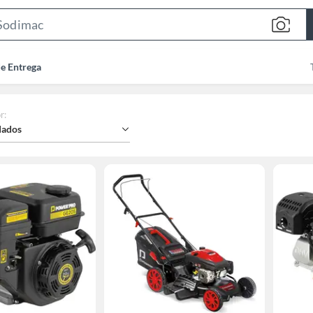
Search
Bar
de Entrega
r
:
ados