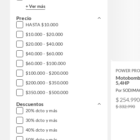
+ Ver más
Precio
HASTA $10.000
$10.000 - $20.000
$20.000 - $40.000
$40.000 - $60.000
$60.000 - $100.000
POWER PRO
$100.000 - $200.000
Motobomba 
5,4HP
$200.000 - $350.000
Por SODIMA
$350.000 - $500.000
$ 254.990
$500.000 - $1.000.000
Descuentos
$ 332.990
20% dcto y más
DESDE $1.000.000
30% dcto y más
40% dcto y más
50% dcto y más