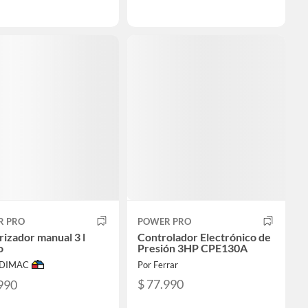
R PRO
POWER PRO
rizador manual 3 l
Controlador Electrónico de
o
Presión 3HP CPE130A
ODIMAC
Por Ferrar
$ 77.990
990