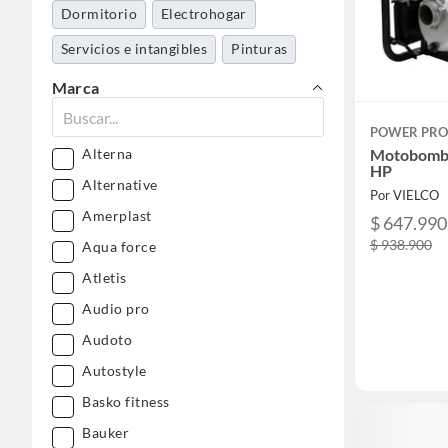
Dormitorio
Electrohogar
Servicios e intangibles
Pinturas
Cocina y baño
Mundo bebé
Marca
Aseo y limpieza
Organización
POWER PRO
Mascotas
Alterna
Motobomba 
HP
Alternative
Por VIELCO
Amerplast
$ 647.990
$ 938.900
Aqua force
Atletis
Audio pro
Audoto
Autostyle
Basko fitness
Bauker