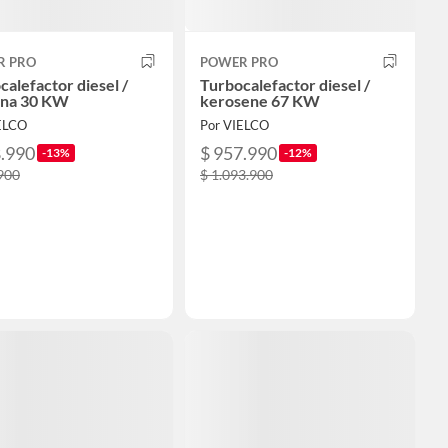
R PRO
POWER PRO
calefactor diesel /
Turbocalefactor diesel /
ina 30 KW
kerosene 67 KW
ELCO
Por VIELCO
8.990
$ 957.990
-13%
-12%
900
$ 1.093.900