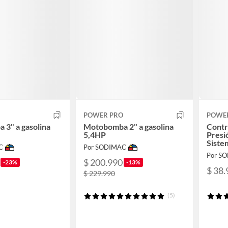
POWER PRO
POWE
3" a gasolina
Motobomba 2" a gasolina
Contr
5,4HP
Presi
Siste
C
Por SODIMAC
Por S
$ 200.990
-23%
-13%
$ 38.
$ 229.990
(5)