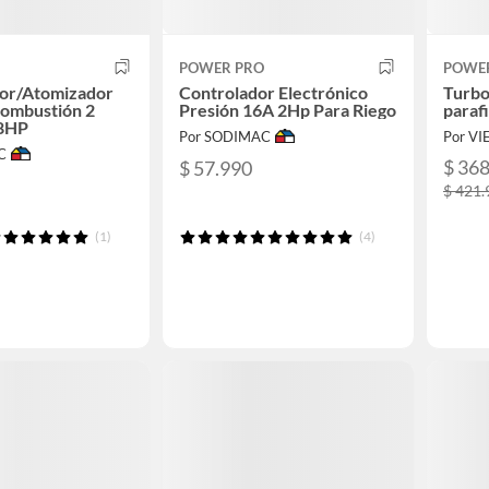
POWER PRO
POWE
dor/Atomizador
Controlador Electrónico
Turbo
combustión 2
Presión 16A 2Hp Para Riego
paraf
,8HP
Por SODIMAC
Por VI
C
$ 36
$ 57.990
$ 421.
(1)
(4)