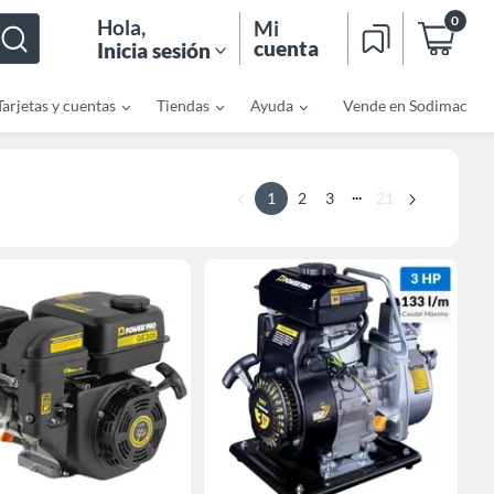
0
Hola
,
Mi
cuenta
Inicia sesión
Tarjetas y cuentas
Tiendas
Ayuda
Vende en Sodimac
...
1
2
3
21