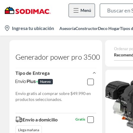
Menú
location-
Ingresa tu ubicación
Asesoría
Constructor
Deco Hogar
Tipos 
icon
Ordenar po
Recomend
Generador power pro 3500
Tipo de Entrega
Nuevo
Envío gratis al comprar sobre $49.990 en
productos seleccionados.
Envío a domicilio
Gratis
Llega mañana