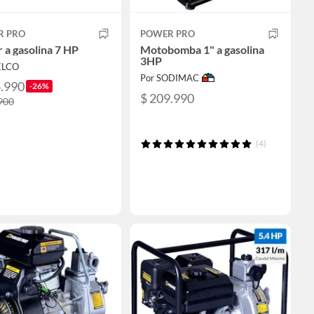
R PRO
POWER PRO
 a gasolina 7 HP
Motobomba 1" a gasolina
3HP
ELCO
Por SODIMAC
4.990
-26%
$ 209.990
900
(4)