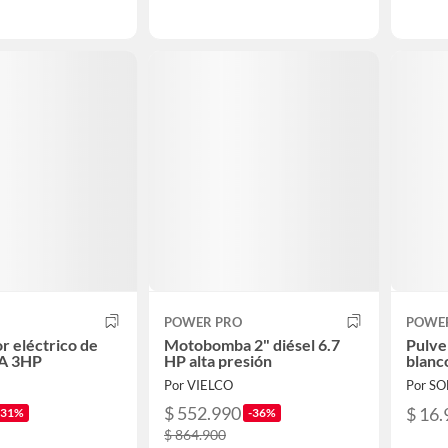
POWER PRO
POWE
r eléctrico de
Motobomba 2" diésel 6.7
Pulve
0A 3HP
HP alta presión
blanc
Por VIELCO
Por S
$ 552.990
$ 16.
-31%
-36%
$ 864.900