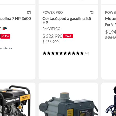
POWER PRO
POWE
solina 7 HP 3600
Cortacésped a gasolina 5.5
Motor
HP
Por VI
C
Por VIELCO
$ 19
$ 322.990
-26%
-31%
$ 261.
$ 436.900
n interés
(6)