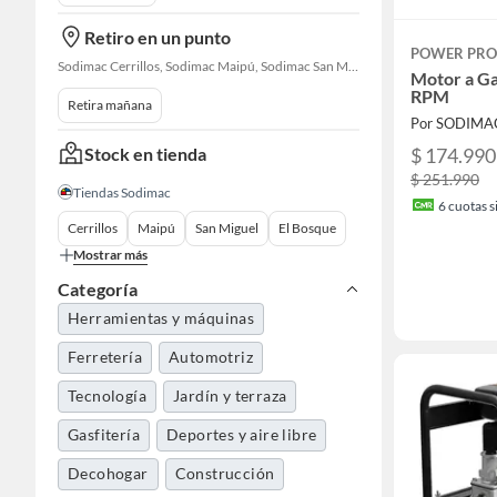
Retiro en un punto
POWER PRO
Sodimac Cerrillos, Sodimac Maipú, Sodimac San Miguel, Sodimac El Bosque, Sodimac San Bernardo, Constructor Cantagallo, Sodimac Talagante, Sodimac San Fernando
Motor a Ga
RPM
Retira mañana
Por SODIMA
Stock en tienda
$ 174.990
$ 251.990
Tiendas Sodimac
6
cuotas si
Cerrillos
Maipú
San Miguel
El Bosque
Mostrar más
Categoría
Herramientas y máquinas
Ferretería
Automotriz
Tecnología
Jardín y terraza
Gasfitería
Deportes y aire libre
Decohogar
Construcción