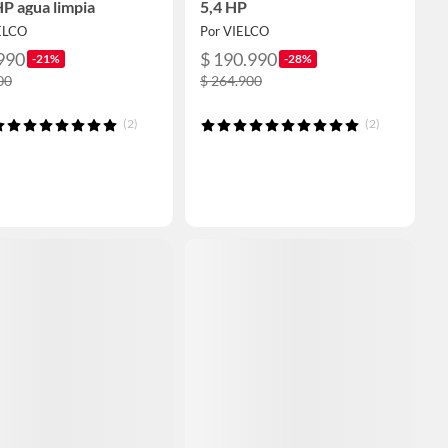
HP agua limpia
5,4 HP
ELCO
Por VIELCO
990
$ 190.990
-21%
-28%
00
$ 264.900
(2)
(2)