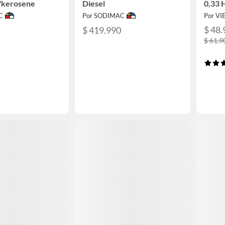
/kerosene
Diesel
0,33 
C
Por SODIMAC
Por VI
$ 48.
$ 419.990
$ 61.9