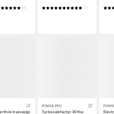
(4)
(2)
POWER PRO
POWE
rficie trasvasije
Turbocalefactor 30 Kw
Elect