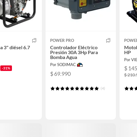
POWER PRO
POWE
3" diésel 6.7
Controlador Eléctrico
Motob
Presión 30A 3Hp Para
HP
Bomba Agua
Por VI
Por SODIMAC
$ 14
-31%
$ 69.990
$ 210.
(4)