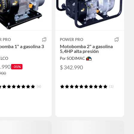
R PRO
POWER PRO
omba 1" a gasolina 3
Motobomba 2" a gasolina
5,4HP alta presión
ELCO
Por SODIMAC
5.990
$ 342.990
-31%
900
(6)
(1)