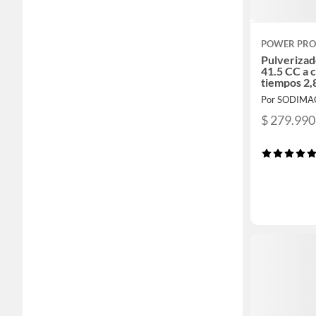
POWER PRO
Pulveriza
41.5 CC a 
tiempos 2
Por SODIMA
$ 279.990