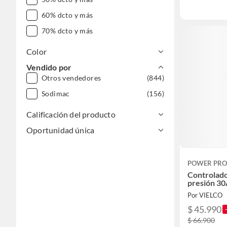
60% dcto y más
70% dcto y más
Color
Vendido por
Otros vendedores
(844)
Sodimac
(156)
Calificación del producto
Oportunidad única
POWER PRO
Controlado
presión 3
Por VIELCO
$ 45.990
$ 66.900