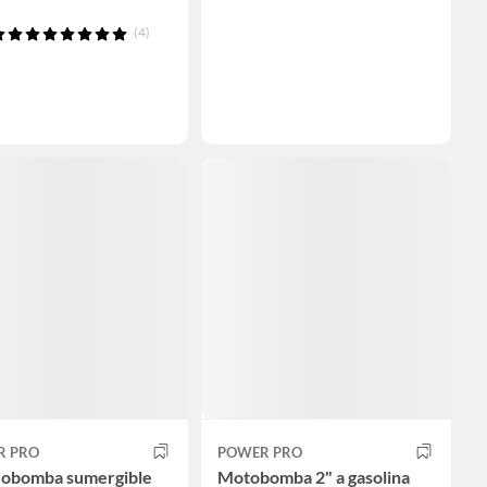
(4)
R PRO
POWER PRO
robomba sumergible
Motobomba 2" a gasolina