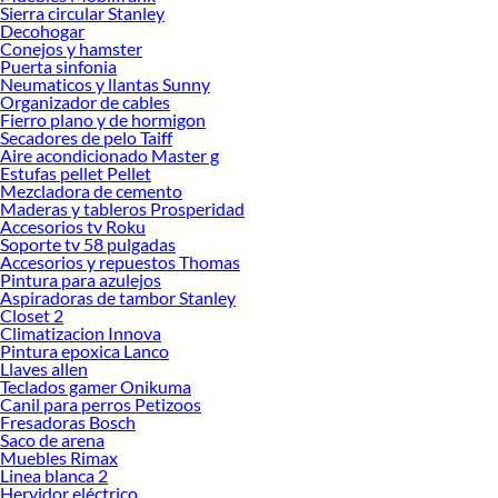
ofrecerte!
Sierra circular Stanley
Decohogar
Encuentra una amplia variedad de productos de Audífonos en Sodimac.
Conejos y hamster
Encuentra todo lo necesario para tus proyectos de renovación y decoración.
Puerta sinfonia
¡Visítanos y haz tus ideas realidad!
Neumaticos y llantas Sunny
Organizador de cables
Fierro plano y de hormigon
Secadores de pelo Taiff
Aire acondicionado Master g
Estufas pellet Pellet
Mezcladora de cemento
Maderas y tableros Prosperidad
Accesorios tv Roku
Soporte tv 58 pulgadas
Accesorios y repuestos Thomas
Pintura para azulejos
Aspiradoras de tambor Stanley
Closet 2
Climatizacion Innova
Pintura epoxica Lanco
Llaves allen
Teclados gamer Onikuma
Canil para perros Petizoos
Fresadoras Bosch
Saco de arena
Muebles Rimax
Linea blanca 2
Hervidor eléctrico