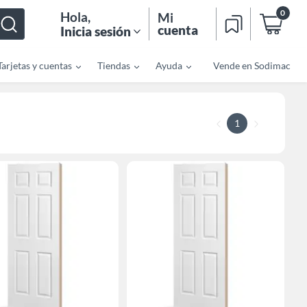
0
Hola
,
Mi
cuenta
Inicia sesión
Tarjetas y cuentas
Tiendas
Ayuda
Vende en Sodimac
1