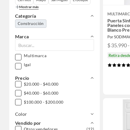
Mostrar más
MULTIMAR
Categoría
Puerta Sin
Construcción
Paneles co
Blanco Pre
Marca
Por SODIMA
$ 35.990 -
Retira desd
Multimarca
Igal
Precio
$20.000 - $40.000
$40.000 - $60.000
$100.000 - $200.000
Color
Vendido por
Otros vendedores
(12)