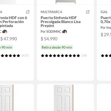
CA
MULTIMARCA
IGAL
fonía HDF con 6
Puerta Sinfonía HDF
Puert
n Perforación
Precolgada Blanco Lisa
0,70x
pintada
Prepint
Por Imp
C
Por SODIMAC
$ 29.
 $ 47.990
$ 54.990
e 90 min
Retira desde 90 min
(437)
(58)