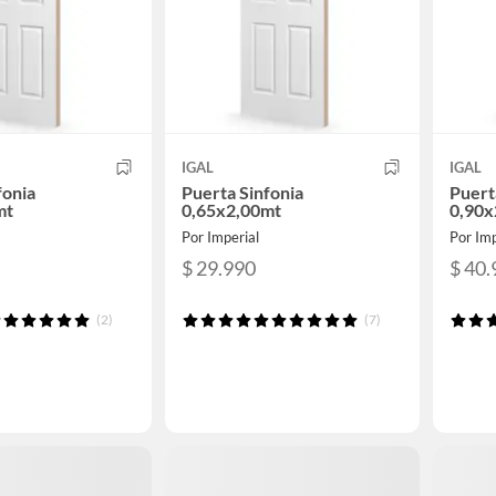
IGAL
IGAL
fonia
Puerta Sinfonia
Puert
mt
0,65x2,00mt
0,90x
Por Imperial
Por Imp
$ 29.990
$ 40.
(2)
(7)