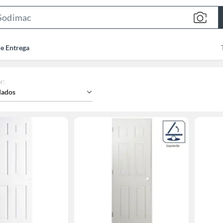
Search
Bar
de Entrega
r
:
ados