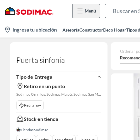
Menú
location-
Ingresa tu ubicación
Asesoría
Constructor
Deco Hogar
Tipos 
icon
Ordenar po
Recomend
Puerta sinfonia
Tipo de Entrega
Retiro en un punto
Sodimac Cerrillos, Sodimac Maipú, Sodimac San Miguel, Sodimac El Bosque, Sodimac San Bernardo, Constructor Cantagallo, Sodimac Talagante, Sodimac San Fernando
Retira hoy
Stock en tienda
Tiendas Sodimac
Cerrillos
Maipú
San Miguel
El Bosque