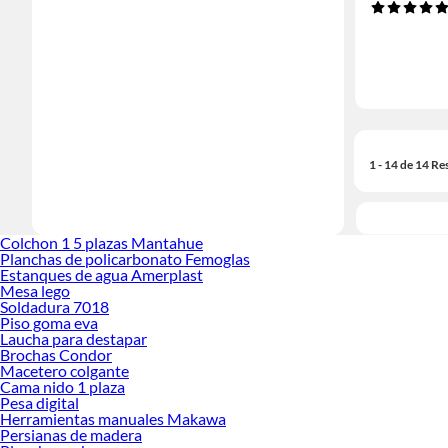
1 - 14 de 14 Re
Colchon 1 5 plazas Mantahue
Planchas de policarbonato Femoglas
Estanques de agua Amerplast
Mesa lego
Soldadura 7018
Piso goma eva
Laucha para destapar
Brochas Condor
Macetero colgante
Cama nido 1 plaza
Pesa digital
Herramientas manuales Makawa
Persianas de madera