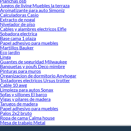
Planchas osb
Juegos de living Muebles la terraza
Aromatizante para auto Simoniz
Calculadoras Casio
Extracto de nogal
Nivelador de piso
Cables y alambres electricos Elfle
Sobadora electrica
Base cama 1 plaza
Papel adhesivo para muebles
Martillos Bauker
Eco jardin
Linga
Guantes de seguridad Milwaukee
Banquetas y poufs Deco mimbre
Pinturas para muros
Organizacion de dormitorio Anyhogar
Tostadores electricos Ursus trotter
Cable 10 awg
Limpieza para autos Sonax
Sofas y sillones El barco
Vigas y pilares de madera
Tarugos de madera
Papel adhesivo para muebles
Palos 2x2 bruto
Ropa de cama Calma house
Mesa de trabajo Metal