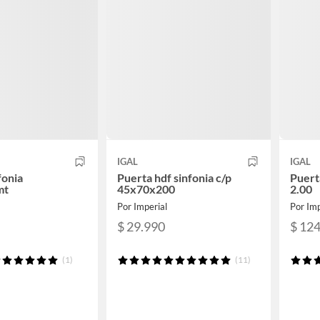
IGAL
IGAL
fonia
Puerta hdf sinfonia c/p
Puert
mt
45x70x200
2.00
Por Imperial
Por Imp
$ 29.990
$ 12
(1)
(11)