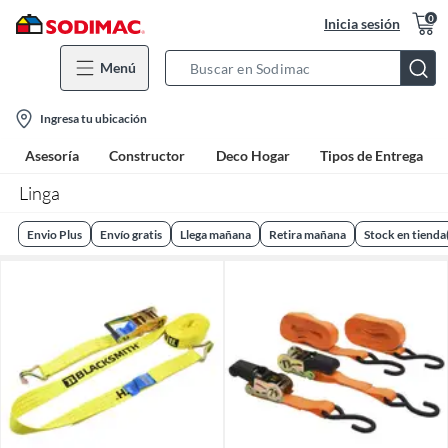
0
Inicia sesión
Menú
Search
Bar
location-
Ingresa tu ubicación
icon
Asesoría
Constructor
Deco Hogar
Tipos de Entrega
Linga
Envio Plus
Envío gratis
Llega mañana
Retira mañana
Stock en tienda