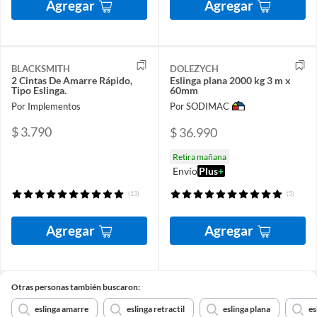
Agregar
Agregar
BLACKSMITH
DOLEZYCH
2 Cintas De Amarre Rápido,
Eslinga plana 2000 kg 3 m x
Tipo Eslinga.
60mm
Por Implementos
Por SODIMAC
$ 3.790
$ 36.990
Retira mañana
Envío
Plus
+
(13)
(5)
Agregar
Agregar
Otras personas también buscaron:
eslinga amarre
eslinga retractil
eslinga plana
es