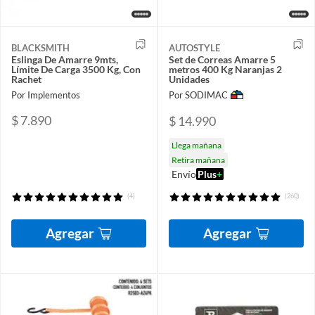
BLACKSMITH
AUTOSTYLE
Eslinga De Amarre 9mts,
Set de Correas Amarre 5
Límite De Carga 3500 Kg, Con
metros 400 Kg Naranjas 2
Rachet
Unidades
Por Implementos
Por SODIMAC
$ 7.890
$ 14.990
Llega mañana
Retira mañana
Envío
Plus
+
(4)
(260)
Agregar
Agregar