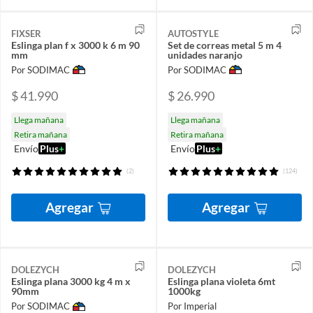
FIXSER
AUTOSTYLE
Eslinga plan f x 3000 k 6 m 90
Set de correas metal 5 m 4
mm
unidades naranjo
Por SODIMAC
Por SODIMAC
$ 41.990
$ 26.990
Llega mañana
Llega mañana
Retira mañana
Retira mañana
Envío
Plus
+
Envío
Plus
+
(2)
(124)
Agregar
Agregar
DOLEZYCH
DOLEZYCH
Eslinga plana 3000 kg 4 m x
Eslinga plana violeta 6mt
90mm
1000kg
Por SODIMAC
Por Imperial