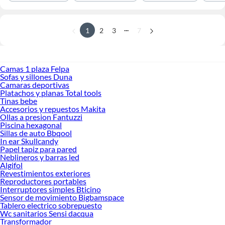
...
1
2
3
7
Camas 1 plaza Felpa
Sofas y sillones Duna
Camaras deportivas
Platachos y planas Total tools
Tinas bebe
Accesorios y repuestos Makita
Ollas a presion Fantuzzi
Piscina hexagonal
Sillas de auto Bbqool
In ear Skullcandy
Papel tapiz para pared
Neblineros y barras led
Algifol
Revestimientos exteriores
Reproductores portables
Interruptores simples Bticino
Sensor de movimiento Bigbamspace
Tablero electrico sobrepuesto
Wc sanitarios Sensi dacqua
Transformador