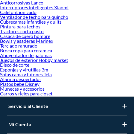
Anticorrosivas Lanco
Interruptores inteligentes Xiaomi
Calefont ionizado
Ventilador de techo para quincho
Cubrecamas infantiles y quilts
Pintura para techos
Tractores corta pasto
Casaca de cuero hombre
Bowls y asaderas Marinex
Terciado ranurado
Broca copa para ceramica
Ahuyentador de palomas
Juegos de exterior Hobby market
Disco de corte
Esponjas y virutillas 3m
Sofas cama y futones Tela
Alarma despertador
Platos bebe Disney
Munecas y accesorios
Carros y rieles para closet
Servicio al Cliente
Mi Cuenta