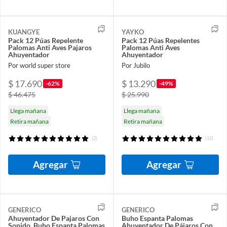
KUANGYE
YAYKO
Pack 12 Púas Repelente
Pack 12 Púas Repelentes
Palomas Anti Aves Pajaros
Palomas Anti Aves
Ahuyentador
Ahuyentador
Por world super store
Por Jubilo
$ 17.690
$ 13.290
-62%
-49%
$ 46.475
$ 25.990
Llega mañana
Llega mañana
Retira mañana
Retira mañana
(2)
(11)
Agregar
Agregar
GENERICO
GENERICO
Ahuyentador De Pajaros Con
Buho Espanta Palomas
Sonido, Buho Espanta Palomas
Ahuyentador De Pájaros Con