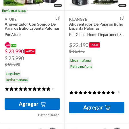
Envío
gratis
app
ATURE
KUANGYE
Ahuyentador Con Sonido De
Ahuyentador De Pajaros Buho
Pajaros Buho Espanta Palomas
Espanta Palomas
Por Ature
Por Global Home Department Store
$ 22.190
-64%
$ 23.990
$ 61.475
-60%
$ 25.990
Llega mañana
$ 59.990
Retira mañana
Llega hoy
Retira mañana
(4)
(9)
Agregar
Agregar
Patrocinado