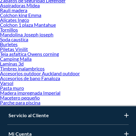
Zapatos de seguridad Defender
Aspiradoras Midea
Rauli madera
Colchon king Emma
Alicates Ingco
Colchon 1 plaza Mantahue
Tornillos
Mandolina Joseph joseph
Soda caustica
Burletes
Piletas Vinilit
Teja asfaltica Owens corning
Camping Malla
Laminas 3d
Timbres inalambricos
Accesorios outdoor Auckland outdoor
Accesorios de bano Fanaloza
Varsol
Pasta muro
Madera impregnada Imperial
Macetero pequeño
Parche para piscina
Servicio al Cliente
Mi Cuenta