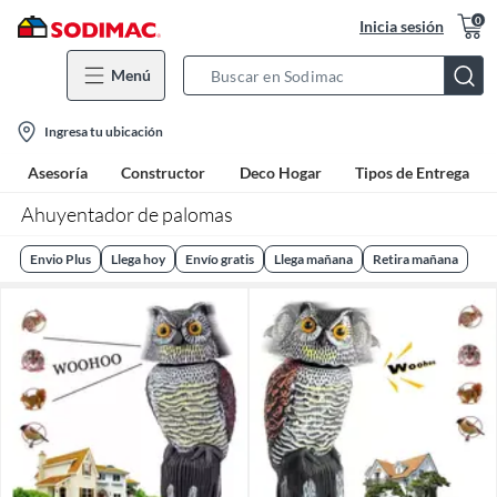
0
Inicia sesión
Menú
Search
Bar
location-
Ingresa tu ubicación
icon
Asesoría
Constructor
Deco Hogar
Tipos de Entrega
Ahuyentador de palomas
Envio Plus
Llega hoy
Envío gratis
Llega mañana
Retira mañana