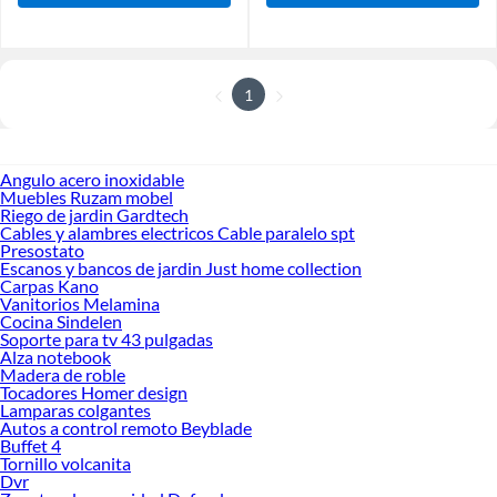
1
Angulo acero inoxidable
Muebles Ruzam mobel
Riego de jardin Gardtech
Cables y alambres electricos Cable paralelo spt
Presostato
Escanos y bancos de jardin Just home collection
Carpas Kano
Vanitorios Melamina
Cocina Sindelen
Soporte para tv 43 pulgadas
Alza notebook
Madera de roble
Tocadores Homer design
Lamparas colgantes
Autos a control remoto Beyblade
Buffet 4
Tornillo volcanita
Dvr