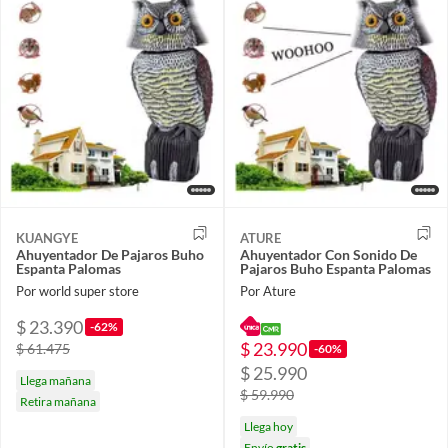
KUANGYE
ATURE
Ahuyentador De Pajaros Buho
Ahuyentador Con Sonido De
Espanta Palomas
Pajaros Buho Espanta Palomas
Por world super store
Por Ature
$ 23.390
-62%
$ 23.990
$ 61.475
-60%
$ 25.990
Llega mañana
$ 59.990
Retira mañana
Llega hoy
Envío
gratis