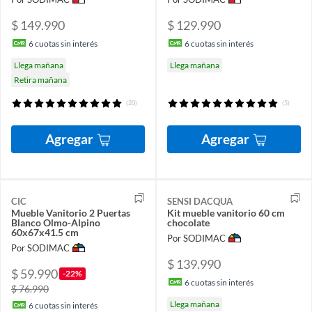
$ 149.990
$ 129.990
6
cuotas sin interés
6
cuotas sin interés
Llega mañana
Llega mañana
Retira mañana
(20)
(5)
Agregar
Agregar
CIC
SENSI DACQUA
Mueble Vanitorio 2 Puertas
Kit mueble vanitorio 60 cm
Blanco Olmo-Alpino
chocolate
60x67x41.5 cm
Por SODIMAC
Por SODIMAC
$ 139.990
$ 59.990
-22%
6
cuotas sin interés
$ 76.990
Llega mañana
6
cuotas sin interés