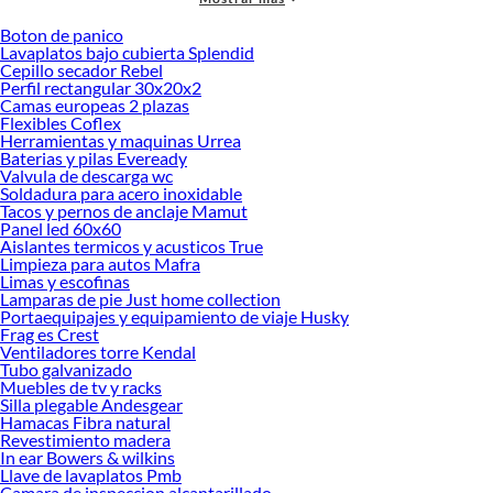
accesorios de calidad que te ayudarán a crear un espacio más tú.
Boton de panico
Desde remodelaciones hasta proyectos de decoración, estamos aquí para hacer
Lavaplatos bajo cubierta Splendid
tus ideas realidad. ¡Visítanos y encuentra todo lo que tenemos para ofrecerte en
Cepillo secador Rebel
Vanitorios!
Perfil rectangular 30x20x2
Camas europeas 2 plazas
Explora la variedad de productos de Vanitorios en Sodimac
Flexibles Coflex
Herramientas y maquinas Urrea
Herramientas, materiales y accesorios de calidad para tus proyectos y
Baterias y pilas Eveready
renovación de espacios. ¡Visítanos y descubre todo lo que tenemos para
Valvula de descarga wc
ofrecerte!
Soldadura para acero inoxidable
Tacos y pernos de anclaje Mamut
Encuentra una amplia variedad de productos de Vanitorios en Sodimac.
Panel led 60x60
Encuentra todo lo necesario para tus proyectos de renovación y decoración.
Aislantes termicos y acusticos True
¡Visítanos y haz tus ideas realidad!
Limpieza para autos Mafra
Limas y escofinas
Lamparas de pie Just home collection
Portaequipajes y equipamiento de viaje Husky
Frag es Crest
Ventiladores torre Kendal
Tubo galvanizado
Muebles de tv y racks
Silla plegable Andesgear
Hamacas Fibra natural
Revestimiento madera
In ear Bowers & wilkins
Llave de lavaplatos Pmb
Camara de inspeccion alcantarillado