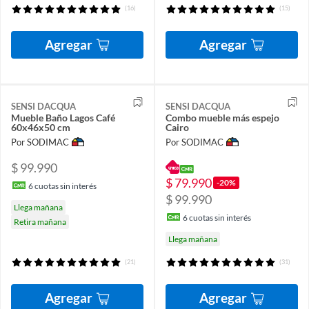
(16)
(15)
Agregar
Agregar
SENSI DACQUA
SENSI DACQUA
Mueble Baño Lagos Café
Combo mueble más espejo
60x46x50 cm
Cairo
Por SODIMAC
Por SODIMAC
$ 99.990
$ 79.990
-20%
6
cuotas sin interés
$ 99.990
Llega mañana
6
cuotas sin interés
Retira mañana
Llega mañana
(21)
(31)
Agregar
Agregar