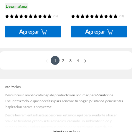
Llega mañana
(12)
(14)
Agregar
Agregar
1
2
3
4
Vanitorios
Descubre un amplio catálogo de productos en Sodimac para Vanitorios.
Encuentra todo lo que necesitas para renovar tu hogar. ¡Visítanos y encuentra
inspiración para tus proyectos!
Desde herramientas hasta accesorios, estamos aquí para ayudarte a hacer
realidad tus ideas y renovar tus espacios, creando un ambiente único y
personalizado. Explora nuestra selección de herramientas, materiales y
Mostrar más