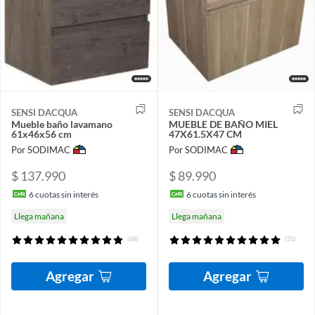
SENSI DACQUA
SENSI DACQUA
Mueble baño lavamano
MUEBLE DE BAÑO MIEL
61x46x56 cm
47X61.5X47 CM
Por SODIMAC
Por SODIMAC
$ 137.990
$ 89.990
6
cuotas sin interés
6
cuotas sin interés
Llega mañana
Llega mañana
(68)
(31)
Agregar
Agregar