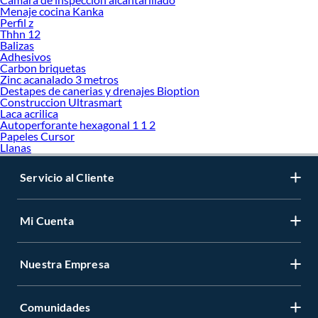
Menaje cocina Kanka
Perfil z
Thhn 12
Balizas
Adhesivos
Carbon briquetas
Zinc acanalado 3 metros
Destapes de canerias y drenajes Bioption
Construccion Ultrasmart
Laca acrilica
Autoperforante hexagonal 1 1 2
Papeles Cursor
Llanas
Servicio al Cliente
Mi Cuenta
Nuestra Empresa
Comunidades