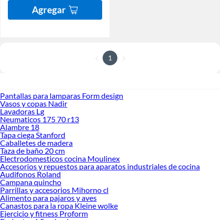
Agregar
1
Pantallas para lamparas Form design
Vasos y copas Nadir
Lavadoras Lg
Neumaticos 175 70 r13
Alambre 18
Tapa ciega Stanford
Caballetes de madera
Taza de baño 20 cm
Electrodomesticos cocina Moulinex
Accesorios y repuestos para aparatos industriales de cocina
Audifonos Roland
Campana quincho
Parrillas y accesorios Mihorno cl
Alimento para pajaros y aves
Canastos para la ropa Kleine wolke
Ejercicio y fitness Proform