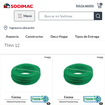
0
Inicia sesión
Menú
Search
Bar
location-
Ingresa tu ubicación
icon
Asesoría
Constructor
Deco Hogar
Tipos de Entrega
Thhn 12