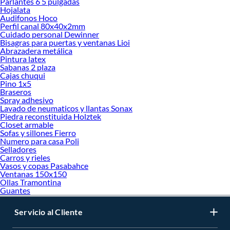
Parlantes 6 5 pulgadas
Hojalata
Audifonos Hoco
Perfil canal 80x40x2mm
Cuidado personal Dewinner
Bisagras para puertas y ventanas Lioi
Abrazadera metálica
Pintura latex
Sabanas 2 plaza
Cajas chuqui
Pino 1x5
Braseros
Spray adhesivo
Lavado de neumaticos y llantas Sonax
Piedra reconstituida Holztek
Closet armable
Sofas y sillones Fierro
Numero para casa Poli
Selladores
Carros y rieles
Vasos y copas Pasabahce
Ventanas 150x150
Ollas Tramontina
Guantes
Servicio al Cliente