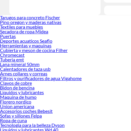
Tarugos para concreto Fischer
Pino oregon y maderas nativas
Textiles para muebles
Secadora de ropa Midea
Puertas
Deportes acuaticos Seaflo
Herramientas y maquinas
Cubierta y meson de cocina Filher
Chromecast
Tuberia emt
Lana mineral 50mm
Calentadores de taza usb
Arnes collares y correas
Filtros y purificadores de agua Vigahome
Clavos de cobre
Bidon de bencina
Liquidos y lubricantes
Maquina de humo
Florero nordico
Union americana
Accesorios coches Bebesit
Sofas y sillones Felpa
Ropa de cuna
Tecnologia para la belleza Dyson
Liquidos y lubricantes Wd 40