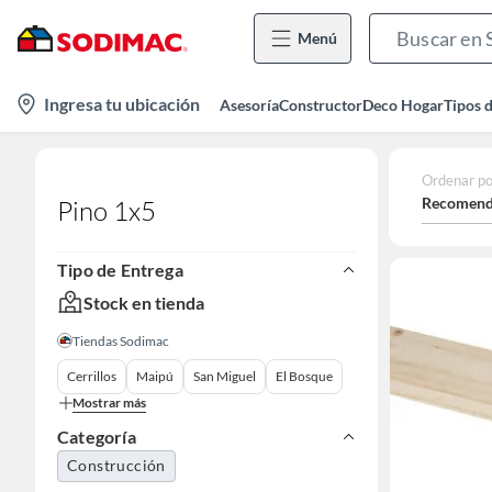
Menú
location-
Ingresa tu ubicación
Asesoría
Constructor
Deco Hogar
Tipos 
icon
Ordenar po
Recomend
Pino 1x5
Tipo de Entrega
Stock en tienda
Tiendas Sodimac
Cerrillos
Maipú
San Miguel
El Bosque
Mostrar más
Categoría
Construcción