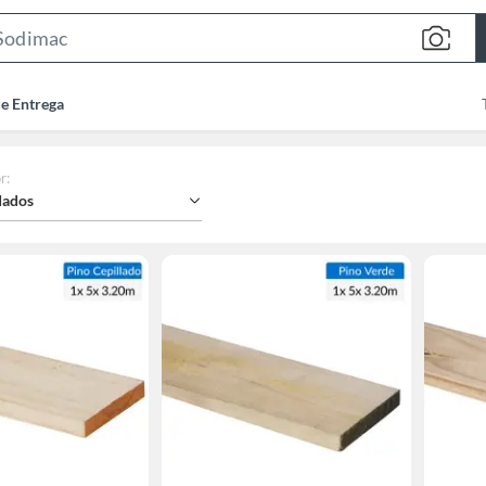
Search
Bar
de Entrega
r
:
ados