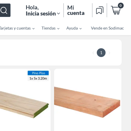
0
Hola
,
Mi
cuenta
Inicia sesión
Tarjetas y cuentas
Tiendas
Ayuda
Vende en Sodimac
1