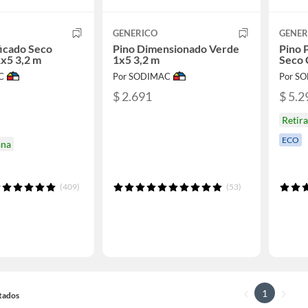
GENERICO
GENER
ficado Seco
Pino Dimensionado Verde
Pino 
1x5 3,2 m
1x5 3,2 m
Seco 
C
Por SODIMAC
Por S
$ 2.691
$ 5.2
Retir
ECO
ana
(409)
(53)
1
ltados