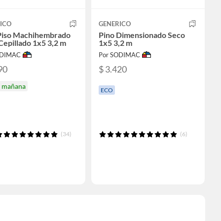
ICO
GENERICO
Piso Machihembrado
Pino Dimensionado Seco
Cepillado 1x5 3,2 m
1x5 3,2 m
ODIMAC
Por SODIMAC
90
$ 3.420
a mañana
ECO
(34)
(6)