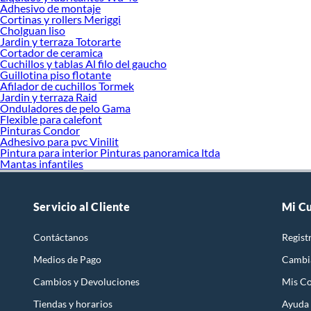
Adhesivo de montaje
Cortinas y rollers Meriggi
Cholguan liso
Jardin y terraza Totorarte
Cortador de ceramica
Cuchillos y tablas Al filo del gaucho
Guillotina piso flotante
Afilador de cuchillos Tormek
Jardin y terraza Raid
Onduladores de pelo Gama
Flexible para calefont
Pinturas Condor
Adhesivo para pvc Vinilit
Pintura para interior Pinturas panoramica ltda
Mantas infantiles
Servicio al Cliente
Mi C
Contáctanos
Regist
Medios de Pago
Cambi
Cambios y Devoluciones
Mis C
Tiendas y horarios
Ayuda