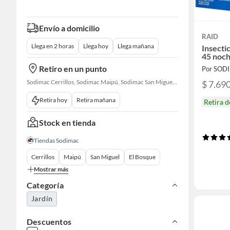
Envío a domicilio
RAID
Llega en 2 horas
Llega hoy
Llega mañana
Insecti
45 noc
Retiro en un punto
Por SOD
Sodimac Cerrillos, Sodimac Maipú, Sodimac San Miguel, Sodimac El Bosque, Sodimac San Bernardo, Sodimac Talagante, Sodimac San Fernando
$ 7.69
Retira hoy
Retira mañana
Retira 
Stock en tienda
Tiendas Sodimac
Cerrillos
Maipú
San Miguel
El Bosque
Mostrar más
Categoría
Jardín
Descuentos