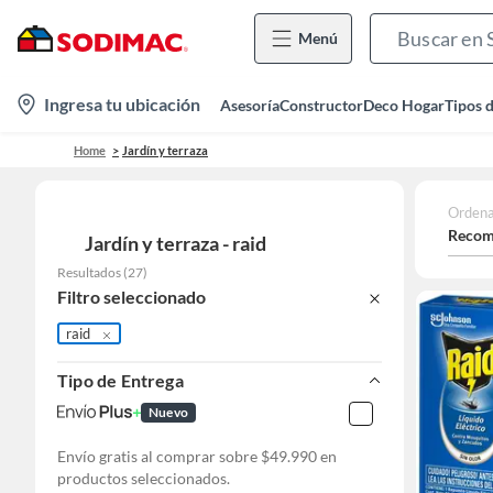
Menú
location-
Ingresa tu ubicación
Asesoría
Constructor
Deco Hogar
Tipos 
icon
Home
Jardín y terraza
Ordena
Recom
Jardín y terraza - raid
Resultados
(
27
)
Filtro seleccionado
raid
Tipo de Entrega
Nuevo
Envío gratis al comprar sobre $49.990 en
productos seleccionados.