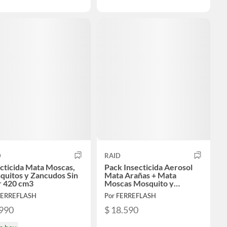
D
RAID
cticida Mata Moscas,
Pack Insecticida Aerosol
quitos y Zancudos Sin
Mata Arañas + Mata
r 420 cm3
Moscas Mosquito y
Zancudos + Hogar y Jardín
FERREFLASH
Por FERREFLASH
.990
$ 18.590