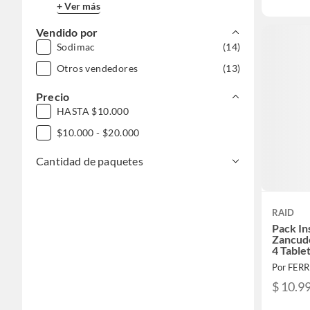
+ Ver más
Vendido por
Sodimac
(14)
Otros vendedores
(13)
Precio
HASTA $10.000
$10.000 - $20.000
Cantidad de paquetes
RAID
Pack In
Zancud
4 Table
Repues
Por FER
$ 10.9