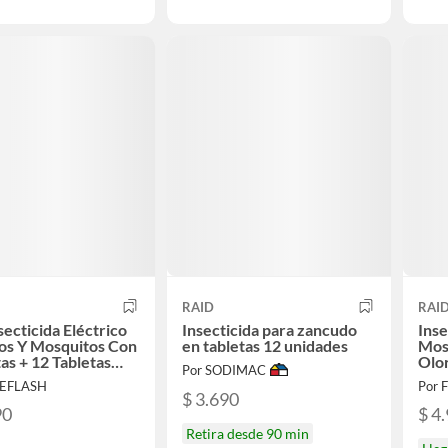
RAID
RAI
secticida Eléctrico
Insecticida para zancudo
Inse
os Y Mosquitos Con
en tabletas 12 unidades
Mos
tas + 12 Tabletas
Olo
Por SODIMAC
to
REFLASH
Por 
$ 3.690
90
$ 4
Retira desde 90 min