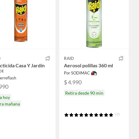
D
RAID
cticida Casa Y Jardín
Aerosol polillas 360 ml
cc
Por SODIMAC
erreflash
$ 4.990
.990
Retira desde 90 min
a hoy
ira mañana
(7)