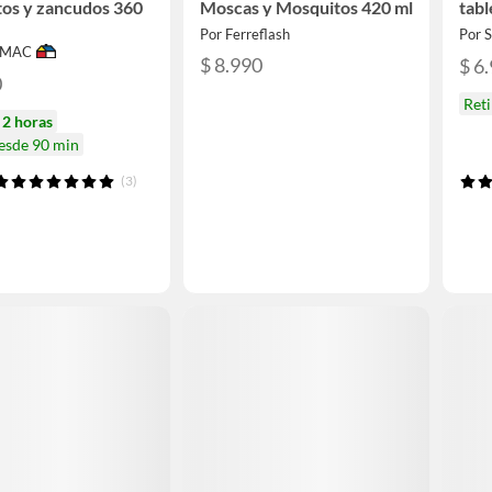
os y zancudos 360
Moscas y Mosquitos 420 ml
tabl
Por Ferreflash
Por
IMAC
$ 8.990
$ 6
0
Reti
n
2 horas
desde 90 min
(3)