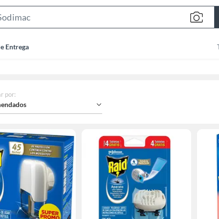
Search
Bar
de Entrega
r por
:
endados