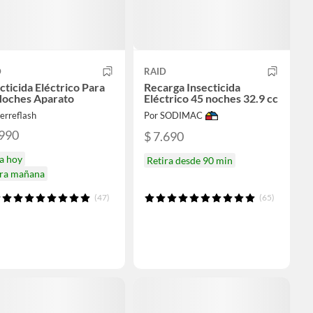
D
RAID
cticida Eléctrico Para
Recarga Insecticida
Noches Aparato
Eléctrico 45 noches 32.9 cc
erreflash
Por SODIMAC
.990
$ 7.690
a hoy
Retira desde 90 min
ira mañana
(47)
(65)