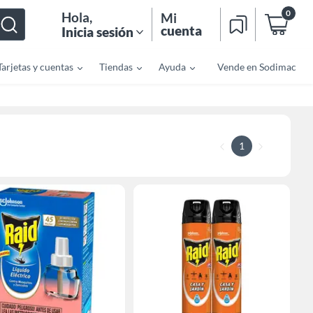
0
Hola
,
Mi
cuenta
Inicia sesión
Tarjetas y cuentas
Tiendas
Ayuda
Vende en Sodimac
1