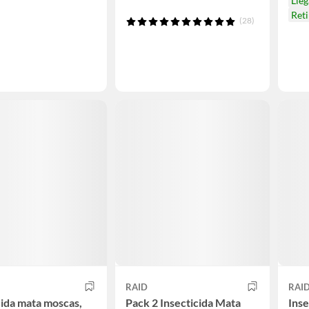
Lleg
Ret
(28)
RAID
RAI
cida mata moscas,
Pack 2 Insecticida Mata
Inse