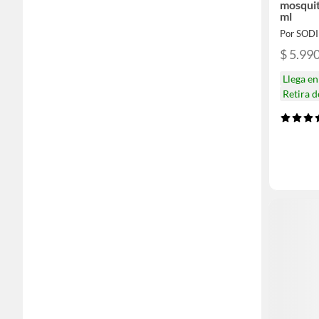
mosquit
ml
Por SOD
$ 5.99
Llega e
Retira 