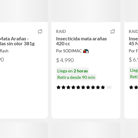
RAID
RAI
Mata Arañas -
Insecticida mata arañas
Inse
las sin olor 381g
420 cc
45 
flash
Por SODIMAC
Por F
90
$ 6
$ 4.990
Lleg
Llega en
2 horas
Ret
Retira desde 90 min
(6)