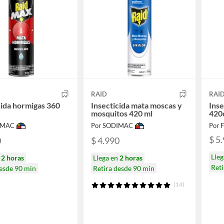
RAID
RAI
cida hormigas 360
Insecticida mata moscas y
Inse
mosquitos 420 ml
420
IMAC
Por SODIMAC
Por F
$ 5
0
$ 4.990
Lleg
n
2 horas
Llega en
2 horas
Ret
desde 90 min
Retira desde 90 min
(14)