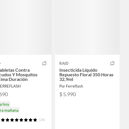
D
RAID
abletas Contra
Insecticida Líquido
cudos Y Mosquitos
Repuesto Floral 350 Horas
ima Duración
32,9ml
FERREFLASH
Por Ferreflash
.690
$ 5.990
a hoy
ira mañana
(28)