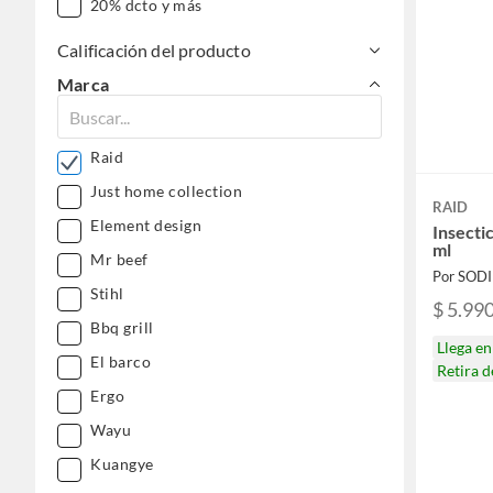
20% dcto y más
Calificación del producto
Marca
Raid
Just home collection
RAID
Element design
Insecti
ml
Mr beef
Por SOD
Stihl
$ 5.99
Bbq grill
Llega e
El barco
Retira 
Ergo
Wayu
Kuangye