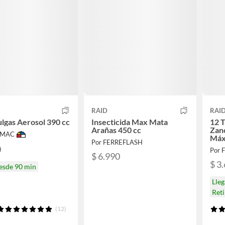
RAID
RAI
lgas Aerosol 390 cc
Insecticida Max Mata
12 T
Arañas 450 cc
Zan
IMAC
Máx
Por FERREFLASH
0
Por 
$ 6.990
$ 3
desde 90 min
Lleg
Ret
(12)