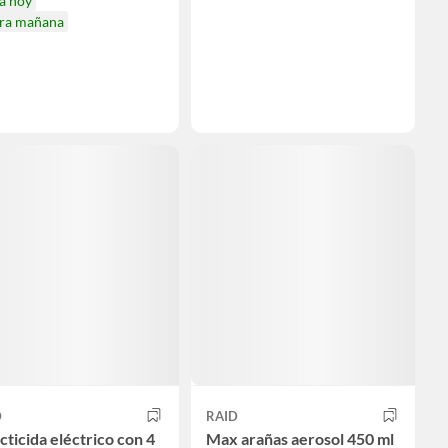
a hoy
ira mañana
D
RAID
cticida eléctrico con 4
Max arañas aerosol 450 ml