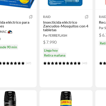
RAID
RAI
cida eléctrico para
Insecticida eléctrico
Reca
hes
Zancudos-Mosquitos con 4
Por
tabletas
IMAC
$ 6
Por FERREFLASH
0
$ 7.990
Reti
desde 90 min
Llega hoy
Retira mañana
(47)
(43)