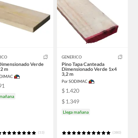
ICO
GENERICO
Dimensionado Verde
Pino Tapa Canteada
,2 m
Dimensionado Verde 1x4
3,2 m
ODIMAC
Por SODIMAC
91
$ 1.420
 mañana
$ 1.349
Llega mañana
(53)
(380)