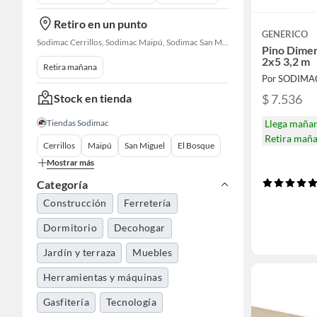
Retiro en un punto
GENERICO
Sodimac Cerrillos, Sodimac Maipú, Sodimac San Miguel, Sodimac El Bosque, Sodimac San Bernardo, Constructor Cantagallo, Sodimac Talagante, Sodimac San Fernando
Pino Dime
2x5 3,2 m
Retira mañana
Por SODIMA
Stock en tienda
$ 7.536
Tiendas Sodimac
Llega maña
Retira mañ
Cerrillos
Maipú
San Miguel
El Bosque
Mostrar más
Categoría
Construcción
Ferretería
Dormitorio
Decohogar
Jardín y terraza
Muebles
Herramientas y máquinas
Gasfitería
Tecnología