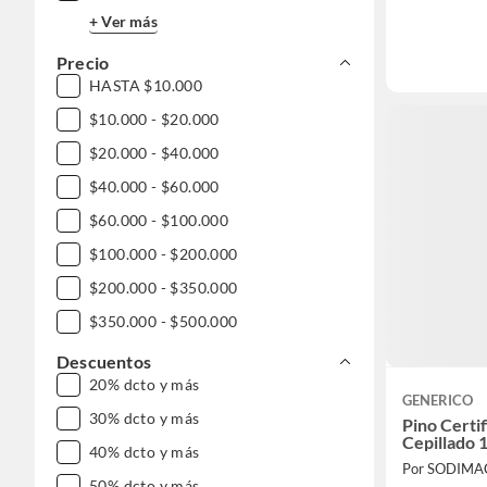
+ Ver más
Precio
HASTA $10.000
$10.000 - $20.000
$20.000 - $40.000
$40.000 - $60.000
$60.000 - $100.000
$100.000 - $200.000
$200.000 - $350.000
$350.000 - $500.000
$500.000 - $1.000.000
Descuentos
20% dcto y más
DESDE $1.000.000
GENERICO
30% dcto y más
Pino Certi
Cepillado 
40% dcto y más
Por SODIMA
50% dcto y más