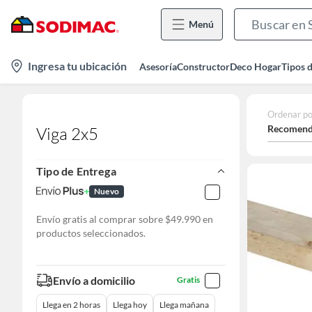
Menú
location-
Ingresa tu ubicación
Asesoría
Constructor
Deco Hogar
Tipos 
icon
Ordenar po
Recomend
Viga 2x5
Tipo de Entrega
Nuevo
Envío gratis al comprar sobre $49.990 en
productos seleccionados.
Envío a domicilio
Gratis
Llega en 2 horas
Llega hoy
Llega mañana