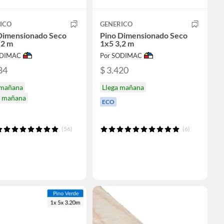
ICO
GENERICO
Dimensionado Seco
Pino Dimensionado Seco
,2 m
1x5 3,2 m
ODIMAC
Por SODIMAC
84
$ 3.420
 mañana
Llega mañana
a mañana
ECO
(56)
(6)