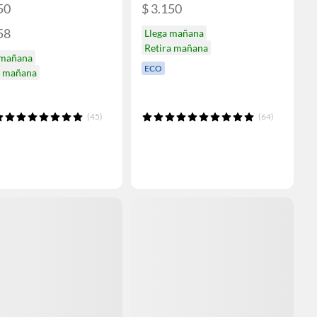
50
$ 3.150
58
Llega mañana
Retira mañana
 mañana
ECO
a mañana
(45)
(64)