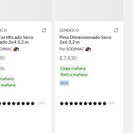
ICO
GENERICO
Certificado Seco
Pino Dimensionado Seco
lado 2x4 3,2 m
2x6 3,2 m
ODIMAC
Por SODIMAC
90
$ 7.830
26
Llega mañana
Retira mañana
 mañana
ECO
a mañana
(280)
(44)