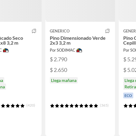
GENERICO
GENER
ficado Seco
Pino Dimensionado Verde
Pino 
1x8 3,2 m
2x3 3,2 m
Cepil
C
Por SODIMAC
Por S
$ 2.790
$ 5.2
$ 2.650
$ 5.0
na
Llega mañana
Llega
ana
Retir
ECO
(420)
(365)