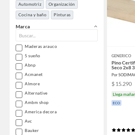
Automotriz
Organización
Cocina y baño
Pinturas
Electrohogar
Deportes y aire libre
Marca
Mascotas
Pasatiempos
Maderas arauco
5 sueño
GENERICO
Pino Certi
Abnp
Seco 2x8 3
Acmanet
Por SODIMA
$ 15.290
Almore
Alternative
Llega maña
Ambm shop
ECO
America decora
Avc
Bauker