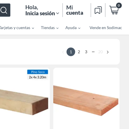
0
Hola
,
Mi
cuenta
Inicia sesión
Tarjetas y cuentas
Tiendas
Ayuda
Vende en Sodimac
...
1
2
3
20