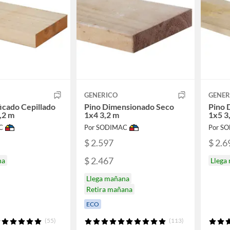
GENERICO
GENER
ficado Cepillado
Pino Dimensionado Seco
Pino 
,2 m
1x4 3,2 m
1x5 3
C
Por SODIMAC
Por S
$ 2.597
$ 2.6
$ 2.467
na
Llega
Llega mañana
Retira mañana
ECO
(55)
(113)