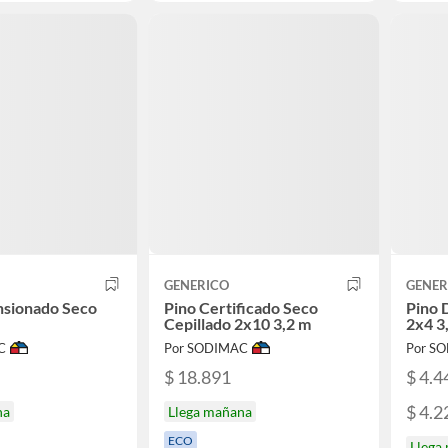
GENERICO
GENER
nsionado Seco
Pino Certificado Seco
Pino 
Cepillado 2x10 3,2 m
2x4 3
C
Por SODIMAC
Por S
$ 18.891
$ 4.4
$ 4.2
na
Llega mañana
ECO
Llega