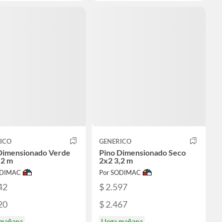
ICO
GENERICO
Dimensionado Verde
Pino Dimensionado Seco
,2 m
2x2 3,2 m
ODIMAC
Por SODIMAC
42
$ 2.597
20
$ 2.467
 mañana
Llega mañana