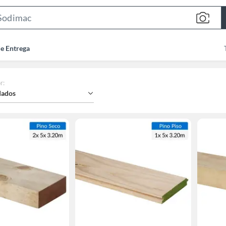
Search
Bar
de Entrega
r
:
ados