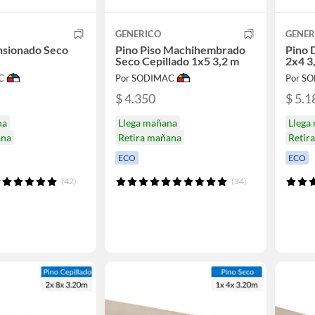
GENERICO
GENER
nsionado Seco
Pino Piso Machihembrado
Pino 
Seco Cepillado 1x5 3,2 m
2x4 3
C
Por SODIMAC
Por S
$ 4.350
$ 5.1
na
Llega mañana
Llega
ana
Retira mañana
Retir
ECO
ECO
(42)
(34)