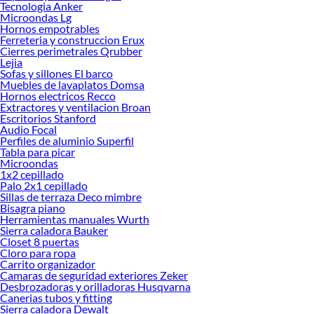
Tecnologia Anker
Microondas Lg
Hornos empotrables
Ferreteria y construccion Erux
Cierres perimetrales Qrubber
Lejia
Sofas y sillones El barco
Muebles de lavaplatos Domsa
Hornos electricos Recco
Extractores y ventilacion Broan
Escritorios Stanford
Audio Focal
Perfiles de aluminio Superfil
Tabla para picar
Microondas
1x2 cepillado
Palo 2x1 cepillado
Sillas de terraza Deco mimbre
Bisagra piano
Herramientas manuales Wurth
Sierra caladora Bauker
Closet 8 puertas
Cloro para ropa
Carrito organizador
Camaras de seguridad exteriores Zeker
Desbrozadoras y orilladoras Husqvarna
Canerias tubos y fitting
Sierra caladora Dewalt