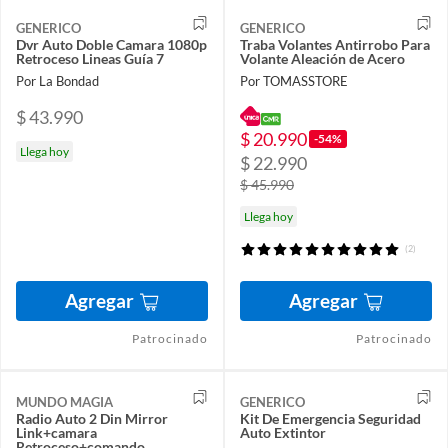
GENERICO
GENERICO
Dvr Auto Doble Camara 1080p
Traba Volantes Antirrobo Para
Retroceso Lineas Guía 7
Volante Aleación de Acero
Por La Bondad
Por TOMASSTORE
$ 43.990
$ 20.990
-54%
Llega hoy
$ 22.990
$ 45.990
Llega hoy
(2)
Agregar
Agregar
Patrocinado
Patrocinado
MUNDO MAGIA
GENERICO
Radio Auto 2 Din Mirror
Kit De Emergencia Seguridad
Link+camara
Auto Extintor
Retroceso+comando