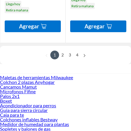
Llega hoy
Retira mañana
Retira mañana
Agregar
Agregar
1
2
3
4
Maletas de herramientas Milwaukee
Colchon 2 plazas Anyhogar
Cancamos Mamut
Microfonos Fifine
Palos 2x1
Boxet
Acondicionador para perros
Guia para sierra circular
Caja para te
Colchones inflables Bestway
Medidor de humedad para plantas
Sopletes y balones de gas