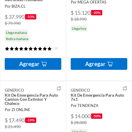
Por MEGA OFERTAS
Por BIZA.CL
$ 15.120
-20%
$ 37.990
-53%
$ 18.990
$ 79.990
Llega hoy
Llega mañana
Retira mañana
(16)
Agregar
Agregar
GENERICO
GENERICO
Kit De Emergencia Para Auto
Kit De Emergencia Para Auto
Camion Con Extintor Y
7x1
Chaleco
Por TENDENZA
Por ZI ONLINE
$ 14.000
-50%
$ 17.490
-19%
$ 28.000
$ 21.490
Llega hoy