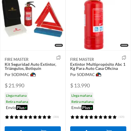
FIRE MASTER
FIRE MASTER
Kit Seguridad Auto Extintor,
Extintor Multipropósito Abc 1
Triángulos, Botiquín
Kg Para Auto Casa Oficina
Por SODIMAC
Por SODIMAC
$ 21.990
$ 13.990
Llega mañana
Llega mañana
Retira mañana
Retira mañana
Envío
Plus
+
Envío
Plus
+
(306)
(105)