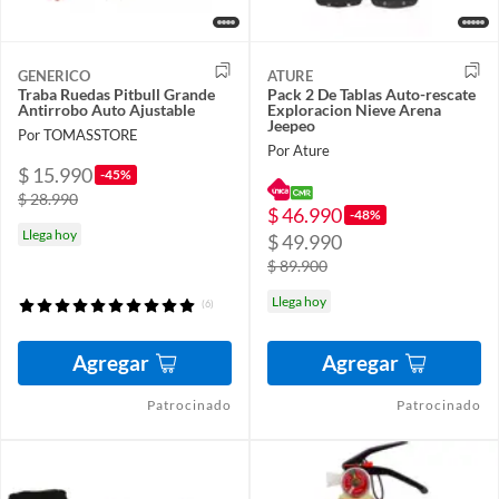
GENERICO
ATURE
Traba Ruedas Pitbull Grande
Pack 2 De Tablas Auto-rescate
Antirrobo Auto Ajustable
Exploracion Nieve Arena
Jeepeo
Por TOMASSTORE
Por Ature
$ 15.990
-45%
$ 28.990
$ 46.990
-48%
Llega hoy
$ 49.990
$ 89.900
Llega hoy
(6)
Agregar
Agregar
Patrocinado
Patrocinado