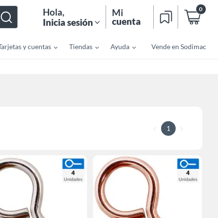
0
Hola
,
Mi
cuenta
Inicia sesión
Tarjetas y cuentas
Tiendas
Ayuda
Vende en Sodimac
1