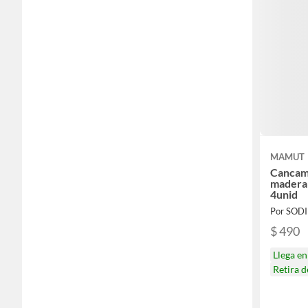
MAMUT
Cancamo
madera 
4unid
Por SOD
$ 490
Llega e
Retira 