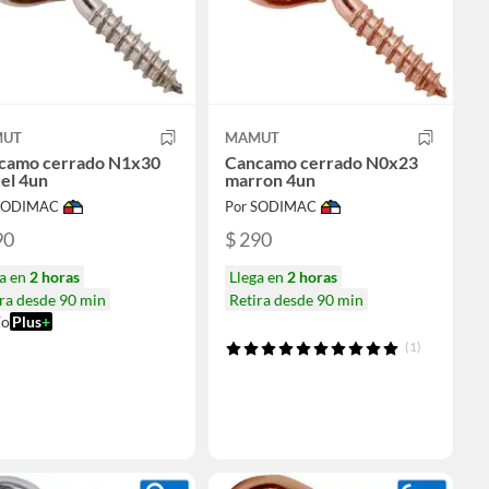
UT
MAMUT
camo cerrado N1x30
Cancamo cerrado N0x23
el 4un
marron 4un
 SODIMAC
Por SODIMAC
90
$ 290
ga en
2 horas
Llega en
2 horas
ra desde 90 min
Retira desde 90 min
ío
Plus
+
(1)