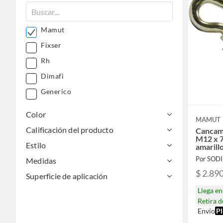
Mamut
Fixser
Rh
Dimafi
Generico
Color
MAMUT
Calificación del producto
Cancam
M12 x 
Estilo
amarill
Por SOD
Medidas
$ 2.89
Superficie de aplicación
Llega e
Retira 
Envío
Pl