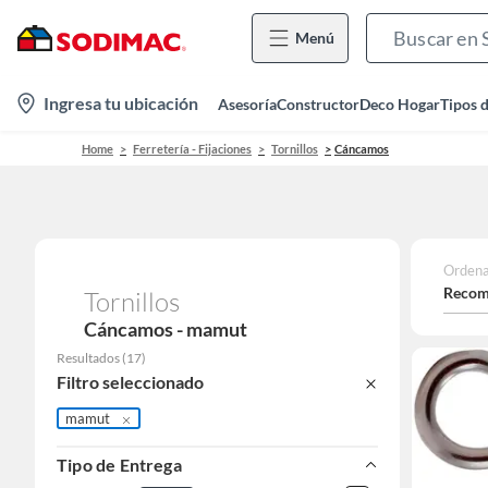
Menú
location-
Ingresa tu ubicación
Asesoría
Constructor
Deco Hogar
Tipos 
icon
Home
Ferretería - Fijaciones
Tornillos
Cáncamos
Ordena
Recom
Tornillos
Cáncamos - mamut
Resultados
(
17
)
Filtro seleccionado
mamut
Tipo de Entrega