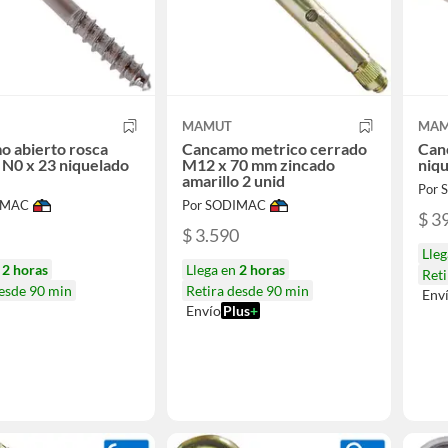
MAMUT
MAM
 abierto rosca
Cancamo metrico cerrado
Can
N0 x 23 niquelado
M12 x 70 mm zincado
niqu
amarillo 2 unid
Por
IMAC
Por SODIMAC
$ 3
$ 3.590
Lle
n
2 horas
Llega en
2 horas
Reti
desde 90 min
Retira desde 90 min
Env
Envío
Plus
+