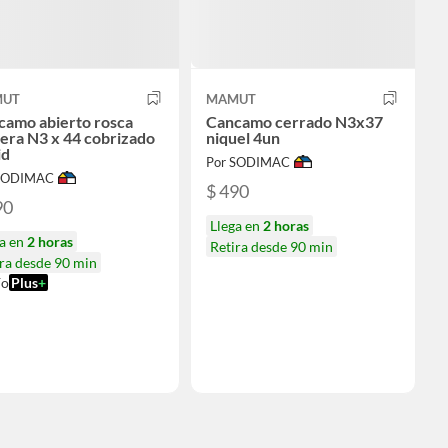
UT
MAMUT
camo abierto rosca
Cancamo cerrado N3x37
era N3 x 44 cobrizado
niquel 4un
id
Por SODIMAC
 SODIMAC
$ 490
90
Llega en
2 horas
ga en
2 horas
Retira desde 90 min
ra desde 90 min
ío
Plus
+