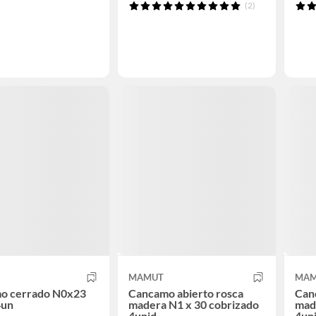
(2)
MAMUT
MAM
o cerrado N0x23
Cancamo abierto rosca
Can
4un
madera N1 x 30 cobrizado
mad
4unid
4un