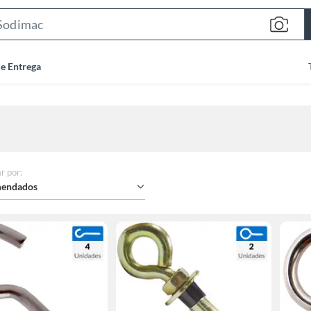
Search
Bar
de Entrega
r por
:
endados