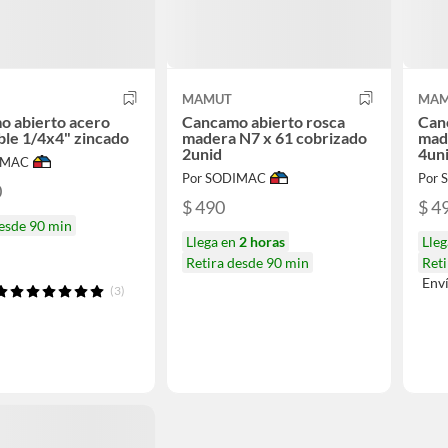
MAMUT
MAM
o abierto acero
Cancamo abierto rosca
Can
ble 1/4x4" zincado
madera N7 x 61 cobrizado
mad
2unid
4un
IMAC
Por SODIMAC
Por
0
$ 490
$ 4
desde 90 min
Llega en
2 horas
Lle
Retira desde 90 min
Reti
Env
(3)