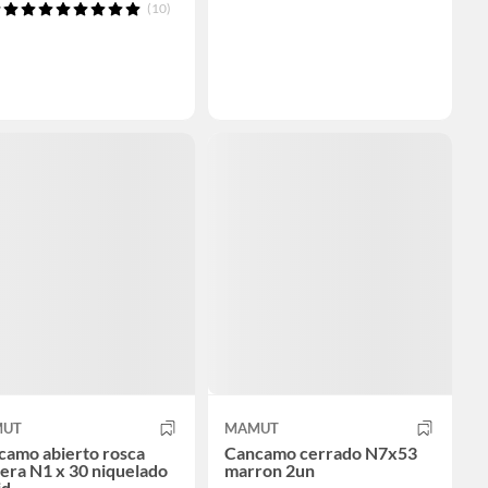
(10)
UT
MAMUT
camo abierto rosca
Cancamo cerrado N7x53
era N1 x 30 niquelado
marron 2un
id