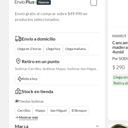
Nuevo
Envío gratis al comprar sobre $49.990 en
productos seleccionados.
MAMUT
Envío a domicilio
Cancamo
madera 
Llega en 2 horas
Llega hoy
Llega mañana
4unid
Por SOD
Retiro en un punto
$ 290
Sodimac Cerrillos, Sodimac Maipú, Sodimac San Miguel, Sodimac El Bosque, Sodimac San Bernardo, Sodimac Talagante
Llega e
Retira hoy
Retira 
Stock en tienda
Tiendas Sodimac
Cerrillos
Maipú
San Miguel
El Bosque
Mostrar más
Marca