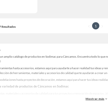
1
17 Resultados
s
un amplio catálogo de productos en Sodimac para Cáncamos. Encuentra todo lo que nece
!
ramientas hasta accesorios, estamos aquí para ayudarte a hacer realidad tus ideas y re
lección de herramientas, materiales y accesorios de calidad que te ayudarán a crear un
odelaciones hasta proyectos de decoración, estamos aquí para hacer tus ideas realida
la variedad de productos de Cáncamos en Sodimac
as, materiales y accesorios de calidad para tus proyectos y renovación de espacios. ¡
Mostrar más
 una amplia variedad de productos de Cáncamos en Sodimac. Encuentra todo lo necesari