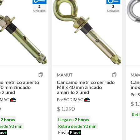
MAMUT
MAM
o metrico abierto
Cancamo metrico cerrado
Cán
70 mm zincado
M8 x 40 mm zincado
inox
o 2 unid
amarillo 2 unid
Por
IMAC
Por SODIMAC
$ 1
0
$ 1.290
Reti
n
2 horas
Llega en
2 horas
desde 90 min
Retira desde 90 min
us
+
Envío
Plus
+