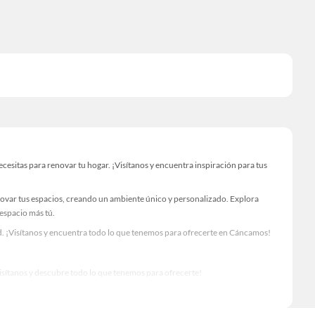
sitas para renovar tu hogar. ¡Visítanos y encuentra inspiración para tus
novar tus espacios, creando un ambiente único y personalizado. Explora
 espacio más tú.
d. ¡Visítanos y encuentra todo lo que tenemos para ofrecerte en Cáncamos!
Visítanos y descubre todo lo que tenemos para ofrecerte!
o para tus proyectos de renovación y decoración. ¡Visítanos y haz tus ideas