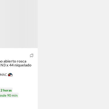
 abierto rosca
N3 x 44 niquelado
IMAC
n
2 horas
desde 90 min