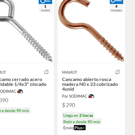
UT
MAMUT
camo cerrado acero
Cancamo abierto rosca
idable 1/4x3" zincado
madera N0 x 23 cobrizado
4unid
 SODIMAC
Por SODIMAC
.390
$ 290
ra desde 90 min
Llega en
2 horas
Retira desde 90 min
Envío
Plus
+