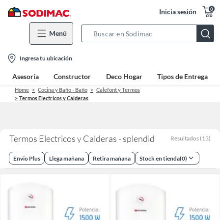
0
Inicia sesión
Menú
Search
Bar
location-
Ingresa tu ubicación
icon
Asesoría
Constructor
Deco Hogar
Tipos de Entrega
Home
Cocina y Baño - Baño
Calefont y Termos
Termos Electricos y Calderas
Termos Electricos y Calderas - splendid
Resultados
(
13
)
Envio Plus
Llega mañana
Retira mañana
Stock en tienda
(
0
)