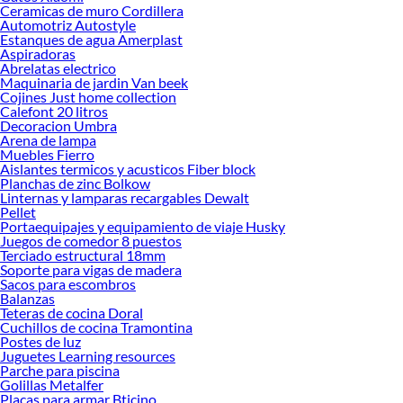
Ceramicas de muro Cordillera
Encuentra una amplia variedad de productos de Termos Electricos y Calderas en
Automotriz Autostyle
Sodimac. Encuentra todo lo necesario para tus proyectos de renovación y
Estanques de agua Amerplast
Aspiradoras
decoración. ¡Visítanos y haz tus ideas realidad!
Abrelatas electrico
Maquinaria de jardin Van beek
Cojines Just home collection
Calefont 20 litros
Decoracion Umbra
Arena de lampa
Muebles Fierro
Aislantes termicos y acusticos Fiber block
Planchas de zinc Bolkow
Linternas y lamparas recargables Dewalt
Pellet
Portaequipajes y equipamiento de viaje Husky
Juegos de comedor 8 puestos
Terciado estructural 18mm
Soporte para vigas de madera
Sacos para escombros
Balanzas
Teteras de cocina Doral
Cuchillos de cocina Tramontina
Postes de luz
Juguetes Learning resources
Parche para piscina
Golillas Metalfer
Placas para armar Bticino