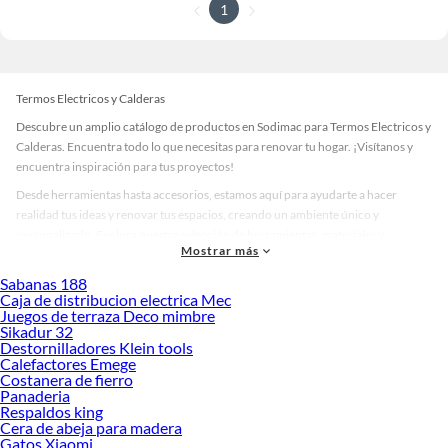
1
Termos Electricos y Calderas
Descubre un amplio catálogo de productos en Sodimac para Termos Electricos y
Calderas. Encuentra todo lo que necesitas para renovar tu hogar. ¡Visítanos y
encuentra inspiración para tus proyectos!
Desde herramientas hasta accesorios, estamos aquí para ayudarte a hacer
realidad tus ideas y renovar tus espacios, creando un ambiente único y
personalizado. Explora nuestra selección de herramientas, materiales y
Mostrar más
accesorios de calidad que te ayudarán a crear un espacio más tú.
Sabanas 188
Desde remodelaciones hasta proyectos de decoración, estamos aquí para hacer
Caja de distribucion electrica Mec
tus ideas realidad. ¡Visítanos y encuentra todo lo que tenemos para ofrecerte en
Juegos de terraza Deco mimbre
Termos Electricos y Calderas!
Sikadur 32
Destornilladores Klein tools
Explora la variedad de productos de Termos Electricos y Calderas en
Calefactores Emege
Sodimac
Costanera de fierro
Panaderia
Herramientas, materiales y accesorios de calidad para tus proyectos y
Respaldos king
renovación de espacios. ¡Visítanos y descubre todo lo que tenemos para
Cera de abeja para madera
ofrecerte!
Gatos Xiaomi