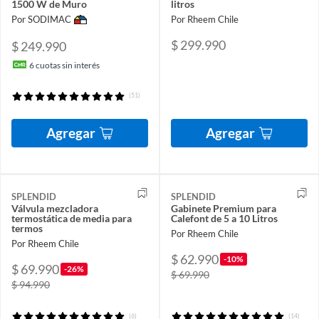
1500 W de Muro
litros
Por SODIMAC
Por Rheem Chile
$ 299.990
$ 249.990
6
cuotas sin interés
(51)
Agregar
Agregar
SPLENDID
SPLENDID
Válvula mezcladora
Gabinete Premium para
termostática de media para
Calefont de 5 a 10 Litros
termos
Por Rheem Chile
Por Rheem Chile
$ 62.990
-10%
$ 69.990
-26%
$ 69.990
$ 94.990
(6)
(14)