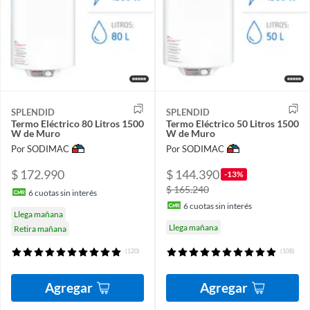
SPLENDID
SPLENDID
Termo Eléctrico 80 Litros 1500
Termo Eléctrico 50 Litros 1500
W de Muro
W de Muro
Por SODIMAC
Por SODIMAC
$ 172.990
$ 144.390
-13%
$ 165.240
6
cuotas sin interés
6
cuotas sin interés
Llega mañana
Llega mañana
Retira mañana
(120)
(108)
Agregar
Agregar