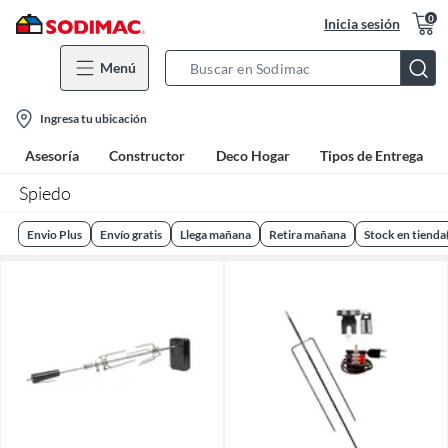
0
Inicia sesión
Menú
Search
Bar
location-
Ingresa tu ubicación
icon
Asesoría
Constructor
Deco Hogar
Tipos de Entrega
Spiedo
Envio Plus
Envío gratis
Llega mañana
Retira mañana
Stock en tienda