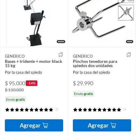
GENERICO
GENERICO
Bases + tridente + motor black
Pinchos tenedores para
15 kg
spiedos dos unidades
Por la casa del spiedo
Por la casa del spiedo
$ 95.000
$ 29.990
-14%
$ 110.000
Envío
gratis
Envío
gratis
(3)
(1)
Agregar
Agregar