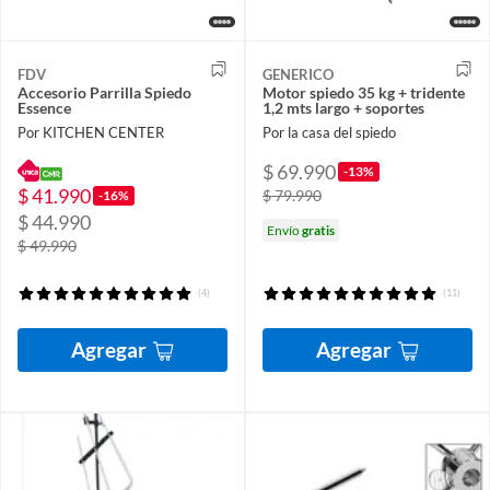
FDV
GENERICO
Accesorio Parrilla Spiedo
Motor spiedo 35 kg + tridente
Essence
1,2 mts largo + soportes
Por KITCHEN CENTER
Por la casa del spiedo
$ 69.990
-13%
$ 41.990
$ 79.990
-16%
$ 44.990
Envío
gratis
$ 49.990
(4)
(11)
Agregar
Agregar