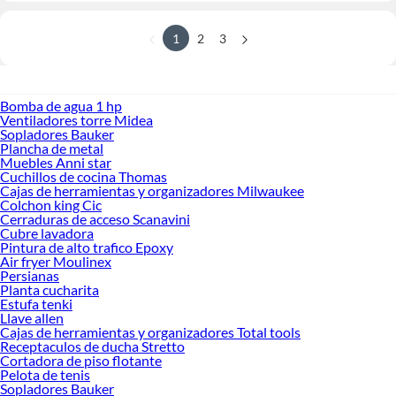
1
2
3
Bomba de agua 1 hp
Ventiladores torre Midea
Sopladores Bauker
Plancha de metal
Muebles Anni star
Cuchillos de cocina Thomas
Cajas de herramientas y organizadores Milwaukee
Colchon king Cic
Cerraduras de acceso Scanavini
Cubre lavadora
Pintura de alto trafico Epoxy
Air fryer Moulinex
Persianas
Planta cucharita
Estufa tenki
Llave allen
Cajas de herramientas y organizadores Total tools
Receptaculos de ducha Stretto
Cortadora de piso flotante
Pelota de tenis
Sopladores Bauker