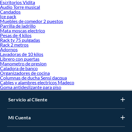
Escritorios Vidita
Audio Torre musical
Candados
Ice pack
Muebles de comedor 2 puestos
Parrilla de ladrillo
Mata moscas electrico
Pesas de 4 kilos
Rack tv 75 pulgadas
Rack 2 metros
Adornos
Lavadoras de 10 kilos
Librero con puertas
Manometro de presion
Caladora de banco
Organizadores de cocina
Columnas de ducha Sensi dacqua
Cables y alambres electricos Madeco
Goma antideslizante para piso
Servicio al Cliente
Mi Cuenta