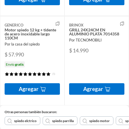
GENERICO
BRINOX
Motor spiedo 12 kg + tidente
GRILL 24X24CM EN
de acero inoxidable largo
ALUMINIO PLATA 7014358
110CM
Por TECNOMOBILI
Por la casa del spiedo
$ 14.990
$ 57.990
Envío
gratis
(5)
Agregar
Agregar
Otras personas también buscaron:
spiedo elctrico
spiedo parrilla
spiedo motor
sp