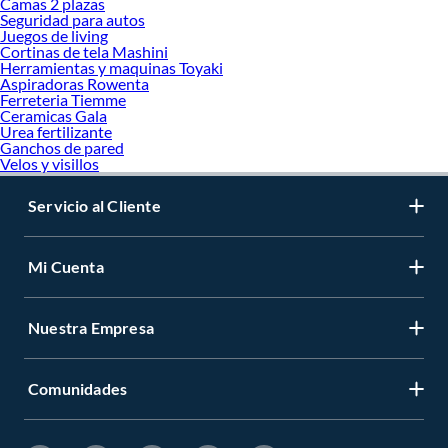
Camas 2 plazas
Seguridad para autos
Juegos de living
Cortinas de tela Mashini
Herramientas y maquinas Toyaki
Aspiradoras Rowenta
Ferreteria Tiemme
Ceramicas Gala
Urea fertilizante
Ganchos de pared
Velos y visillos
Servicio al Cliente
Mi Cuenta
Nuestra Empresa
Comunidades