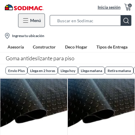
0
Inicia sesión
Menú
Search
Bar
location-
Ingresa tu ubicación
icon
Asesoría
Constructor
Deco Hogar
Tipos de Entrega
Goma antideslizante para piso
Envio Plus
Llega en 2 horas
Llega hoy
Llega mañana
Retira mañana