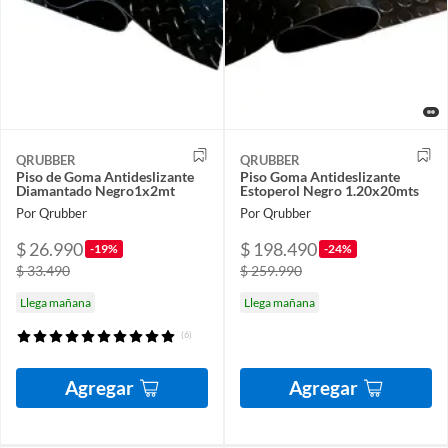
QRUBBER
QRUBBER
Piso de Goma Antideslizante
Piso Goma Antideslizante
Diamantado Negro1x2mt
Estoperol Negro 1.20x20mts
Por Qrubber
Por Qrubber
$ 26.990
$ 198.490
-19%
-24%
$ 33.490
$ 259.990
Llega mañana
Llega mañana
(6)
Agregar
Agregar