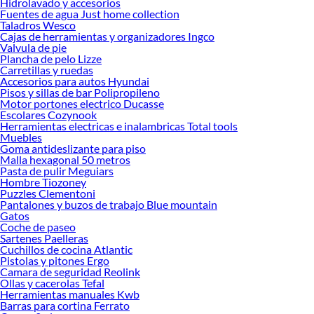
Hidrolavado y accesorios
Fuentes de agua Just home collection
Taladros Wesco
Cajas de herramientas y organizadores Ingco
Valvula de pie
Plancha de pelo Lizze
Carretillas y ruedas
Accesorios para autos Hyundai
Pisos y sillas de bar Polipropileno
Motor portones electrico Ducasse
Escolares Cozynook
Herramientas electricas e inalambricas Total tools
Muebles
Goma antideslizante para piso
Malla hexagonal 50 metros
Pasta de pulir Meguiars
Hombre Tiozoney
Puzzles Clementoni
Pantalones y buzos de trabajo Blue mountain
Gatos
Coche de paseo
Sartenes Paelleras
Cuchillos de cocina Atlantic
Pistolas y pitones Ergo
Camara de seguridad Reolink
Ollas y cacerolas Tefal
Herramientas manuales Kwb
Barras para cortina Ferrato