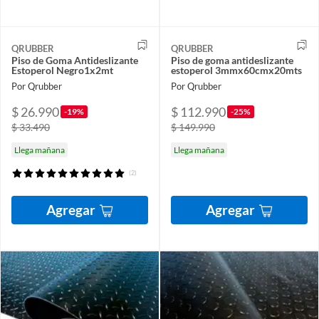
QRUBBER
QRUBBER
Piso de Goma Antideslizante
Piso de goma antideslizante
Estoperol Negro1x2mt
estoperol 3mmx60cmx20mts
Por Qrubber
Por Qrubber
$ 26.990
$ 112.990
-19%
-25%
$ 33.490
$ 149.990
Llega mañana
Llega mañana
(2)
Agregar
Agregar