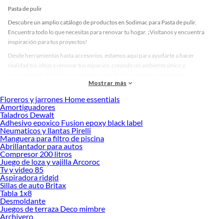
Pasta de pulir
Descubre un amplio catálogo de productos en Sodimac para Pasta de pulir.
Encuentra todo lo que necesitas para renovar tu hogar. ¡Visítanos y encuentra
inspiración para tus proyectos!
Desde herramientas hasta accesorios, estamos aquí para ayudarte a hacer
realidad tus ideas y renovar tus espacios, creando un ambiente único y
personalizado. Explora nuestra selección de herramientas, materiales y
Mostrar más
accesorios de calidad que te ayudarán a crear un espacio más tú.
Floreros y jarrones Home essentials
Desde remodelaciones hasta proyectos de decoración, estamos aquí para hacer
Amortiguadores
tus ideas realidad. ¡Visítanos y encuentra todo lo que tenemos para ofrecerte en
Taladros Dewalt
Pasta de pulir!
Adhesivo epoxico Fusion epoxy black label
Neumaticos y llantas Pirelli
Explora la variedad de productos de Pasta de pulir en Sodimac
Manguera para filtro de piscina
Abrillantador para autos
Herramientas, materiales y accesorios de calidad para tus proyectos y
Compresor 200 litros
renovación de espacios. ¡Visítanos y descubre todo lo que tenemos para
Juego de loza y vajilla Arcoroc
ofrecerte!
Tv y video 85
Aspiradora ridgid
Encuentra una amplia variedad de productos de Pasta de pulir en Sodimac.
Sillas de auto Britax
Encuentra todo lo necesario para tus proyectos de renovación y decoración.
Tabla 1x8
¡Visítanos y haz tus ideas realidad!
Desmoldante
Juegos de terraza Deco mimbre
Archivero