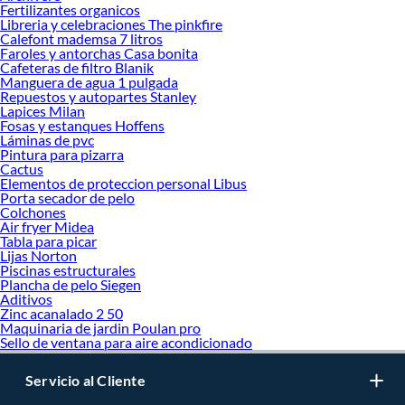
Fertilizantes organicos
Libreria y celebraciones The pinkfire
Calefont mademsa 7 litros
Faroles y antorchas Casa bonita
Cafeteras de filtro Blanik
Manguera de agua 1 pulgada
Repuestos y autopartes Stanley
Lapices Milan
Fosas y estanques Hoffens
Láminas de pvc
Pintura para pizarra
Cactus
Elementos de proteccion personal Libus
Porta secador de pelo
Colchones
Air fryer Midea
Tabla para picar
Lijas Norton
Piscinas estructurales
Plancha de pelo Siegen
Aditivos
Zinc acanalado 2 50
Maquinaria de jardin Poulan pro
Sello de ventana para aire acondicionado
Servicio al Cliente