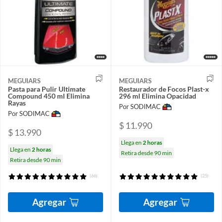
MEGUIARS
MEGUIARS
Pasta para Pulir Ultimate
Restaurador de Focos Plast-x
Compound 450 ml Elimina
296 ml Elimina Opacidad
Rayas
Por SODIMAC
Por SODIMAC
$ 11.990
$ 13.990
Llega en
2 horas
Llega en
2 horas
Retira desde 90 min
Retira desde 90 min
(66)
(25)
Agregar
Agregar