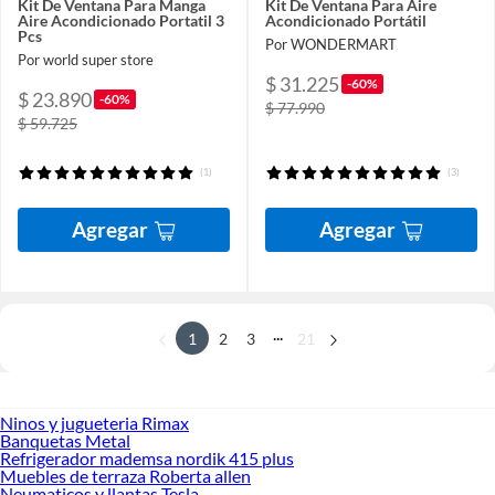
Kit De Ventana Para Manga
Kit De Ventana Para Aire
Aire Acondicionado Portatil 3
Acondicionado Portátil
Pcs
Por WONDERMART
Por world super store
$ 31.225
-60%
$ 23.890
-60%
$ 77.990
$ 59.725
(1)
(3)
Agregar
Agregar
...
1
2
3
21
Ninos y jugueteria Rimax
Banquetas Metal
Refrigerador mademsa nordik 415 plus
Muebles de terraza Roberta allen
Neumaticos y llantas Tesla