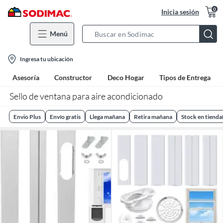
0
Inicia sesión
Menú
Search
Bar
location-
Ingresa tu ubicación
icon
Asesoría
Constructor
Deco Hogar
Tipos de Entrega
Sello de ventana para aire acondicionado
Envio Plus
Envío gratis
Llega mañana
Retira mañana
Stock en tienda