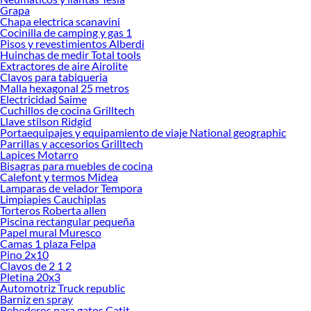
Grapa
Chapa electrica scanavini
Cocinilla de camping y gas 1
Pisos y revestimientos Alberdi
Huinchas de medir Total tools
Extractores de aire Airolite
Clavos para tabiqueria
Malla hexagonal 25 metros
Electricidad Saime
Cuchillos de cocina Grilltech
Llave stilson Ridgid
Portaequipajes y equipamiento de viaje National geographic
Parrillas y accesorios Grilltech
Lapices Motarro
Bisagras para muebles de cocina
Calefont y termos Midea
Lamparas de velador Tempora
Limpiapies Cauchiplas
Torteros Roberta allen
Piscina rectangular pequeña
Papel mural Muresco
Camas 1 plaza Felpa
Pino 2x10
Clavos de 2 1 2
Pletina 20x3
Automotriz Truck republic
Barniz en spray
Bebederos para gatos Catit