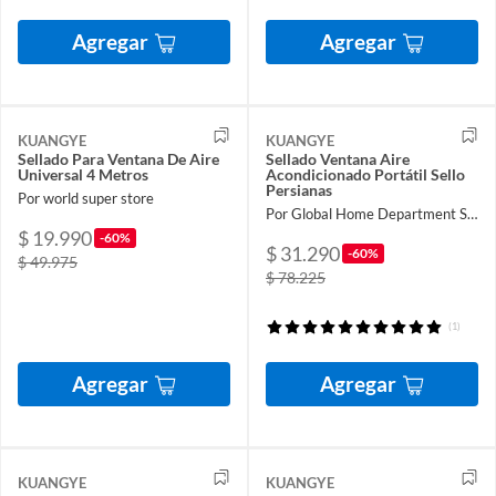
Agregar
Agregar
KUANGYE
KUANGYE
Sellado Para Ventana De Aire
Sellado Ventana Aire
Universal 4 Metros
Acondicionado Portátil Sello
Persianas
Por world super store
Por Global Home Department Store
$ 19.990
-60%
$ 31.290
-60%
$ 49.975
$ 78.225
(1)
Agregar
Agregar
KUANGYE
KUANGYE