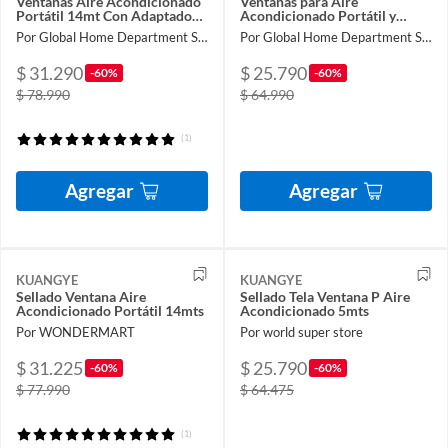
Ventanas Aire Acondicionado
Ventanas para Aire
Portátil 14mt Con Adaptador
Acondicionado Portátil y
Ventana 13 Y 15cm
Secadora 5M con cinta
Por Global Home Department Store
Por Global Home Department Store
$ 31.290
$ 25.790
-60%
-60%
$ 78.990
$ 64.990
(1)
Agregar
Agregar
KUANGYE
KUANGYE
Sellado Ventana Aire
Sellado Tela Ventana P Aire
Acondicionado Portátil 14mts
Acondicionado 5mts
Por WONDERMART
Por world super store
$ 31.225
$ 25.790
-60%
-60%
$ 77.990
$ 64.475
(1)