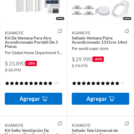
KUANGYE
KUANGYE
Kit De Ventana Para Aire
Sellado Ventana Paire
Acondicionado Portátil De 3
Acondicionado 1315cm 14mt
Piezas
Por world super store
Por Global Home Department Store
$ 29.990
-60%
$ 23.890
-28%
$ 74.975
$ 32.990
(14)
(1)
Agregar
Agregar
KUANGYE
KUANGYE
Kit Sello Ventilación De
Sellado Tela Universal de