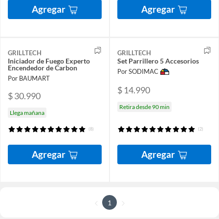
Agregar
Agregar
GRILLTECH
GRILLTECH
Iniciador de Fuego Experto
Set Parrillero 5 Accesorios
Encendedor de Carbon
Por SODIMAC
Por BAUMART
$ 14.990
$ 30.990
Retira desde 90 min
Llega mañana
(8)
(2)
Agregar
Agregar
1