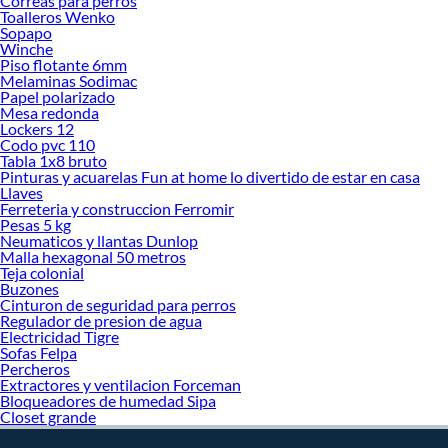
Correas para perros
Toalleros Wenko
Sopapo
Winche
Piso flotante 6mm
Melaminas Sodimac
Papel polarizado
Mesa redonda
Lockers 12
Codo pvc 110
Tabla 1x8 bruto
Pinturas y acuarelas Fun at home lo divertido de estar en casa
Llaves
Ferreteria y construccion Ferromir
Pesas 5 kg
Neumaticos y llantas Dunlop
Malla hexagonal 50 metros
Teja colonial
Buzones
Cinturon de seguridad para perros
Regulador de presion de agua
Electricidad Tigre
Sofas Felpa
Percheros
Extractores y ventilacion Forceman
Bloqueadores de humedad Sipa
Closet grande