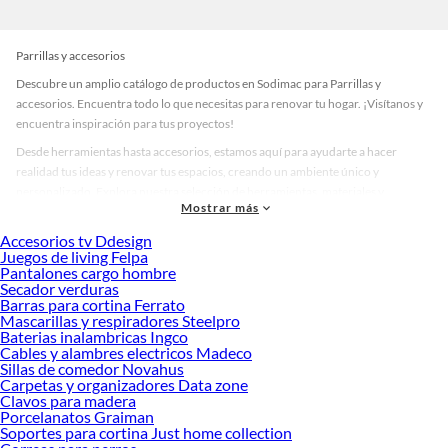
Parrillas y accesorios
Descubre un amplio catálogo de productos en Sodimac para Parrillas y
accesorios. Encuentra todo lo que necesitas para renovar tu hogar. ¡Visítanos y
encuentra inspiración para tus proyectos!
Desde herramientas hasta accesorios, estamos aquí para ayudarte a hacer
realidad tus ideas y renovar tus espacios, creando un ambiente único y
personalizado. Explora nuestra selección de herramientas, materiales y
Mostrar más
accesorios de calidad que te ayudarán a crear un espacio más tú.
Accesorios tv Ddesign
Desde remodelaciones hasta proyectos de decoración, estamos aquí para hacer
Juegos de living Felpa
tus ideas realidad. ¡Visítanos y encuentra todo lo que tenemos para ofrecerte en
Pantalones cargo hombre
Parrillas y accesorios!
Secador verduras
Barras para cortina Ferrato
Explora la variedad de productos de Parrillas y accesorios en Sodimac
Mascarillas y respiradores Steelpro
Baterias inalambricas Ingco
Herramientas, materiales y accesorios de calidad para tus proyectos y
Cables y alambres electricos Madeco
renovación de espacios. ¡Visítanos y descubre todo lo que tenemos para
Sillas de comedor Novahus
ofrecerte!
Carpetas y organizadores Data zone
Clavos para madera
Encuentra una amplia variedad de productos de Parrillas y accesorios en
Porcelanatos Graiman
Sodimac. Encuentra todo lo necesario para tus proyectos de renovación y
Soportes para cortina Just home collection
decoración. ¡Visítanos y haz tus ideas realidad!