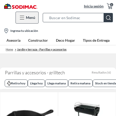
0
Inicia sesión
Menú
Search
Bar
location-
Ingresa tu ubicación
icon
Asesoría
Constructor
Deco Hogar
Tipos de Entrega
Home
Jardín y terraza - Parrillas y accesorios
Parrillas y accesorios - grilltech
Resultados
(
6
)
Retira hoy
Llega hoy
Llega mañana
Retira mañana
Stock en tiend