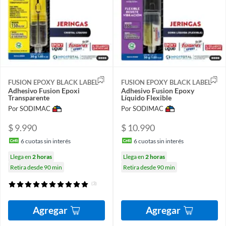
FUSION EPOXY BLACK LABEL
FUSION EPOXY BLACK LABEL
Adhesivo Fusion Epoxi
Adhesivo Fusion Epoxy
Transparente
Líquido Flexible
Por SODIMAC
Por SODIMAC
$ 9.990
$ 10.990
6
cuotas sin interés
6
cuotas sin interés
Llega en
2 horas
Llega en
2 horas
Retira desde 90 min
Retira desde 90 min
(3)
Agregar
Agregar