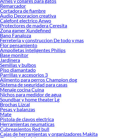
Arnes y collares para gatos
Herramientas, materiales y accesorios de calidad para tus proyectos y
Remarcador
renovación de espacios. ¡Visítanos y descubre todo lo que tenemos para
Cortadora de fiambre
ofrecerte!
Audio Decoracion creativa
Calefont electrico Anwo
Encuentra una amplia variedad de productos de Adhesivo Epóxico en Sodimac.
Protectores de madera Ceresita
Encuentra todo lo necesario para tus proyectos de renovación y decoración.
Zona gamer Xundefined
¡Visítanos y haz tus ideas realidad!
Bano Fanaloza
Ferreteria y construccion De todo y mas
Flor pensamiento
Ampolletas inteligentes Philips
Base monitor
Jardinera
Semillas y bulbos
Piso diamantado
Parrillas y accesorios 3
Alimento para perros Champion dog
Sistema de seguridad para casas
Menaje cocina Cuina
Nichos para medidor de agua
Soundbar y home theater Lg
Brochas Lizcal
Pesas y balanzas
Mate
Pistola de clavos electrica
Herramientas neumaticas
Cubreasientos Red bull
Cajas de herramientas y organizadores Makita