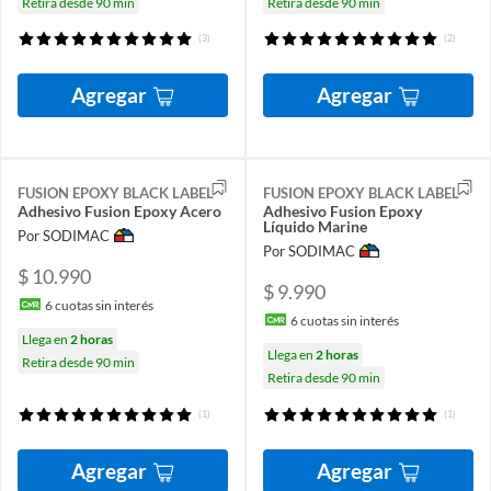
Retira desde 90 min
Retira desde 90 min
(3)
(2)
Agregar
Agregar
FUSION EPOXY BLACK LABEL
FUSION EPOXY BLACK LABEL
Adhesivo Fusion Epoxy Acero
Adhesivo Fusion Epoxy
Líquido Marine
Por SODIMAC
Por SODIMAC
$ 10.990
$ 9.990
6
cuotas sin interés
6
cuotas sin interés
Llega en
2 horas
Llega en
2 horas
Retira desde 90 min
Retira desde 90 min
(1)
(1)
Agregar
Agregar