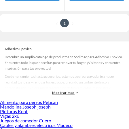
1
Adhesivo Epóxico
Descubre un amplio catálogo de productos en Sodimac para Adhesivo Epóxico.
Encuentra todo lo que necesitas para renovar tu hogar. ¡Visítanos y encuentra
inspiración para tus proyectos!
Desde herramientas hasta accesorios, estamos aquí para ayudarte a hacer
realidad tus ideas y renovar tus espacios, creando un ambiente único y
personalizado. Explora nuestra selección de herramientas, materiales y
Mostrar más
accesorios de calidad que te ayudarán a crear un espacio más tú.
Alimento para perros Petican
Desde remodelaciones hasta proyectos de decoración, estamos aquí para hacer
Mandolina Joseph joseph
tus ideas realidad. ¡Visítanos y encuentra todo lo que tenemos para ofrecerte en
Pinturas Kent
Adhesivo Epóxico!
Vigas 2x6
Juegos de comedor Cuero
Explora la variedad de productos de Adhesivo Epóxico en Sodimac
Cables y alambres electricos Madeco