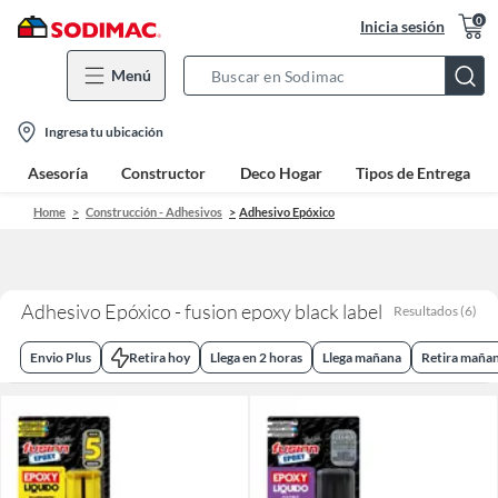
0
Inicia sesión
Menú
Search
Bar
location-
Ingresa tu ubicación
icon
Asesoría
Constructor
Deco Hogar
Tipos de Entrega
Home
Construcción - Adhesivos
Adhesivo Epóxico
Adhesivo Epóxico - fusion epoxy black label
Resultados
(
6
)
Envio Plus
Retira hoy
Llega en 2 horas
Llega mañana
Retira maña