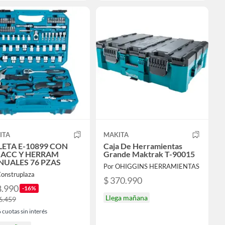
ITA
MAKITA
ETA E-10899 CON
Caja De Herramientas
 ACC Y HERRAM
Grande Maktrak T-90015
UALES 76 PZAS
Por OHIGGINS HERRAMIENTAS
Construplaza
$ 370.990
8.990
-16%
Llega mañana
6.459
6
cuotas sin interés