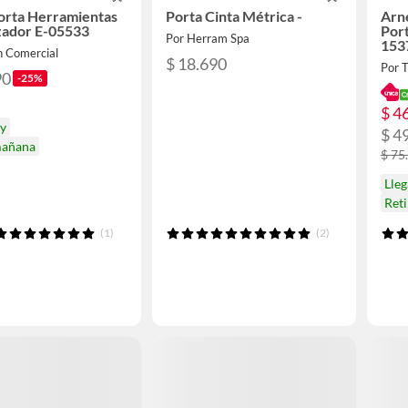
orta Herramientas
Porta Cinta Métrica -
Arné
zador E-05533
Por
Por Herram Spa
153
n Comercial
$ 18.690
Por 
90
-25%
$ 4
oy
$ 4
mañana
$ 75
Lleg
Ret
(1)
(2)