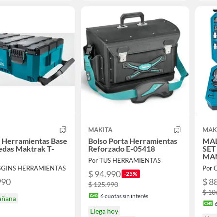
MAKITA
MAK
 Herramientas Base
Bolso Porta Herramientas
MAL
edas Maktrak T-
Reforzado E-05418
SET
MAN
Por TUS HERRAMIENTAS
GGINS HERRAMIENTAS
Por 
$ 94.990
-25%
990
$ 8
$ 125.990
$ 10
6
cuotas sin interés
añana
Llega hoy