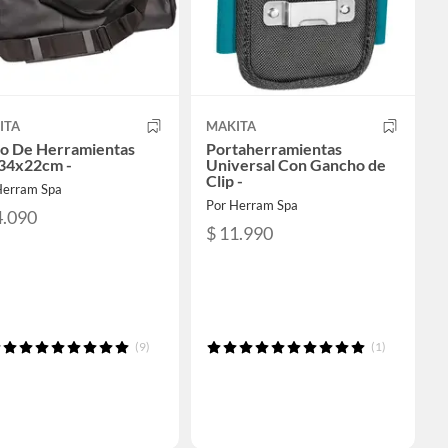
ITA
MAKITA
so De Herramientas
Portaherramientas
34x22cm -
Universal Con Gancho de
Clip -
Herram Spa
Por Herram Spa
4.090
$ 11.990
(9)
(1)