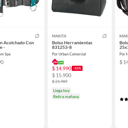
MAKITA
MAK
ón Acolchado Con
Bolso Herramientas
Bol
e -
831253-8
25x
am Spa
Por Urban Comercial
Por 
90
$ 1
$ 14.990
-32%
$ 15.900
$ 21.989
Llega hoy
Retira mañana