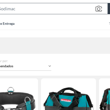
Search
Bar
de Entrega
r por
:
endados