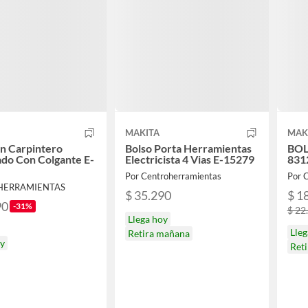
MAKITA
MAK
n Carpintero
Bolso Porta Herramientas
BOL
do Con Colgante E-
Electricista 4 Vias E-15279
831
Por Centroherramientas
Por 
 HERRAMIENTAS
$ 35.290
$ 1
90
-31%
$ 22
Llega hoy
Lle
Retira mañana
oy
Ret