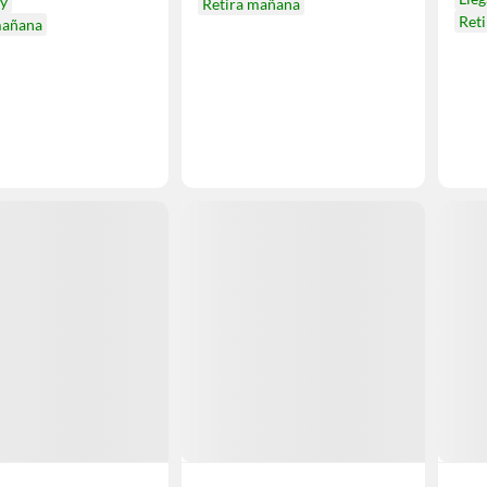
oy
Retira mañana
Ret
mañana