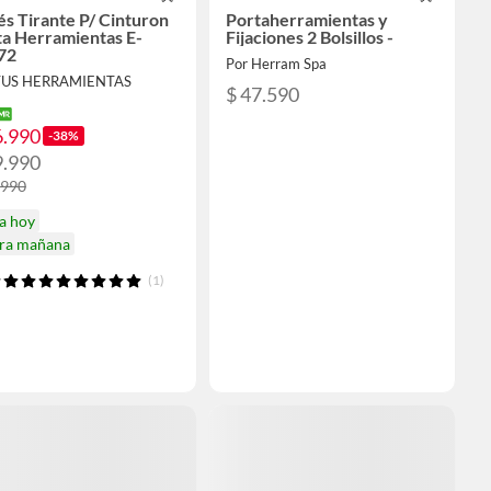
s Tirante P/ Cinturon
Portaherramientas y
ta Herramientas E-
Fijaciones 2 Bolsillos -
72
Por Herram Spa
TUS HERRAMIENTAS
$ 47.590
6.990
-38%
9.990
.990
a hoy
ira mañana
(1)