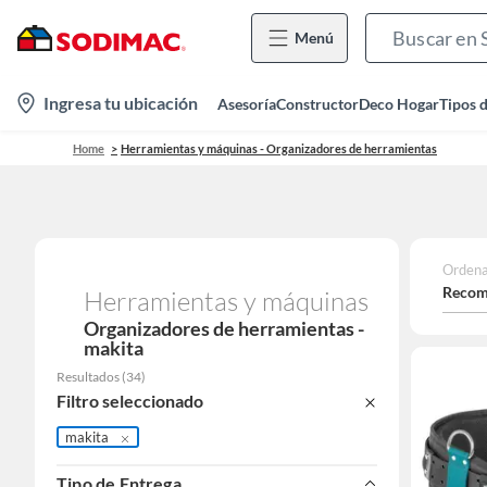
Menú
location-
Ingresa tu ubicación
Asesoría
Constructor
Deco Hogar
Tipos 
icon
Home
Herramientas y máquinas - Organizadores de herramientas
Ordena
Recom
Herramientas y máquinas
Organizadores de herramientas -
makita
Resultados
(
34
)
Filtro seleccionado
makita
Tipo de Entrega