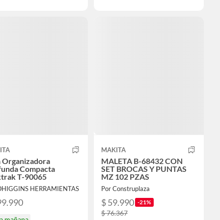
ITA
MAKITA
a Organizadora
MALETA B-68432 CON
funda Compacta
SET BROCAS Y PUNTAS
trak T-90065
MZ 102 PZAS
 OHIGGINS HERRAMIENTAS
Por Construplaza
99.990
$ 59.990
-21%
$ 76.367
ga mañana