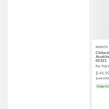
MAKITA
Cinturó
Acolcha
05321
Por TUS
$ 44.9
$ 64.990
Llega h