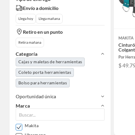
Envío a domicilio
Llega hoy
Llega mañana
Retiro en un punto
MAKITA
Retira mañana
Cintur
Colgant
Categoría
Por Herr
Cajas y maletas de herramientas
$ 49.7
Coleto porta herramientas
Bolso para herramientas
Oportunidad única
Marca
Makita
Ubermann