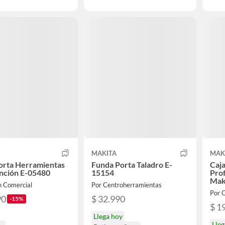
MAKITA
MAK
orta Herramientas
Funda Porta Taladro E-
Caj
nción E-05480
15154
Pro
Mak
n Comercial
Por Centroherramientas
Por
90
$ 32.990
-15%
$ 1
Llega hoy
Lle