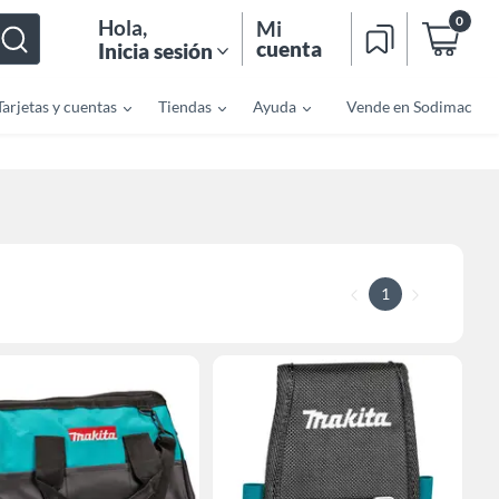
0
Hola
,
Mi
cuenta
Inicia sesión
Tarjetas y cuentas
Tiendas
Ayuda
Vende en Sodimac
1