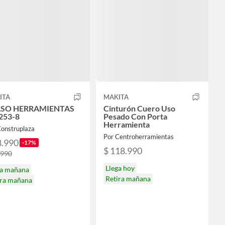
ITA
MAKITA
SO HERRAMIENTAS
Cinturón Cuero Uso
253-8
Pesado Con Porta
Herramienta
Construplaza
Por Centroherramientas
8.990
-17%
$ 118.990
.990
Llega hoy
ga mañana
Retira mañana
ira mañana