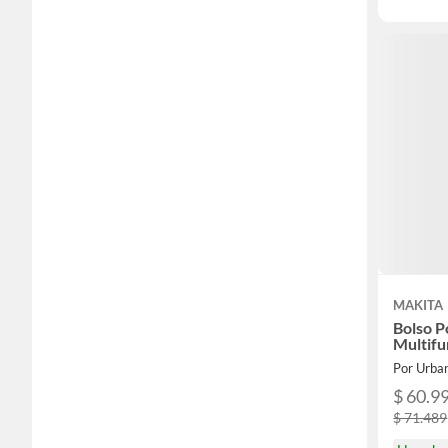
MAKITA
Bolso P
Multifu
Por Urba
$ 60.9
$ 71.489