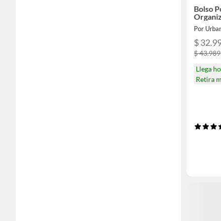
Bolso P
Organi
Por Urba
$ 32.9
$ 43.989
Llega h
Retira 