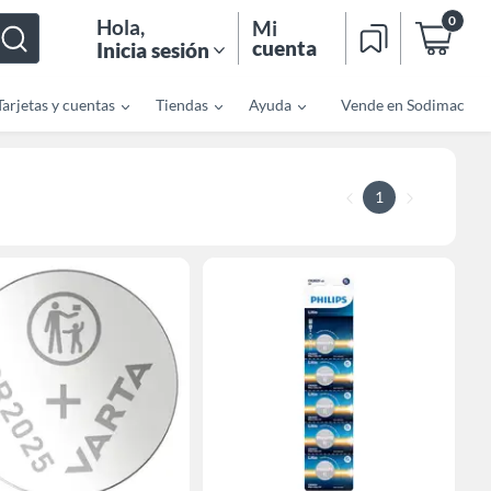
0
Hola
,
Mi
cuenta
Inicia sesión
Tarjetas y cuentas
Tiendas
Ayuda
Vende en Sodimac
1