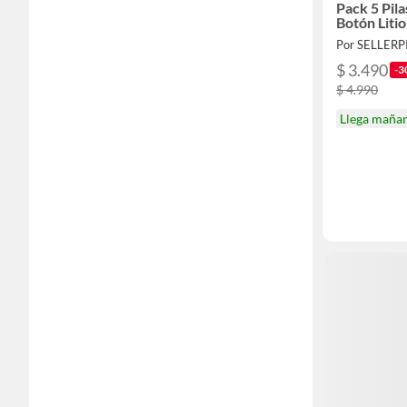
Pack 5 Pil
Botón Litio
Por SELLER
$ 3.490
-3
$ 4.990
Llega maña