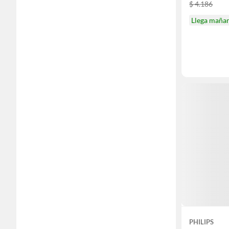
$ 4.186
Llega maña
PHILIPS