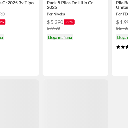
as Cr2025 3v Tipo
Pack 5 Pilas De Litio Cr
Pila B
2025
Unita
PRO
Por Nivoka
Por T
$ 5.390
$ 1.9
0%
-33%
$ 7.990
$ 2.78
na
Llega mañana
Llega