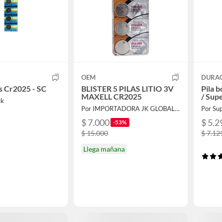
OEM
DURAC
as Cr2025 - SC
BLISTER 5 PILAS LITIO 3V
Pila 
MAXELL CR2025
/ Sup
ck
Por IMPORTADORA JK GLOBAL SPA
Por Su
$ 7.000
$ 5.2
-53%
$ 15.000
$ 7.12
Llega mañana