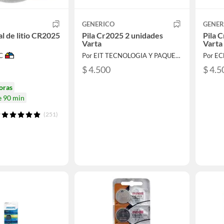
GENERICO
GENER
al de litio CR2025
Pila Cr2025 2 unidades
Pila 
Varta
Varta
C
Por EIT TECNOLOGIA Y PAQUETERIA
Por E
$ 4.500
$ 4.5
oras
e 90 min
(251)