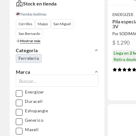
Stock en tienda
Tiendas Sodimac
ENERGIZER
Pila especi
Cerrillos
Maipú
San Miguel
3V
San Bernardo
Por SODIMA
Mostrar más
$ 1.290
Categoría
Llega en
2 h
Ferretería
Retira desd
Marca
Energizer
Duracell
Eshopangie
Generico
Maxell