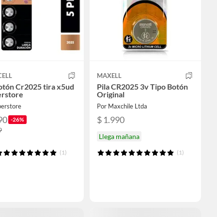
ELL
MAXELL
botón Cr2025 tira x5ud
Pila CR2025 3v Tipo Botón
erstore
Original
perstore
Por Maxchile Ltda
90
$ 1.990
-26%
9
Llega mañana
(1)
(1)