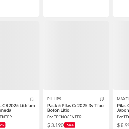
PHILIPS
MAXE
as CR2025 Lithium
Pack 5 Pilas Cr2025 3v Tipo
Pilas
oneda
Botón Litio
Japon
CENTER
Por TECNOCENTER
Por T
$ 3.190
$ 8.9
9%
-54%