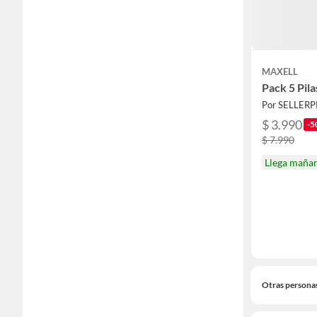
MAXELL
Pack 5 Pil
Por SELLER
$ 3.990
-5
$ 7.990
Llega maña
Otras persona