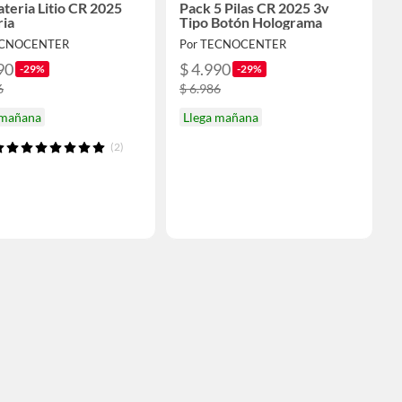
ateria Litio CR 2025
Pack 5 Pilas CR 2025 3v
ria
Tipo Botón Holograma
ECNOCENTER
Por TECNOCENTER
90
$ 4.990
-29%
-29%
6
$ 6.986
 mañana
Llega mañana
(2)