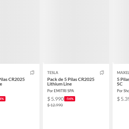
TESLA
MAXE
Pilas CR2025
Pack de 5 Pilas CR2025
5 Pil
ne
Lithium Line
SC
Por EMITRI SPA
Por Sh
$ 5.990
$ 5.3
4%
-54%
$ 12.990