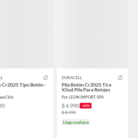
LL
DURACELL
as Cr2025 Tipo Botón -
Pila Botón Cr2025 Tira
X5ud Pila Para Relojes
opyClick
Por LEON IMPORT SPA
90
$ 4.990
-44%
$ 8.990
Llega mañana