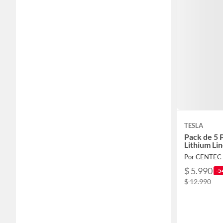
TESLA
Pack de 5 
Lithium Li
Por CENTEC
$ 5.990
-5
$ 12.990