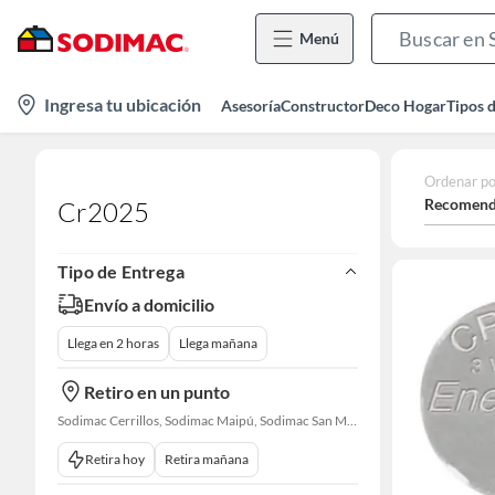
Menú
location-
Ingresa tu ubicación
Asesoría
Constructor
Deco Hogar
Tipos 
icon
Ordenar po
Recomend
Cr2025
Tipo de Entrega
Envío a domicilio
Llega en 2 horas
Llega mañana
Retiro en un punto
Sodimac Cerrillos, Sodimac Maipú, Sodimac San Miguel, Sodimac San Bernardo, Sodimac Talagante, Sodimac San Fernando
Retira hoy
Retira mañana