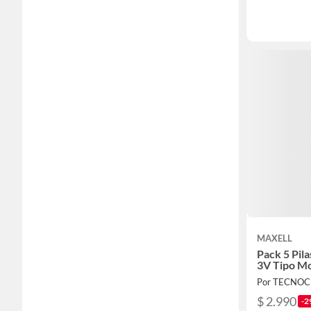
MAXELL
Pack 5 Pil
3V Tipo M
Por TECNO
$ 2.990
-2