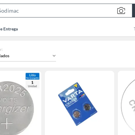
Search
Bar
de Entrega
r
:
ados