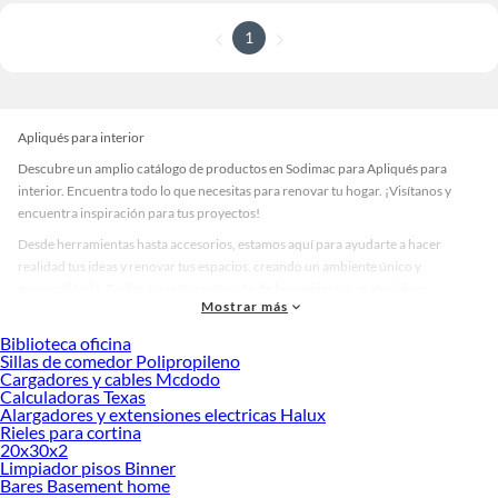
1
Apliqués para interior
Descubre un amplio catálogo de productos en Sodimac para Apliqués para
interior. Encuentra todo lo que necesitas para renovar tu hogar. ¡Visítanos y
encuentra inspiración para tus proyectos!
Desde herramientas hasta accesorios, estamos aquí para ayudarte a hacer
realidad tus ideas y renovar tus espacios, creando un ambiente único y
personalizado. Explora nuestra selección de herramientas, materiales y
Mostrar más
accesorios de calidad que te ayudarán a crear un espacio más tú.
Biblioteca oficina
Desde remodelaciones hasta proyectos de decoración, estamos aquí para hacer
Sillas de comedor Polipropileno
tus ideas realidad. ¡Visítanos y encuentra todo lo que tenemos para ofrecerte en
Cargadores y cables Mcdodo
Apliqués para interior!
Calculadoras Texas
Alargadores y extensiones electricas Halux
Explora la variedad de productos de Apliqués para interior en Sodimac
Rieles para cortina
20x30x2
Herramientas, materiales y accesorios de calidad para tus proyectos y
Limpiador pisos Binner
renovación de espacios. ¡Visítanos y descubre todo lo que tenemos para
Bares Basement home
ofrecerte!