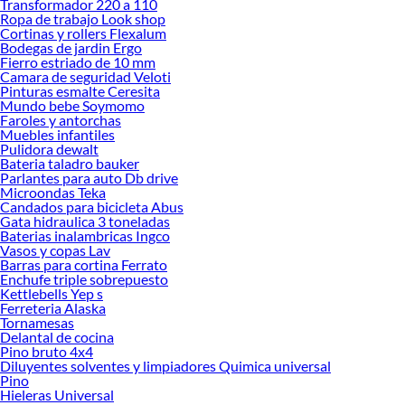
Transformador 220 a 110
Ropa de trabajo Look shop
Encuentra una amplia variedad de productos de Apliqués para interior en
Cortinas y rollers Flexalum
Sodimac. Encuentra todo lo necesario para tus proyectos de renovación y
Bodegas de jardin Ergo
decoración. ¡Visítanos y haz tus ideas realidad!
Fierro estriado de 10 mm
Camara de seguridad Veloti
Pinturas esmalte Ceresita
Mundo bebe Soymomo
Faroles y antorchas
Muebles infantiles
Pulidora dewalt
Bateria taladro bauker
Parlantes para auto Db drive
Microondas Teka
Candados para bicicleta Abus
Gata hidraulica 3 toneladas
Baterias inalambricas Ingco
Vasos y copas Lav
Barras para cortina Ferrato
Enchufe triple sobrepuesto
Kettlebells Yep s
Ferreteria Alaska
Tornamesas
Delantal de cocina
Pino bruto 4x4
Diluyentes solventes y limpiadores Quimica universal
Pino
Hieleras Universal