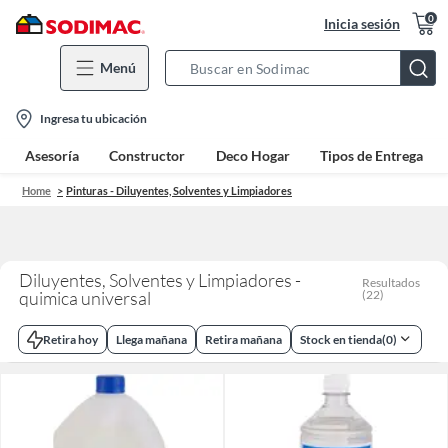
0
Inicia sesión
Menú
Search
Bar
location-
Ingresa tu ubicación
icon
Asesoría
Constructor
Deco Hogar
Tipos de Entrega
Home
Pinturas - Diluyentes, Solventes y Limpiadores
Diluyentes, Solventes y Limpiadores -
Resultados
quimica universal
(
22
)
Retira hoy
Llega mañana
Retira mañana
Stock en tienda
(
0
)