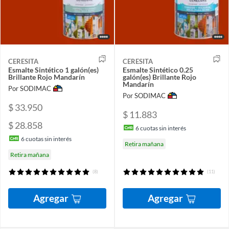
CERESITA
CERESITA
Esmalte Sintético 1 galón(es)
Esmalte Sintético 0.25
Brillante Rojo Mandarín
galón(es) Brillante Rojo
Mandarín
Por SODIMAC
Por SODIMAC
$ 33.950
$ 11.883
$ 28.858
6
cuotas sin interés
6
cuotas sin interés
Retira mañana
Retira mañana
(8)
(11)
Agregar
Agregar