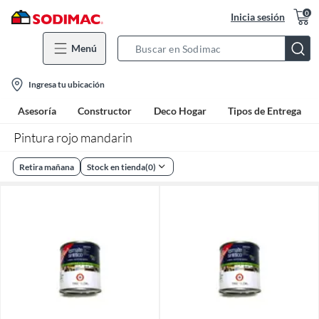
0
Inicia sesión
Menú
Search
Bar
location-
Ingresa tu ubicación
icon
Asesoría
Constructor
Deco Hogar
Tipos de Entrega
Pintura rojo mandarin
Retira mañana
Stock en tienda
(
0
)