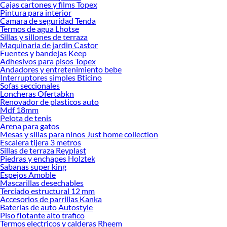
Cajas cartones y films Topex
Pintura para interior
Camara de seguridad Tenda
Termos de agua Lhotse
Sillas y sillones de terraza
Maquinaria de jardin Castor
Fuentes y bandejas Keep
Adhesivos para pisos Topex
Andadores y entretenimiento bebe
Interruptores simples Bticino
Sofas seccionales
Loncheras Ofertabkn
Renovador de plasticos auto
Mdf 18mm
Pelota de tenis
Arena para gatos
Mesas y sillas para ninos Just home collection
Escalera tijera 3 metros
Sillas de terraza Reyplast
Piedras y enchapes Holztek
Sabanas super king
Espejos Amoble
Mascarillas desechables
Terciado estructural 12 mm
Accesorios de parrillas Kanka
Baterias de auto Autostyle
Piso flotante alto trafico
Termos electricos y calderas Rheem