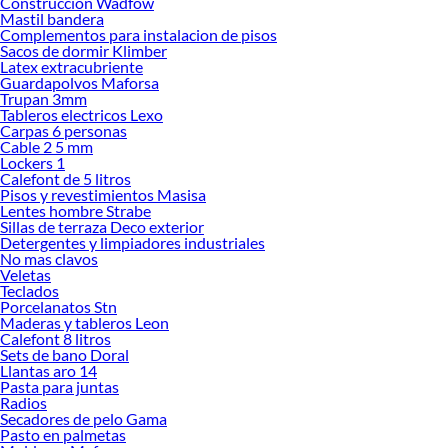
Construccion Wadfow
Mastil bandera
Complementos para instalacion de pisos
Sacos de dormir Klimber
Latex extracubriente
Guardapolvos Maforsa
Trupan 3mm
Tableros electricos Lexo
Carpas 6 personas
Cable 2 5 mm
Lockers 1
Calefont de 5 litros
Pisos y revestimientos Masisa
Lentes hombre Strabe
Sillas de terraza Deco exterior
Detergentes y limpiadores industriales
No mas clavos
Veletas
Teclados
Porcelanatos Stn
Maderas y tableros Leon
Calefont 8 litros
Sets de bano Doral
Llantas aro 14
Pasta para juntas
Radios
Secadores de pelo Gama
Pasto en palmetas