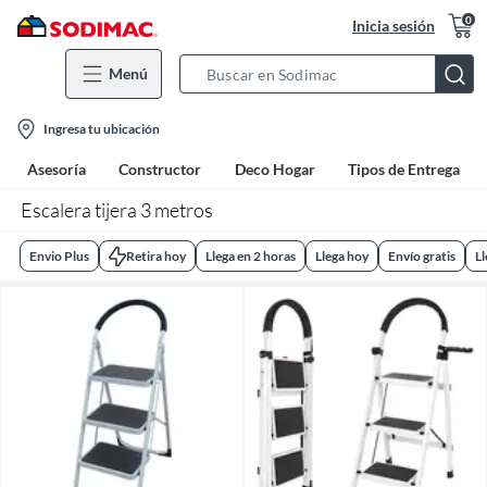
0
Inicia sesión
Menú
Search
Bar
location-
Ingresa tu ubicación
icon
Asesoría
Constructor
Deco Hogar
Tipos de Entrega
Escalera tijera 3 metros
Envio Plus
Retira hoy
Llega en 2 horas
Llega hoy
Envío gratis
L