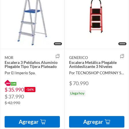
MOR
GENERICO
Escalera 3 Peldaños Aluminio
Escalera Metálica Plegable
Plegable Tipo Tijera Plateado
Antideslizante 3 Niveles
Por El Imperio Spa.
Por TECNOSHOP COMPANY SPA
$ 70.990
$ 35.990
-16%
Llega hoy
$ 37.990
$ 42.990
Agregar
Agregar