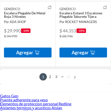
GENERICO
GENERICO
Escalera Plegable De Metal
Escalera Eoland 3 Escalones
Roja 3 Niveles
Plegable Taburete Tijera
Por ADA SHOP
Por ROCKET MANAGERS
$ 29.990
$ 44.353
-14%
-35%
$ 34.990
$ 68.746
Agregar
Agregar
...
1
2
3
21
Gatos Gen
Puente adherente para yeso
Elementos de proteccion personal Redline
Aislantes termicos y acusticos Aislan