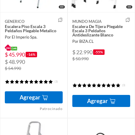
GENERICO
MUNDO MAGIA
Escalera Piso Escala 3
Escalera De Tijera Plegable
Peldaños Plegable Metalico
Escala 3 Peldaños
Antideslizante Blanco
Por El Imperio Spa.
Por BIZA.CL
$ 22.990
-55%
$ 45.990
-16%
$ 50.990
$ 48.990
$ 54.990
(3)
(3)
Agregar
Agregar
Patrocinado