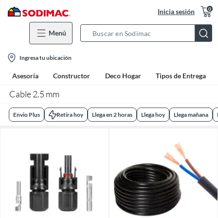
0
Inicia sesión
Menú
Search
Bar
location-
Ingresa tu ubicación
icon
Asesoría
Constructor
Deco Hogar
Tipos de Entrega
Cable 2.5 mm
Envio Plus
Retira hoy
Llega en 2 horas
Llega hoy
Llega mañana