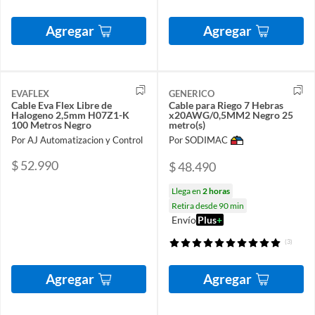
Agregar
Agregar
EVAFLEX
GENERICO
Cable Eva Flex Libre de
Cable para Riego 7 Hebras
Halogeno 2,5mm H07Z1-K
x20AWG/0,5MM2 Negro 25
100 Metros Negro
metro(s)
Por AJ Automatizacion y Control
Por SODIMAC
$ 52.990
$ 48.490
Llega en
2 horas
Retira desde 90 min
Envío
Plus
+
(3)
Agregar
Agregar