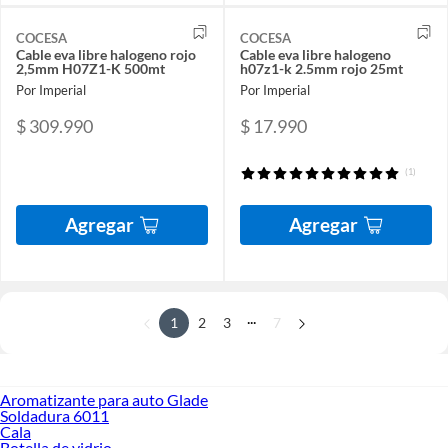
COCESA
COCESA
Cable eva libre halogeno rojo
Cable eva libre halogeno
2,5mm H07Z1-K 500mt
h07z1-k 2.5mm rojo 25mt
Por Imperial
Por Imperial
$ 309.990
$ 17.990
(1)
Agregar
Agregar
...
1
2
3
7
Aromatizante para auto Glade
Soldadura 6011
Cala
Botella de vidrio