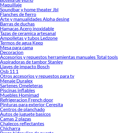
Maquillaje
Soundbar y home theater Jbl
Flanches de fierro
Arte y manualidades Alpha desing
Barras de duchas
Hamacas Acero inoxidable
Tazas de ceramica artesanal
Ampolletas y tubos Ledzone
Termos de agua Keep
Mesa para cama
Decoracion
Accesorios y repuestos herramientas manuales Total tools
Aspiradoras de tambor Stanley
Llaves de impacto Bosch
Osb 11 1
Otros accesorios y repuestos para tv
Menaje Duralex
Sartenes Omeleteras
Piscinas inflables
Muebles Homimad
Refrigeracion French door
Pinturas para exterior Ceresita
Centros de planchado
Autos de juguete basicos
Camas 2 plazas
Chalecos reflectantes
Chicharra
Brazo hidraulico de puerta