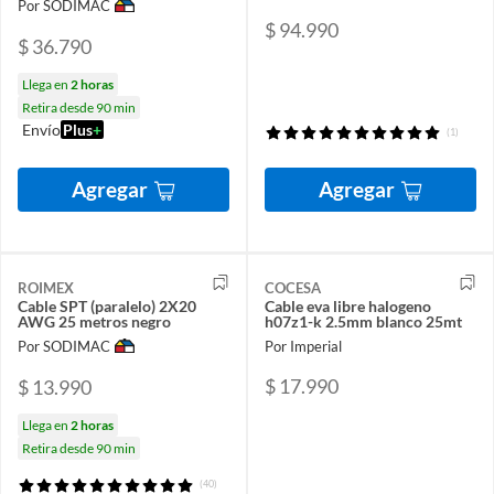
Por SODIMAC
$ 94.990
$ 36.790
Llega en
2 horas
Retira desde 90 min
Envío
Plus
+
(1)
Agregar
Agregar
ROIMEX
COCESA
Cable SPT (paralelo) 2X20
Cable eva libre halogeno
AWG 25 metros negro
h07z1-k 2.5mm blanco 25mt
Por SODIMAC
Por Imperial
$ 17.990
$ 13.990
Llega en
2 horas
Retira desde 90 min
(40)