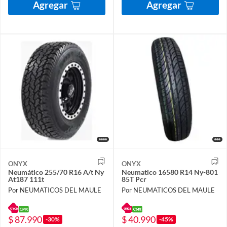
Agregar
Agregar
ONYX
ONYX
Neumático 255/70 R16 A/t Ny
Neumatico 16580 R14 Ny-801
At187 111t
85T Pcr
Por NEUMATICOS DEL MAULE
Por NEUMATICOS DEL MAULE
$ 87.990
$ 40.990
-30%
-45%