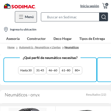
0
Inicia sesión
Menú
Search
Bar
location-
Ingresa tu ubicación
icon
Asesoría
Constructor
Deco Hogar
Tipos de Entrega
Home
Automotriz - Neumáticos y Llantas
Neumáticos
¿Qué perfil de neumático necesitas?
Hasta 30
31-45
46–60
61–80
80+
Neumáticos - onyx
Resultados
(
22
)