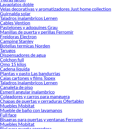
tus ideas realidad. ¡Visítanos y encuentra todo lo que tenemos para ofrecerte en
Lavaplatos doble
Neumáticos!
Velas decorativas y aromatizadores Just home collection
Guirnalda solar
Explora la variedad de productos de Neumáticos en Sodimac
Taladros inalambricos Lernen
Cables Vention
Herramientas, materiales y accesorios de calidad para tus proyectos y
Pastelones y adoquines Grau
renovación de espacios. ¡Visítanos y descubre todo lo que tenemos para
Manillas de puerta y perillas Ferromir
ofrecerte!
Freidoras Electron
Camping Stanley
Encuentra una amplia variedad de productos de Neumáticos en Sodimac.
Botellas termicas Norden
Encuentra todo lo necesario para tus proyectos de renovación y decoración.
Tarugos
¡Visítanos y haz tus ideas realidad!
Dispensadores de agua
Colchon full
Omo 15 kilos
Cadena liquida
Plantas y pasto Las bandurrias
Cajas cartones y films Topex
Taladros inalambricos Lernen
Canaleta de piso
Esmeril angular inalambrico
Colgadores y carros para manguera
Chapas de puertas y cerraduras Ofertabkn
Muebles Mobitat
Mueble de baño con lavamanos
Full face
Bisagras para puertas y ventanas Ferromir
Muebles Mobitat
Riel para puerta corredera