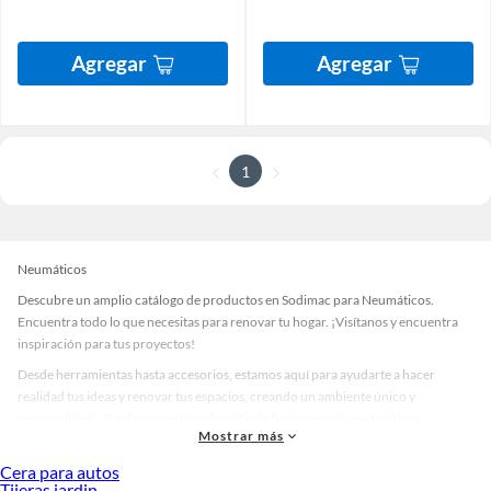
Agregar
Agregar
1
Neumáticos
Descubre un amplio catálogo de productos en Sodimac para Neumáticos.
Encuentra todo lo que necesitas para renovar tu hogar. ¡Visítanos y encuentra
inspiración para tus proyectos!
Desde herramientas hasta accesorios, estamos aquí para ayudarte a hacer
realidad tus ideas y renovar tus espacios, creando un ambiente único y
personalizado. Explora nuestra selección de herramientas, materiales y
Mostrar más
accesorios de calidad que te ayudarán a crear un espacio más tú.
Cera para autos
Desde remodelaciones hasta proyectos de decoración, estamos aquí para hacer
Tijeras jardin