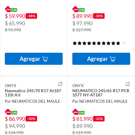
$ 59.990
$ 89.990
-38%
-30%
$ 65.990
$ 97.990
$ 95.990
$ 127.990
(1)
Agregar
Agregar
ONYX
ONYX
Neumatico 245/70 R17 At187
NEUMATICO 245/65 R17 PCR
110t A/t
107T NY-AT187
Por NEUMATICOS DEL MAULE
Por NEUMATICOS DEL MAULE
$ 86.990
$ 81.990
-30%
-32%
$ 94.990
$ 89.990
$ 124.990
$ 119.990