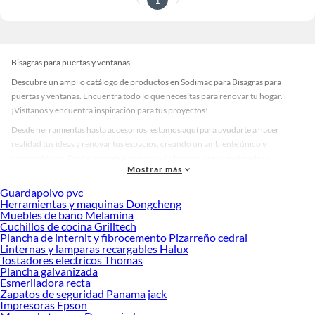
Bisagras para puertas y ventanas
Descubre un amplio catálogo de productos en Sodimac para Bisagras para
puertas y ventanas. Encuentra todo lo que necesitas para renovar tu hogar.
¡Visítanos y encuentra inspiración para tus proyectos!
Desde herramientas hasta accesorios, estamos aquí para ayudarte a hacer
realidad tus ideas y renovar tus espacios, creando un ambiente único y
personalizado. Explora nuestra selección de herramientas, materiales y
Mostrar más
accesorios de calidad que te ayudarán a crear un espacio más tú.
Guardapolvo pvc
Desde remodelaciones hasta proyectos de decoración, estamos aquí para hacer
Herramientas y maquinas Dongcheng
tus ideas realidad. ¡Visítanos y encuentra todo lo que tenemos para ofrecerte en
Muebles de bano Melamina
Bisagras para puertas y ventanas!
Cuchillos de cocina Grilltech
Plancha de internit y fibrocemento Pizarreño cedral
Explora la variedad de productos de Bisagras para puertas y ventanas
Linternas y lamparas recargables Halux
en Sodimac
Tostadores electricos Thomas
Plancha galvanizada
Herramientas, materiales y accesorios de calidad para tus proyectos y
Esmeriladora recta
renovación de espacios. ¡Visítanos y descubre todo lo que tenemos para
Zapatos de seguridad Panama jack
ofrecerte!
Impresoras Epson