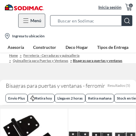
0
Inicia sesión
Menú
Search
Bar
location-
Ingresa tu ubicación
icon
Asesoría
Constructor
Deco Hogar
Tipos de Entrega
Home
Ferretería - Cerraduras y quincallería
Quincallería para Puertas y Ventanas
Bisagras para puertas y ventanas
Bisagras para puertas y ventanas - ferromir
Resultados
(
5
)
Envio Plus
Retira hoy
Llega en 2 horas
Retira mañana
Stock en ti