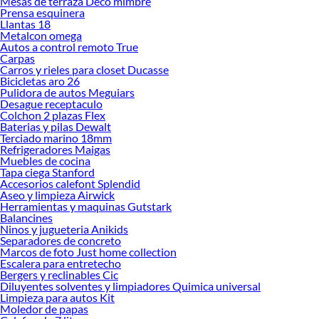
Mesas de terraza Deco mimbre
Encuentra una amplia variedad de productos de Bisagras para puertas y
Prensa esquinera
ventanas en Sodimac. Encuentra todo lo necesario para tus proyectos de
Llantas 18
Metalcon omega
renovación y decoración. ¡Visítanos y haz tus ideas realidad!
Autos a control remoto True
Carpas
Carros y rieles para closet Ducasse
Bicicletas aro 26
Pulidora de autos Meguiars
Desague receptaculo
Colchon 2 plazas Flex
Baterias y pilas Dewalt
Terciado marino 18mm
Refrigeradores Maigas
Muebles de cocina
Tapa ciega Stanford
Accesorios calefont Splendid
Aseo y limpieza Airwick
Herramientas y maquinas Gutstark
Balancines
Ninos y jugueteria Anikids
Separadores de concreto
Marcos de foto Just home collection
Escalera para entretecho
Bergers y reclinables Cic
Diluyentes solventes y limpiadores Quimica universal
Limpieza para autos Kit
Moledor de papas