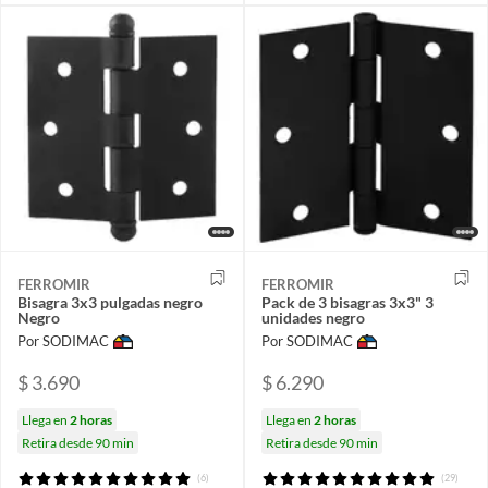
FERROMIR
FERROMIR
Bisagra 3x3 pulgadas negro
Pack de 3 bisagras 3x3" 3
Negro
unidades negro
Por SODIMAC
Por SODIMAC
$ 3.690
$ 6.290
Llega en
2 horas
Llega en
2 horas
Retira desde 90 min
Retira desde 90 min
(6)
(29)