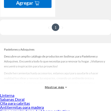
Agregar
1
Pastelones y Adoquines
Descubre un amplio catálogo de productos en Sodimac para Pastelones y
Adoquines. Encuentra todo lo que necesitas para renovar tu hogar. ¡Visítanos y
encuentra inspiración para tus proyectos!
Desde herramientas hasta accesorios, estamos aquí para ayudarte a hacer
realidad tus ideas y renovar tus espacios, creando un ambiente único y
personalizado. Explora nuestra selección de herramientas, materiales y
Mostrar más
accesorios de calidad que te ayudarán a crear un espacio más tú.
Linterna
Desde remodelaciones hasta proyectos de decoración, estamos aquí para hacer
Sabanas Doral
tus ideas realidad. ¡Visítanos y encuentra todo lo que tenemos para ofrecerte en
Olla para cabritas
Pastelones y Adoquines!
Antitermitas para madera