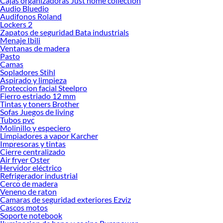
Cajas organizadoras Just home collection
Explora la variedad de productos de Pastelones y Adoquines en Sodimac
Audio Bluedio
Audifonos Roland
Herramientas, materiales y accesorios de calidad para tus proyectos y
Lockers 2
renovación de espacios. ¡Visítanos y descubre todo lo que tenemos para
Zapatos de seguridad Bata industrials
ofrecerte!
Menaje Ibili
Ventanas de madera
Encuentra una amplia variedad de productos de Pastelones y Adoquines en
Pasto
Sodimac. Encuentra todo lo necesario para tus proyectos de renovación y
Camas
decoración. ¡Visítanos y haz tus ideas realidad!
Sopladores Stihl
Aspirado y limpieza
Proteccion facial Steelpro
Fierro estriado 12 mm
Tintas y toners Brother
Sofas Juegos de living
Tubos pvc
Molinillo y especiero
Limpiadores a vapor Karcher
Impresoras y tintas
Cierre centralizado
Air fryer Oster
Hervidor eléctrico
Refrigerador industrial
Cerco de madera
Veneno de raton
Camaras de seguridad exteriores Ezviz
Cascos motos
Soporte notebook