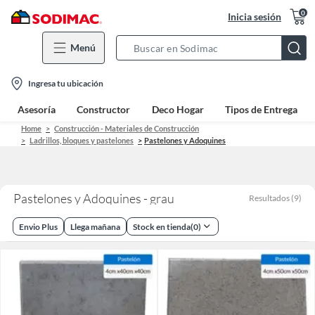
0
Inicia sesión
Menú
Search
Bar
location-
Ingresa tu ubicación
icon
Asesoría
Constructor
Deco Hogar
Tipos de Entrega
Home
Construcción - Materiales de Construcción
Ladrillos, bloques y pastelones
Pastelones y Adoquines
Pastelones y Adoquines - grau
Resultados
(
9
)
Envio Plus
Llega mañana
Stock en tienda
(
0
)