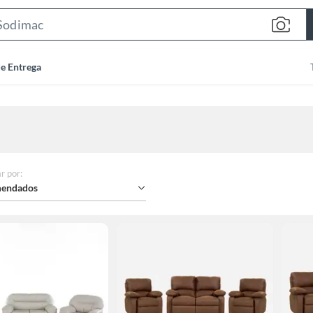
Search
Bar
de Entrega
r por
:
endados