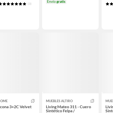
Envío
gratis
(3)
HOME
MUEBLES ALTIRO
MUEB
ncona 3+2C Velvet
Living Mateo 311 - Cuero
Livin
Sintético Felpa /
Sint