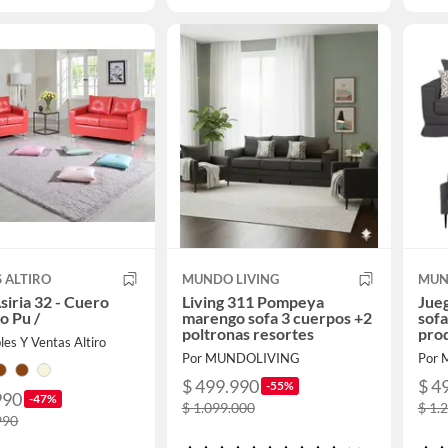
 ALTIRO
MUNDO LIVING
MUN
ia 32 - Cuero
Living 311 Pompeya
Jueg
o Pu /
marengo sofa 3 cuerpos +2
sofa
poltronas resortes
prod
es Y Ventas Altiro
Por MUNDOLIVING
Por
$ 499.990
$ 4
-55%
990
-47%
$ 1.099.000
$ 1.
990