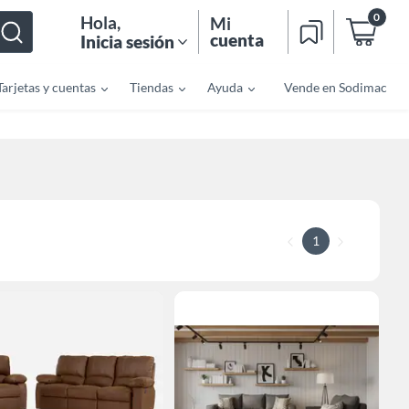
0
Hola
,
Mi
cuenta
Inicia sesión
Tarjetas y cuentas
Tiendas
Ayuda
Vende en Sodimac
1