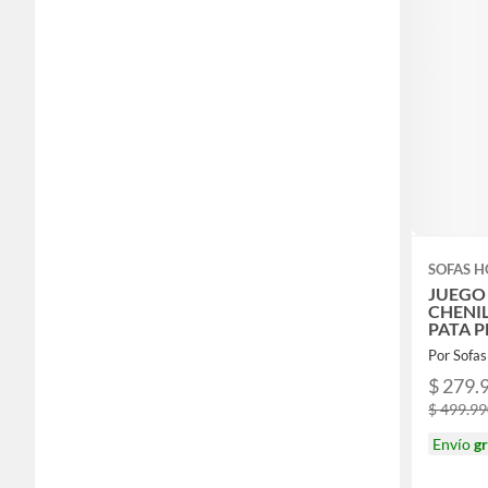
SOFAS 
JUEGO
CHENI
PATA P
Por Sofa
$ 279.
$ 499.9
Envío
gr