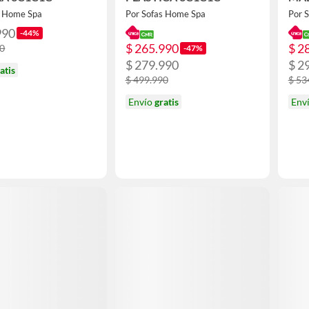
s Home Spa
Por Sofas Home Spa
Por 
990
-44%
$ 265.990
$ 2
90
-47%
$ 279.990
$ 2
atis
$ 499.990
$ 53
Envío
gratis
Env