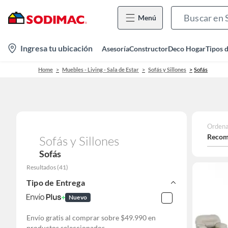
Menú
location-
Ingresa tu ubicación
Asesoría
Constructor
Deco Hogar
Tipos 
icon
Home
Muebles - Living - Sala de Estar
Sofás y Sillones
Sofás
Ordena
Recom
Sofás y Sillones
Sofás
Resultados
(
41
)
Tipo de Entrega
Nuevo
Envío gratis al comprar sobre $49.990 en
productos seleccionados.