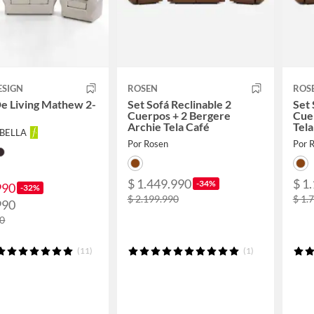
ESIGN
ROSEN
ROS
e Living Mathew 2-
Set Sofá Reclinable 2
Set 
Cuerpos + 2 Bergere
Cue
Archie Tela Café
Tela
ABELLA
Por Rosen
Por 
$ 1.449.990
$ 1
-34%
990
-32%
$ 2.199.990
$ 1.
990
90
(11)
(1)