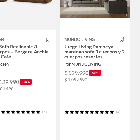
EN
MUNDO LIVING
Sofá Reclinable 3
Juego Living Pompeya
rpos + Bergere Archie
marengo sofa 3 cuerpos y 2
 Café
cuerpos resortes
Rosen
Por MUNDOLIVING
$ 529.990
-52%
$ 1.099.990
.129.990
-34%
704.990
(5)
(4)