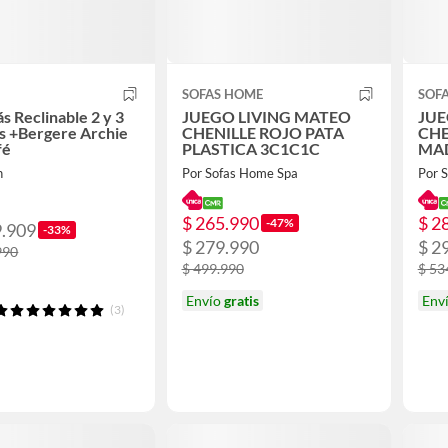
SOFAS HOME
SOF
ás Reclinable 2 y 3
JUEGO LIVING MATEO
JUE
s +Bergere Archie
CHENILLE ROJO PATA
CHE
fé
PLASTICA 3C1C1C
MAD
n
Por Sofas Home Spa
Por 
$ 265.990
$ 2
-47%
9.909
-33%
$ 279.990
$ 2
990
$ 499.990
$ 53
Envío
gratis
Env
(3)