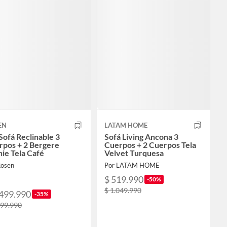
EN
LATAM HOME
Sofá Reclinable 3
Sofá Living Ancona 3
rpos + 2 Bergere
Cuerpos + 2 Cuerpos Tela
ie Tela Café
Velvet Turquesa
Rosen
Por LATAM HOME
$ 519.990
-50%
$ 1.049.990
.499.990
-35%
299.990