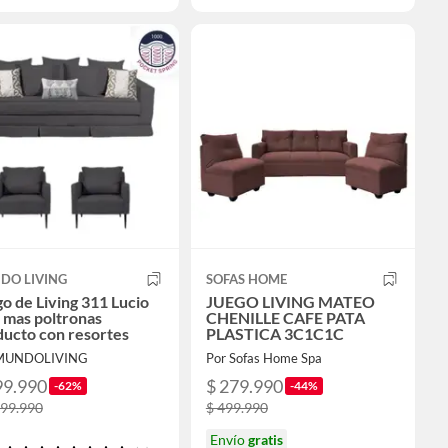
DO LIVING
SOFAS HOME
o de Living 311 Lucio
JUEGO LIVING MATEO
 mas poltronas
CHENILLE CAFE PATA
ucto con resortes
PLASTICA 3C1C1C
 MUNDOLIVING
Por Sofas Home Spa
99.990
$ 279.990
-62%
-44%
299.990
$ 499.990
Envío
gratis