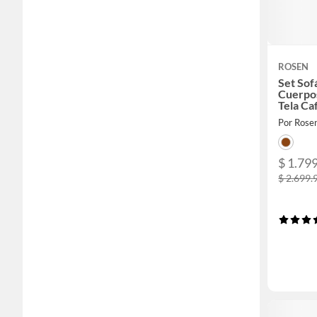
ROSEN
Set Sof
Cuerpo
Tela Ca
Por Rose
$ 1.79
$ 2.699.