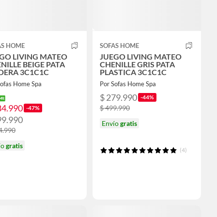
AS HOME
SOFAS HOME
GO LIVING MATEO
JUEGO LIVING MATEO
NILLE BEIGE PATA
CHENILLE GRIS PATA
ERA 3C1C1C
PLASTICA 3C1C1C
Sofas Home Spa
Por Sofas Home Spa
$ 279.990
-44%
84.990
$ 499.990
-47%
99.990
Envío
gratis
4.990
ío
gratis
(4)