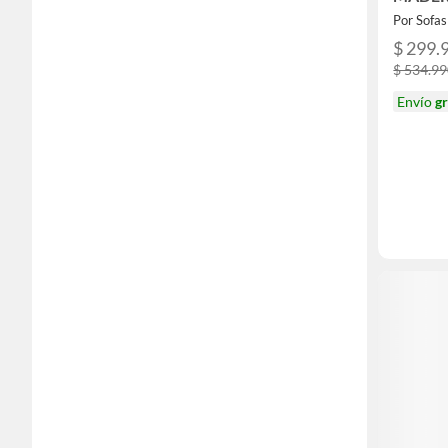
Por Sofa
$ 299.
$ 534.9
Envío
gr