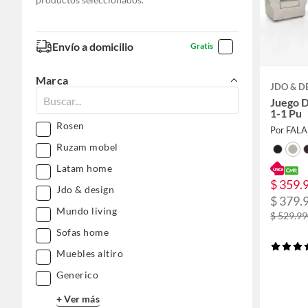
Envío a domicilio
Gratis
Marca
JDO & D
Juego D
1-1 Pu
Rosen
Por FAL
Ruzam mobel
Latam home
$ 359.
Jdo & design
$ 379.
Mundo living
$ 529.9
Sofas home
Muebles altiro
Generico
+ Ver más