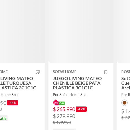
HOME
SOFAS HOME
ROS
 LIVING MATEO
JUEGO LIVING MATEO
Set 
LLE TURQUESA
CHENILLE BEIGE PATA
Cue
LASTICA 3C1C1C
PLASTICA 3C1C1C
Arch
s Home Spa
Por Sofas Home Spa
Por 
990
-44%
$ 265.990
90
-47%
$ 1
$ 279.990
$ 2.
atis
$ 499.990