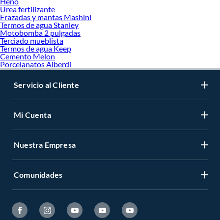
Heno
Urea fertilizante
Frazadas y mantas Mashini
Termos de agua Stanley
Motobomba 2 pulgadas
Terciado mueblista
Termos de agua Keep
Cemento Melon
Porcelanatos Alberdi
Servicio al Cliente
Mi Cuenta
Nuestra Empresa
Comunidades