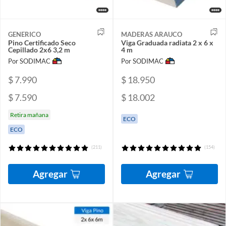
GENERICO
MADERAS ARAUCO
Pino Certificado Seco
Viga Graduada radiata 2 x 6 x
Cepillado 2x6 3,2 m
4 m
Por SODIMAC
Por SODIMAC
$ 7.990
$ 18.950
$ 7.590
$ 18.002
Retira mañana
ECO
ECO
(211)
(154)
Agregar
Agregar