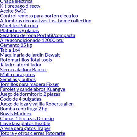
Chapa electrica
Kit prepago directv
Aceite 5w30
Control remoto para porton electrico
Alfombras decorativas Just home collection
Muebles Poltrona
Platachos y planas
Secadora de ropa Portátil/compacta
Aire acondicionado 12000 btu
Cemento 25 kg
Tabla 1x4
Maquinaria de jardin Dewalt
Rotomartillos Total tools
Taladro atornillador
Sierra caladora Bauker
Malla para gatos
Semillas y bulbos
Tornillos para madera Fixser
Faroles y candelabros Kuangye
Juego de dormitorio 2 plazas
Codo de 4 pulgadas
Juego de loza y vajilla Roberta allen
Bomba centrifuga 2 hp
Bowls Marinex
Camas 1 5 plazas Drimkip
Llave lavaplatos flexible
Arena para gatos Traper
Totora y otros cierres Totorarte