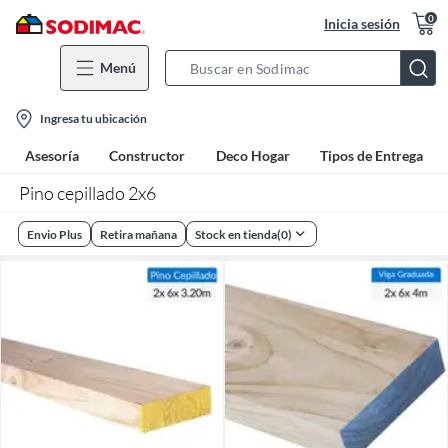
0
Inicia sesión
Menú
Search
Bar
location-
Ingresa tu ubicación
icon
Asesoría
Constructor
Deco Hogar
Tipos de Entrega
Pino cepillado 2x6
Envio Plus
Retira mañana
Stock en tienda
(
0
)