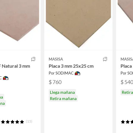
MASISA
MASIS
 Natural 3 mm
Placa 3 mm 25x25 cm
Placa
Por SODIMAC
Por S
C
$ 760
$ 54
Llega mañana
Retir
na
Retira mañana
ana
(15)