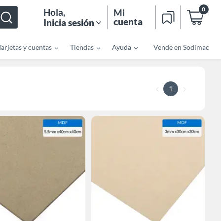
0
Hola
,
Mi
cuenta
Inicia sesión
Tarjetas y cuentas
Tiendas
Ayuda
Vende en Sodimac
1