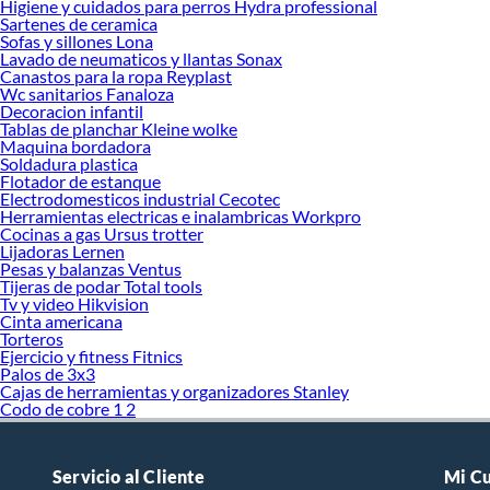
Higiene y cuidados para perros Hydra professional
Sartenes de ceramica
Sofas y sillones Lona
Lavado de neumaticos y llantas Sonax
Canastos para la ropa Reyplast
Wc sanitarios Fanaloza
Decoracion infantil
Tablas de planchar Kleine wolke
Maquina bordadora
Soldadura plastica
Flotador de estanque
Electrodomesticos industrial Cecotec
Herramientas electricas e inalambricas Workpro
Cocinas a gas Ursus trotter
Lijadoras Lernen
Pesas y balanzas Ventus
Tijeras de podar Total tools
Tv y video Hikvision
Cinta americana
Torteros
Ejercicio y fitness Fitnics
Palos de 3x3
Cajas de herramientas y organizadores Stanley
Codo de cobre 1 2
Servicio al Cliente
Mi C