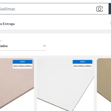
Search
Bar
de Entrega
r
:
ados