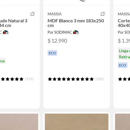
MASISA
MASIS
do Natural 3
MDF Blanco 3 mm 183x250
Corte
44 cm
cm
40x4
C
Por SODIMAC
Por S
$ 12.990
$ 1.3
Llega
ECO
Retir
ana
ECO
(231)
(102)