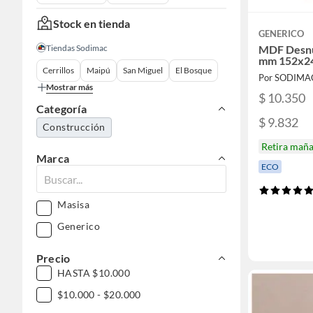
Stock en tienda
GENERICO
Tiendas Sodimac
MDF Desnu
mm 152x2
Cerrillos
Maipú
San Miguel
El Bosque
Por SODIMA
Mostrar más
$ 10.350
Categoría
$ 9.832
Construcción
Retira mañ
Marca
ECO
Masisa
Generico
Precio
HASTA $10.000
$10.000 - $20.000