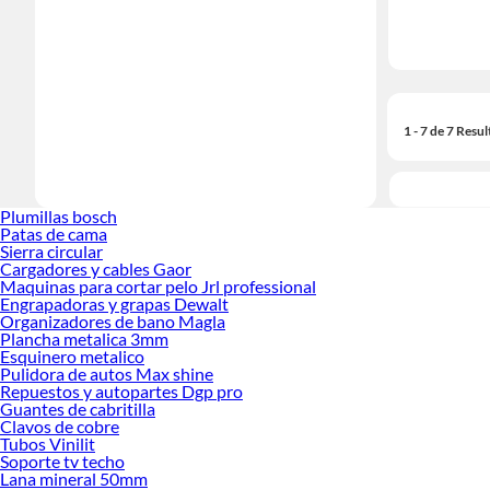
1 - 7 de 7 Resu
Plumillas bosch
Patas de cama
Sierra circular
Cargadores y cables Gaor
Maquinas para cortar pelo Jrl professional
Engrapadoras y grapas Dewalt
Organizadores de bano Magla
Plancha metalica 3mm
Esquinero metalico
Pulidora de autos Max shine
Repuestos y autopartes Dgp pro
Guantes de cabritilla
Clavos de cobre
Tubos Vinilit
Soporte tv techo
Lana mineral 50mm