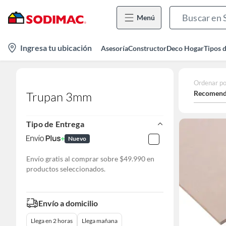
Menú
location-
Ingresa tu ubicación
Asesoría
Constructor
Deco Hogar
Tipos 
icon
Ordenar po
Recomend
Trupan 3mm
Tipo de Entrega
Nuevo
Envío gratis al comprar sobre $49.990 en
productos seleccionados.
Envío a domicilio
Llega en 2 horas
Llega mañana